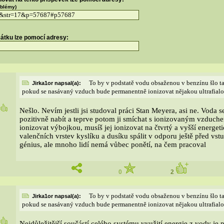
oblémy)
čátku lze pomocí adresy:
To by v podstatě vodu obsaženou v benzínu šlo ta
Jirka1or napsal(a):
pokud se nasávaný vzduch bude permanentně ionizovat nějakou ultrafial
0
Nešlo. Nevím jestli jsi studoval práci Stan Meyera, asi ne. Voda 
pozitivně nabít a teprve potom ji smíchat s ionizovaným vzduch
ionizovat výbojkou, musíš jej ionizovat na čtvrtý a vyšší energet
valenčních vrstev kyslíku a dusíku spálit v odporu ještě před v
génius, ale mnoho lidí nemá vůbec ponětí, na čem pracoval
0
2
To by v podstatě vodu obsaženou v benzínu šlo ta
Jirka1or napsal(a):
pokud se nasávaný vzduch bude permanentně ionizovat nějakou ultrafial
0
Nejdůležitější součástí celého systému využití energie z vody je