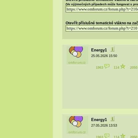
(Ve výjimečných případech může fungovat s pr
Otevřít příslušné tematické vlákno na za
Energy1
25.05.2026 15:50
1963
114
205
Energy1
27.05.2026 13:53
1963
114
205