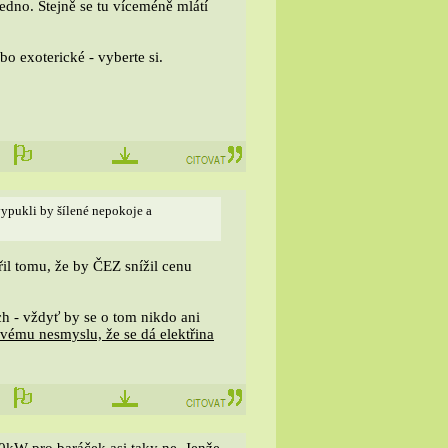
edno. Stejně se tu víceméně mlátí
o exoterické - vyberte si.
 vypukli by šílené nepokoje a
řil tomu, že by ČEZ snížil cenu
ch - vždyť by se o tom nikdo ani
vému nesmyslu, že se dá elektřina