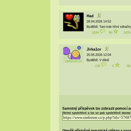
Had
28.04.2026 14:52
Bydliště: Tam kde hřmí stihačk
1534
90
147
Jirka1or
25.05.2026 12:04
Bydliště: V dílně
135
5
5
Samotný příspěvek lze zobrazit pomocí a
(Velmi spolehlivé a lze se pak spolehlivě dosta
Otevřít příslušné tematické vlákno a nar