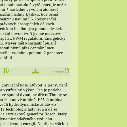
ní mnohonásobně vyšší energie než z
ynů + následné vyvolání atomové
nizační hladiny kyslíku, kde osmá
 benzínu natural 95. Rezonanční
správných absorpčních délkách
getickou hladinu jen pomocí desítek
trakční obvod tvoří jemné nerezové
 napětí z PWM regulátoru. Energetický
ítu. Meyer měl konstantní pulzní
 atomů plynů přes centrální mcu
stavil k vodnímu pohonu 2 generace
pohřbil
 gravitační kola. Důvod je jasný, není
a využitelný výkon. Jen je potřeba
ž ve spodní úvrati, ne dříve. Tím by se
o Peltonově turbíně. Běžná turbína
 kvůli hydrodynamické ztrátě viz
 Ty technologie tady jsou a dá se
je i vztlakový generátor Rosch, který
k dynamice stlačeného vzduchu
de s levnou energií. Nepřijde, všichni