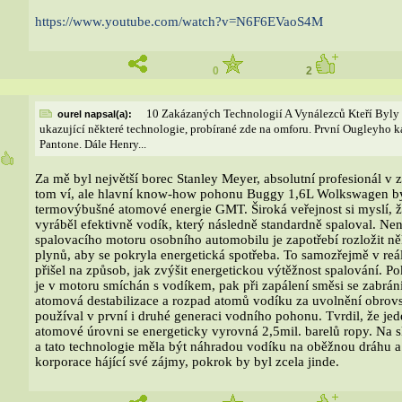
https://www.youtube.com/watch?v=N6F6EVaoS
4M
0
2
10 Zakázaných Technologií A Vynálezců Kteří Byly
ourel napsal(a):
ukazující některé technologie, probírané zde na omforu. První Ougleyho ka
Pantone. Dále Henry...
0
Za mě byl největší borec Stanley Meyer, absolutní profesionál v 
tom ví, ale hlavní know-how pohonu Buggy 1,6L Wolkswagen by
termovýbušné atomové energie GMT. Široká veřejnost si myslí, ž
vyráběl efektivně vodík, který následně standardně spaloval. N
spalovacího motoru osobního automobilu je zapotřebí rozložit ně
plynů, aby se pokryla energetická spotřeba. To samozřejmě v re
přišel na způsob, jak zvýšit energetickou výtěžnost spalování. Po
je v motoru smíchán s vodíkem, pak při zapálení směsi se zabrá
atomová destabilizace a rozpad atomů vodíku za uvolnění obrovsk
používal v první i druhé generaci vodního pohonu. Tvrdil, že je
atomové úrovni se energeticky vyrovná 2,5mil. barelů ropy. Na
a tato technologie měla být náhradou vodíku na oběžnou dráhu 
korporace hájící své zájmy, pokrok by byl zcela jinde.