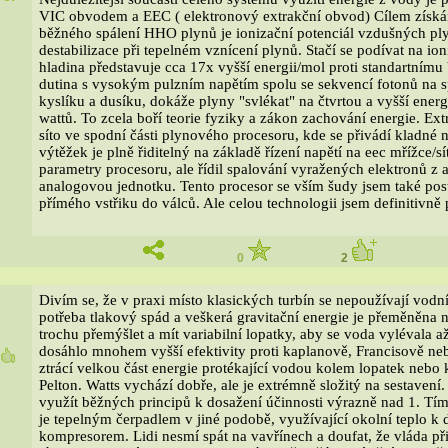
VIC obvodem a EEC ( elektronový extrakční obvod) Cílem získá
běžného spálení HHO plynů je ionizační potenciál vzdušných pl
destabilizace při tepelném vznícení plynů. Stačí se podívat na io
hladina představuje cca 17x vyšší energii/mol proti standartnímu
dutina s vysokým pulzním napětím spolu se sekvencí fotonů na 
kyslíku a dusíku, dokáže plyny "svlékat" na čtvrtou a vyšší ener
wattů. To zcela boří teorie fyziky a zákon zachování energie. Ex
síto ve spodní části plynového procesoru, kde se přivádí kladné
výtěžek je plně řiditelný na základě řízení napětí na eec mřížce/s
parametry procesoru, ale řídil spalování vyražených elektronů z
analogovou jednotku. Tento procesor se vším šudy jsem také po
přímého vstřiku do válců. Ale celou technologii jsem definitivně 
0
2
Divím se, že v praxi místo klasických turbín se nepoužívají vodní
potřeba tlakový spád a veškerá gravitační energie je přeměněna n
trochu přemýšlet a mít variabilní lopatky, aby se voda vylévala a
dosáhlo mnohem vyšší efektivity proti kaplanově, Francisově neb
0
ztrácí velkou část energie protékající vodou kolem lopatek nebo
Pelton. Watts vychází dobře, ale je extrémně složitý na sestavení.
využít běžných principů k dosažení účinnosti výrazně nad 1. Tím 
je tepelným čerpadlem v jiné podobě, využívající okolní teplo 
kompresorem. Lidi nesmí spát na vavřínech a doufat, že vláda přij