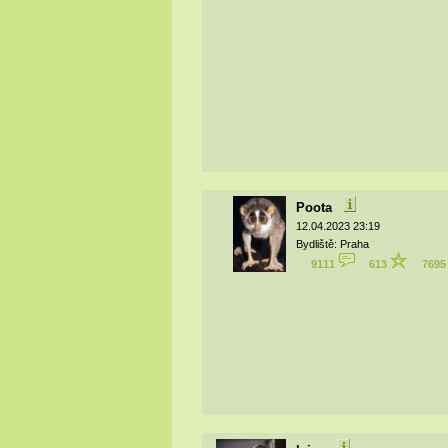
Poota
12.04.2023 23:19
Bydliště: Praha
9111
613
769