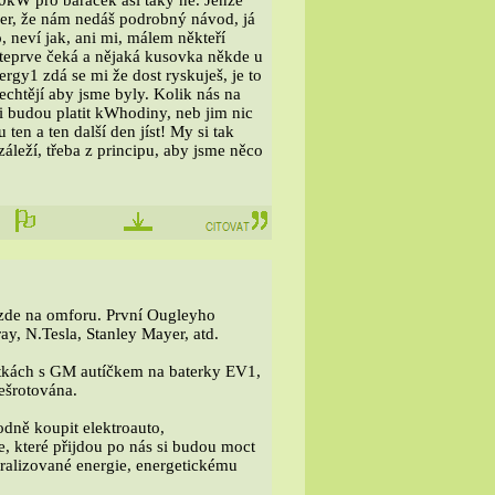
0kW pro baráček asi taky ne. Jenže
eber, že nám nedáš podrobný návod, já
, neví jak, ani mi, málem někteří
o teprve čeká a nějaká kusovka někde u
gy1 zdá se mi že dost ryskuješ, je to
echtějí aby jsme byly. Kolik nás na
ni budou platit kWhodiny, neb jim nic
 ten a ten další den jíst! My si tak
áleží, třeba z principu, aby jsme něco
 zde na omforu. První Ougleyho
y, N.Tesla, Stanley Mayer, atd.
átkách s GM autíčkem na baterky EV1,
ešrotována.
dně koupit elektroauto,
, které přijdou po nás si budou moct
ntralizované energie, energetickému