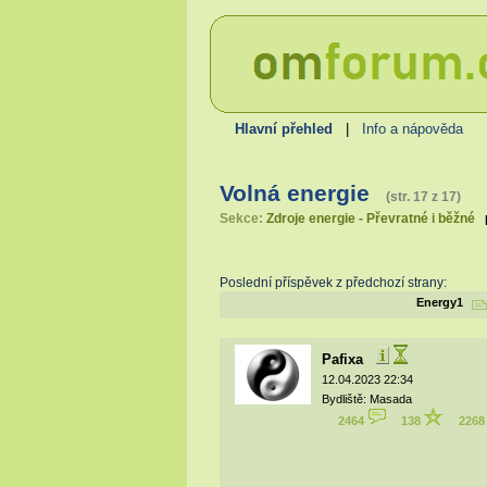
Hlavní přehled
|
Info a nápověda
Volná energie
(str. 17 z 17)
Sekce:
Zdroje energie - Převratné i běžné
Poslední příspěvek z předchozí strany:
Energy1
Pafixa
12.04.2023 22:34
Bydliště: Masada
2464
138
226