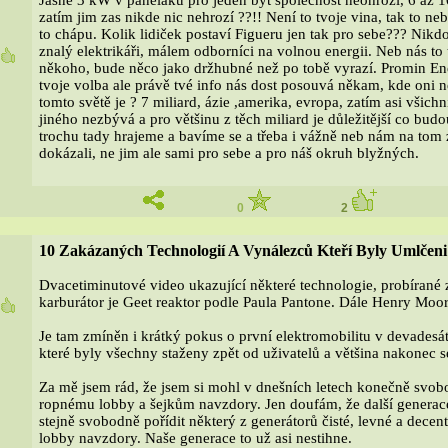
Jasně 3 kW v paneláku pro jeden byt společnost neohrozí, 6 až 1
zatím jim zas nikde nic nehrozí ??!! Není to tvoje vina, tak to n
to chápu. Kolik lidiček postaví Figueru jen tak pro sebe??? Nikdo
znalý elektrikáři, málem odborníci na volnou energii. Neb nás t
3
někoho, bude něco jako držhubné než po tobě vyrazí. Promin Ener
tvoje volba ale právě tvé info nás dost posouvá někam, kde oni n
tomto světě je ? 7 miliard, ázie ,amerika, evropa, zatím asi všich
jiného nezbývá a pro většinu z těch miliard je důležitější co budou
trochu tady hrajeme a bavíme se a třeba i vážně neb nám na tom z
dokázali, ne jim ale sami pro sebe a pro náš okruh blyžných.
0
2
10 Zakázaných Technologií A Vynálezců Kteří Byly Umlčeni
Dvacetiminutové video ukazující některé technologie, probírané
karburátor je Geet reaktor podle Paula Pantone. Dále Henry Moora
8
Je tam zmíněn i krátký pokus o první elektromobilitu v devades
které byly všechny staženy zpět od uživatelů a většina nakonec s
Za mě jsem rád, že jsem si mohl v dnešních letech konečně svobo
ropnému lobby a šejkům navzdory. Jen doufám, že další generace
stejně svobodně pořídit některý z generátorů čisté, levné a dece
lobby navzdory. Naše generace to už asi nestihne.