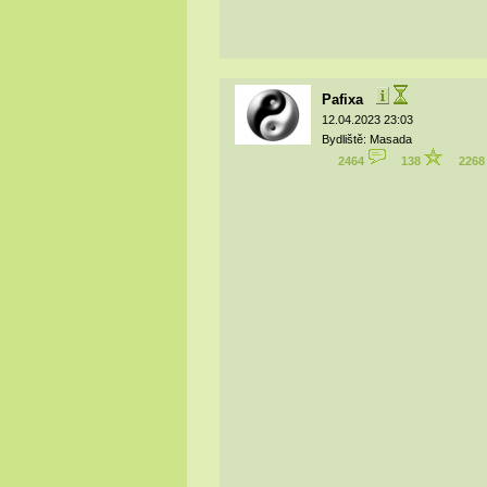
Pafixa
12.04.2023 23:03
Bydliště: Masada
2464
138
226