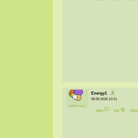
Energy1
08.06.2026 10:21
1963
114
205