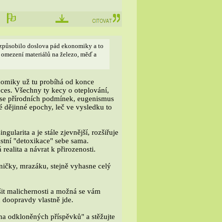
by způsobilo doslova pád ekonomiky a to
í omezení materiálů na železo, měď a
omiky už tu probíhá od konce
roces. Všechny ty kecy o oteplování,
h se přírodních podmínek, eugenismus
é dějinné epochy, leč ve vysledku to
gularita a je stále zjevnější, rozšiřuje
stní "detoxikace" sebe sama.
realita a návrat k přirozenosti.
ničky, mrazáku, stejně vyhasne celý
ešit malichernosti a možná se vám
u doopravdy vlastně jde.
na odkloněných příspěvků" a stěžujte