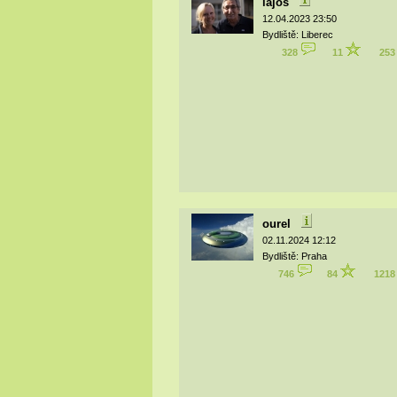
lajos
12.04.2023 23:50
Bydliště: Liberec
328
11
25
ourel
02.11.2024 12:12
Bydliště: Praha
746
84
121