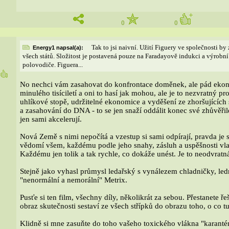
0
0
Tak to jsi naivní. Užití Figuery ve společnosti 
Energy1 napsal(a):
všech států. Složitost je postavená pouze na Faradayově indukci a výrobn
polovodiče. Figuera...
8
No nechci vám zasahovat do konfrontace doměnek, ale pád ekon
minulého tisíciletí a oni to hasí jak mohou, ale je to nezvratný p
uhlíkové stopě, udržitelné ekonomice a vyděšení ze zhoršujícíc
a zasahování do DNA - to se jen snaží oddálit konec své zhůvěřil
jen sami akcelerují.
Nová Země s nimi nepočítá a vzestup si sami odpírají, pravda je sin
vědomí všem, každému podle jeho snahy, zásluh a uspěšnosti vla
Každému jen tolik a tak rychle, co dokáže unést. Je to neodvratná 
Stejně jako vyhasl průmysl ledařský s vynálezem chladničky, led
"nenormální a nemorální" Metrix.
Pusťe si ten film, všechny díly, několikrát za sebou. Přestanete ř
obraz skutečnosti sestaví ze všech střípků do obrazu toho, o co t
Klidně si mne zasuňte do toho vašeho toxického vlákna "karanté