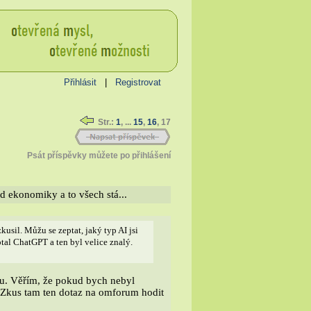
Přihlásit
|
Registrovat
Str.:
1
, ...
15
,
16
, 17
Psát příspěvky můžete po přihlášení
ád ekonomiky a to všech stá...
usil. Můžu se zeptat, jaký typ AI jsi
ptal ChatGPT a ten byl velice znalý.
nou. Věřím, že pokud bych nebyl
 Zkus tam ten dotaz na omforum hodit