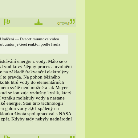
 Umlčeni --- Dvacetiminutové video
rburátor je Geet reaktor podle Paula
získávání energie z vody. Málo se o
l vodíkový štěpný proces a uvolnění
e na základě frekvenční elektrolýzy
ení to pravda. Na pohon běžného
kolik litrů vody do elementárních
álném světě není možné a tak Meyer
kud se ionizuje vzdušný kyslík, který
ní vzniku molekuly vody a nastane
é energie. Stan tuto technologii
den galon vody 3,6L spálený na
 sklonku života spolupracoval s NASA
a zpět. Kdyby tady nebyly nadnárodní