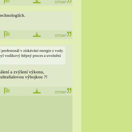
technologiích.
 profesionál v získávání energie z vody.
yl vodíkový štěpný proces a uvolnění
pálení a zvýšení výkonu,
ultrafialovou výbojkou ?!