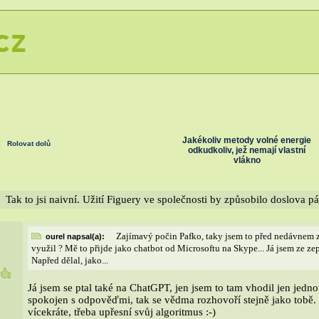
Jakékoliv metody volné energie
|
Rolovat dolů
odkudkoliv, jež nemají vlastní
vlákno
Tak to jsi naivní. Užití Figuery ve společnosti by způsobilo doslova p
Zajímavý počin Pafko, taky jsem to před nedávnem zk
ourel napsal(a):
využil ? Mě to přijde jako chatbot od Microsoftu na Skype... Já jsem ze ze
Napřed dělal, jako...
8
Já jsem se ptal také na ChatGPT, jen jsem to tam vhodil jen jed
spokojen s odpověďmi, tak se vědma rozhovoří stejně jako tobě.
vícekráte, třeba upřesní svůj algoritmus :-)