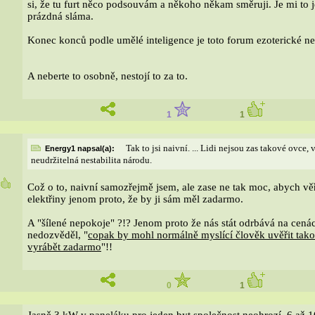
si, že tu furt něco podsouvám a někoho někam směruji. Je mi to j
prázdná sláma.
Konec konců podle umělé inteligence je toto forum ezoterické neb
A neberte to osobně, nestojí to za to.
1
1
Tak to jsi naivní. ... Lidi nejsou zas takové ovce,
Energy1 napsal(a):
neudržitelná nestabilita národu.
5
Což o to, naivní samozřejmě jsem, ale zase ne tak moc, abych vě
elektřiny jenom proto, že by ji sám měl zadarmo.
A "šílené nepokoje" ?!? Jenom proto že nás stát odrbává na cená
nedozvěděl, "
copak by mohl normálně myslící člověk uvěřit tako
vyrábět zadarmo
"!!
0
1