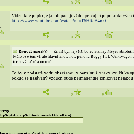
0
1
Video kde popisuje jak dopadají vědci pracující popokrokových 
https://www.youtube.com/watch?v=nT6HRcB4o
l0
y
6
0
1
Za mě byl největší borec Stanley Meyer, absolutní
Energy1 napsal(a):
Málo se o tom ví, ale hlavní know-how pohonu Buggy 1,6L Wolkswagen b
termovýbušné atomové...
6
To by v podstatě vodu obsaženou v benzínu šlo taky využít ke s
pokud se nasávaný vzduch bude permanentně ionizovat nějakou 
0
0
dresy:
t k příspěvku do příslušného tematického vlákna)
olovat na tento příspěvek lze pomocí adresy: