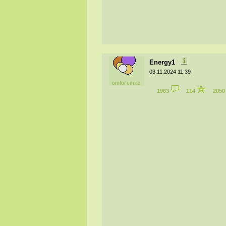
Energy1
03.11.2024 11:39
1963
114
205