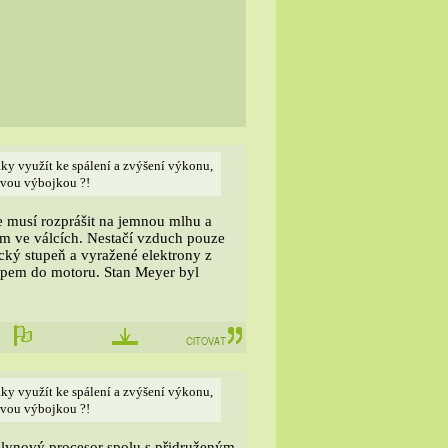
ky využít ke spálení a zvýšení výkonu,
ovou výbojkou ?!
se musí rozprášit na jemnou mlhu a
em ve válcích. Nestačí vzduch pouze
ický stupeň a vyražené elektrony z
stupem do motoru. Stan Meyer byl
ky využít ke spálení a zvýšení výkonu,
ovou výbojkou ?!
 plynový procesor spolu s přidruženým