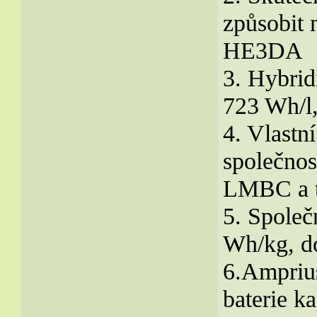
způsobit 
HE3DA
3. Hybrid
723 Wh/l,
4. Vlastní
společno
LMBC a t
5. Společ
Wh/kg, d
6.Ampriu
baterie k