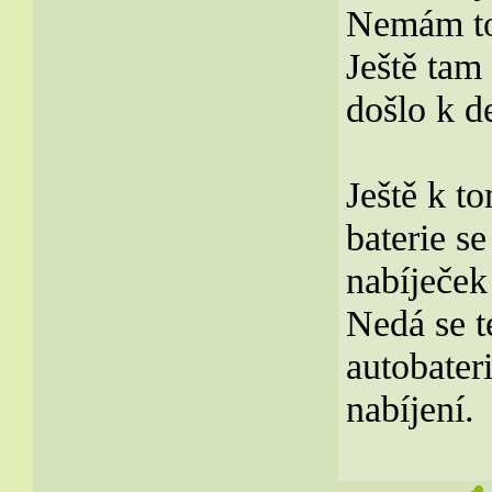
Nemám to
Ještě tam
došlo k de
Ještě k to
baterie s
nabíječek
Nedá se t
autobater
nabíjení.