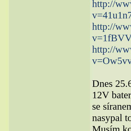
http://w
v=41u1n
http://w
v=1fBV
http://w
v=Ow5v
Dnes 25.6
12V bate
se sírane
nasypal t
Musím kon