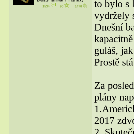
to bylo s
Bydliště: Tam kde hřmí stihačky
1534
90
1476
vydržely s
Dnešní ba
kapacitně
guláš, jak
Prostě st
Za posledn
plány nap
1.Americk
2017 zdv
2. Skuteč