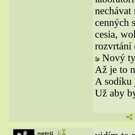
nechávat
cenných su
cesia, wo
rozvrtání
Nový typ
Až je to n
A sodíku 
Už aby by
martin11