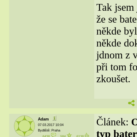
Tak jsem j
že se bat
někde byl
někde do
jdnom z v
při tom f
zkoušet.
Článek:
O
Adam
07.03.2017 10:04
typ bater
Bydliště: Praha
6438
584
6138