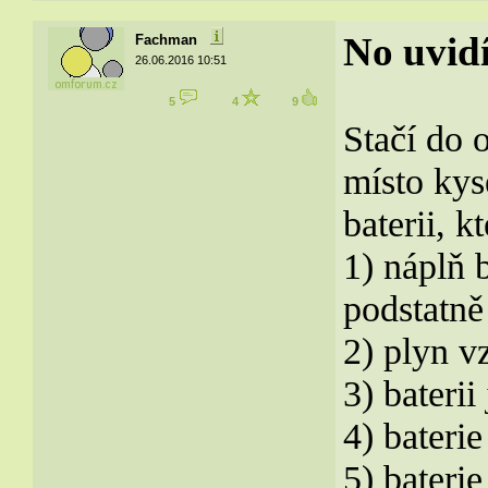
No uvid
Fachman
26.06.2016 10:51
5
4
9
Stačí do 
místo kys
baterii, 
1) náplň 
podstatně 
2) plyn vz
3) baterii
4) baterie
5) baterie