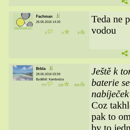
Teda ne p
Fachman
26.06.2016 14:20
vodou
5
4
9
Ještě k to
Brbla
28.06.2016 03:59
baterie s
Bydliště: Kambodza
777
128
826
nabíječek
Coz takhl
pak to om
by to jed