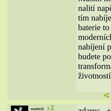
nalití nap
tím nabíje
baterie to
moderních
nabíjení 
budete po
transfor
životností
zdarec...
martin11