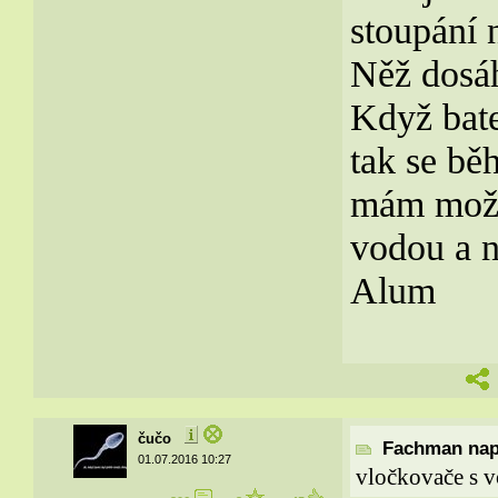
stoupání 
Něž dosá
Když bate
tak se bě
mám možn
vodou a n
Alum
čučo
Fachman naps
01.07.2016 10:27
vločkovače s v