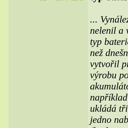
... Vynál
nelenil a 
typ bateri
než dnešn
vytvořil p
výrobu po
akumuláto
například
ukládá tři
jedno nab