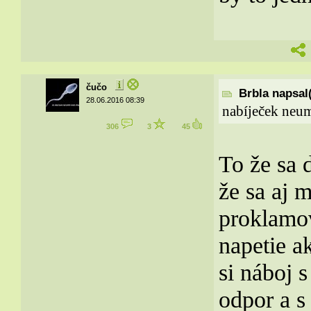
čučo
Brbla napsal(
28.06.2016 08:39
nabíječek neum
306
3
45
To že sa 
že sa aj 
proklamov
napetie a
si náboj 
odpor a s