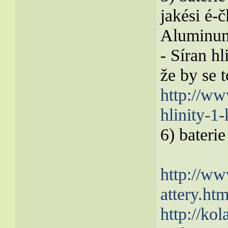
jakési é-
Aluminum
- Síran hl
že by se 
http://ww
hlinity-1-
6) bateri
http://ww
attery.htm
http://ko