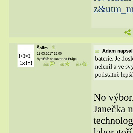
z&utm_me
Šolim
Adam napsal(
19.03.2017 15:00
baterie. Je dos
Bydliště: na sever od Práglu
565
65
918
nelenil a ve sv
podstatně lepší
No výbor
Janečka n
technolog
laboratoř