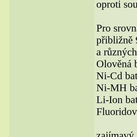
oproti so
Pro srovn
přibližně
a různých 
Olověná b
Ni-Cd bat
Ni-MH ba
Li-Ion ba
Fluoridov
zajímavý 