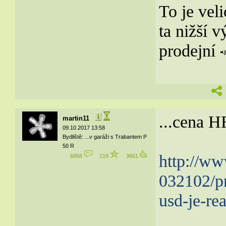
To je veli
ta nižší 
prodejní
...cena 
martin11
09.10.2017 13:58
Bydliště: ...v garáži s Trabantem P
50 R
http://ww
6858
110
3651
032102/pr
usd-je-re