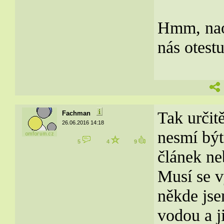
Hmm, naoz
nás otest
Tak určitě
Fachman
26.06.2016 14:18
nesmí být
5
4
9
článek ne
Musí se v
někde jse
vodou a j