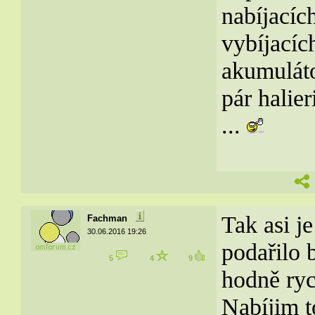
nabíjacíc
vybíjacíc
akumuláto
pár halie
...
Tak asi j
Fachman
30.06.2016 19:26
podařilo 
5
4
9
hodně rych
Nabíjim 