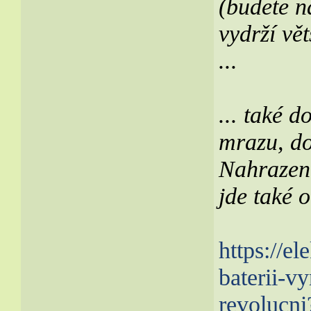
(budete n
vydrží vět
...
... také 
mrazu, do
Nahrazení
jde také o
https://el
baterii-v
revolucn