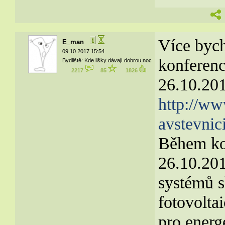
Více byc
E_man
09.10.2017 15:54
konferen
Bydliště: Kde lišky dávají dobrou noc
2217
85
1826
26.10.201
http://ww
avstevnic
Během ko
26.10.201
systémů s
fotovolta
pro energ