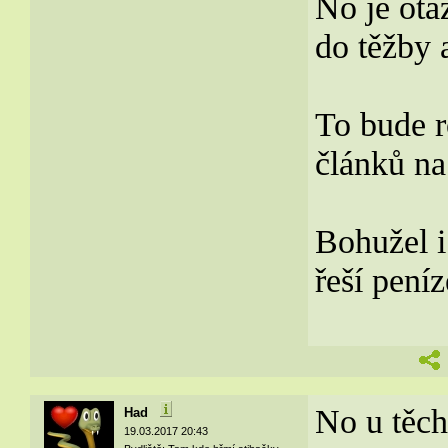
No je otá
do těžby a
To bude r
článků na
Bohužel i
řeší peníz
No u těch
Had
19.03.2017 20:43