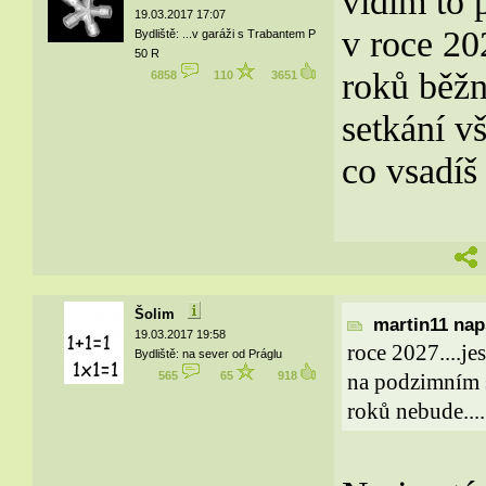
vidím to p
19.03.2017 17:07
v roce 202
Bydliště: ...v garáži s Trabantem P
50 R
roků běžn
6858
110
3651
setkání vš
co vsadíš
Šolim
martin11 naps
19.03.2017 19:58
roce 2027....je
Bydliště: na sever od Práglu
565
65
918
na podzimním se
roků nebude....