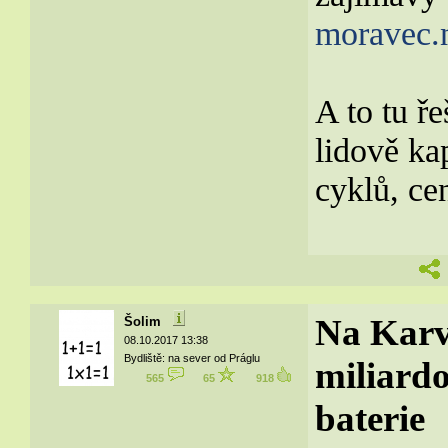
moravec.n
A to tu ř
lidově ka
cyklů, cen
Na Karv
Šolim
08.10.2017 13:38
Bydliště: na sever od Práglu
miliard
565
65
918
baterie