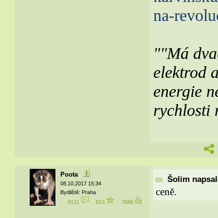
na-revolu
""Má dvac
elektrod 
energie n
rychlosti
Poota
Šolim napsal(
08.10.2017 15:34
ceně.
Bydliště: Praha
9111
613
7696