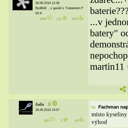
26.06.2016 12:36
baterie??
Bydliště: ...v garáži s Trabantem P
50 R
...v jedno
6858
110
3651
batery" od
demonstrá
nepochopi
martin11
čučo
Fachman naps
26.06.2016 14:07
místo kyseliny
výhod
306
3
45