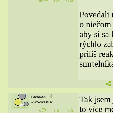
306
3
45
Povedali n
o niečom
aby si sa
rýchlo za
príliš re
smrtelník
Tak jsem j
Fachman
14.07.2016 16:30
to více m
5
4
9