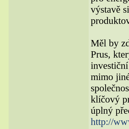
výstavě s
produktov
Měl by zd
Prus, kte
investičn
mimo jiné
společno
klíčový p
úplný pře
http://ww