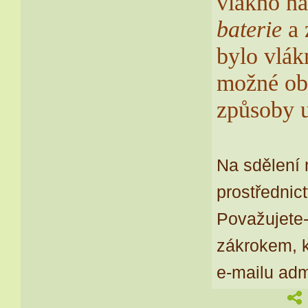
vlákno n
baterie
a 
bylo vlá
možné obec
způsoby u
Na sdělení 
prostřednic
Považujete-
zákrokem, k
e-mailu ad