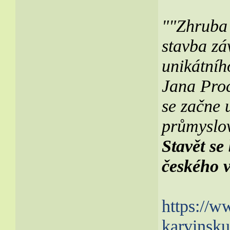
""Zhruba 
stavba zá
unikátníh
Jana Pro
se začne u
průmyslov
Stavět se
českého 
https://
karvinsku