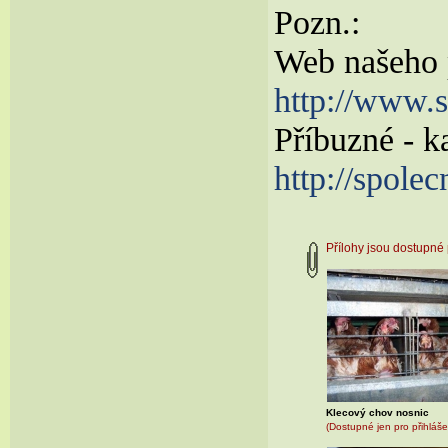
Pozn.:
Web našeho p
http://www.s
Příbuzné - 
http://spolec
Přílohy jsou dostupn
Klecový chov nosnic
(Dostupné jen pro přihláše