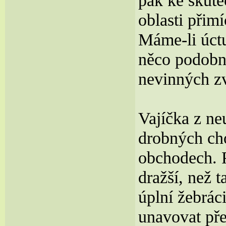
pak ke skut
oblasti přim
Máme-li úct
něco podobné
nevinných zv
Vajíčka z ne
drobných cho
obchodech. P
dražší, než 
úplní žebráci
unavovat pře