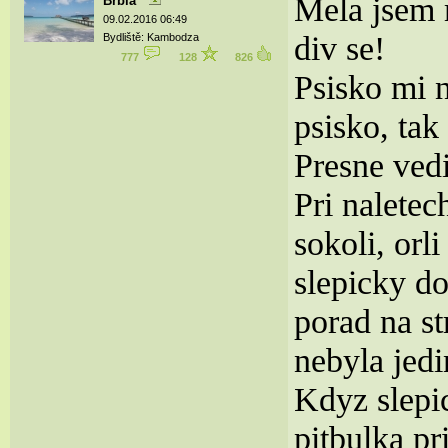
Mela jsem m
Brbla
09.02.2016 06:49
div se!
Bydliště: Kambodza
777
128
826
Psisko mi n
psisko, tak
Presne vedi
Pri nalete
sokoli, orl
slepicky do
porad na s
nebyla jedi
Kdyz slepi
pitbulka p