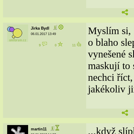
Myslím si, 
Jirka Bydl
06.01.2017 13:49
o blaho sle
9
0
11
vynešené sl
maskují to
nechci říct
jakékoliv j
...když slí
martin11