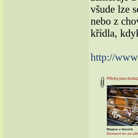
všude lze 
nebo z cho
křídla, kdy
http://www
Přílohy jsou dost
Slepice v klecích
(Dostupné jen pro při