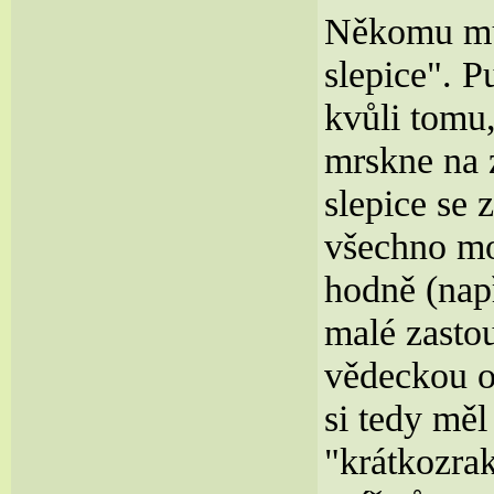
Někomu můž
slepice". P
kvůli tomu,
mrskne na 
slepice se 
všechno mo
hodně (např
malé zasto
vědeckou o
si tedy měl
"krátkozra