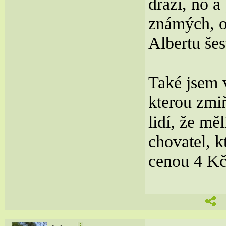
draží, no 
známých, o
Albertu šes
Také jsem 
kterou zmiň
lidí, že mě
chovatel, k
cenou 4 Kč/