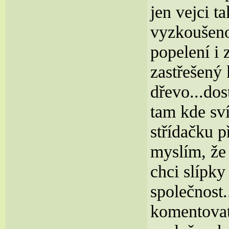
jen vejci 
vyzkoušeno
popelení i 
zastřešený 
dřevo...dos
tam kde sví
střídačku p
myslím, že 
chci slípky
společnost.
komentovat.