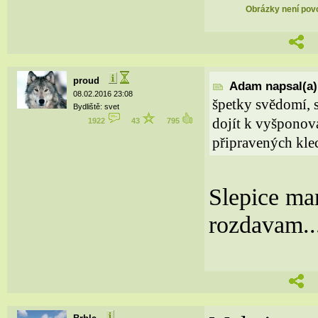
Obrázky není povol
proud
Adam napsal(a)
08.02.2016 23:08
špetky svědomí, 
Bydliště: svet
dojít k vyšponov
1922
43
795
připravených klec
Slepice ma
rozdavam..