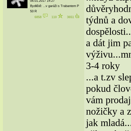
06.01.2017 14:27
důvěryhodné
Bydliště: ...v garáži s Trabantem P
50 R
týdnů a dov
6858
110
3651
dospělosti.
a dát jim p
výživu...mn
3-4 roky
...a t.zv s
pokud člově
vám prodají
nožičky a 
jak mladá..