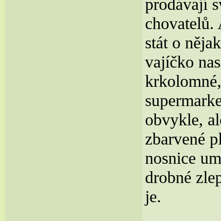
prodávají 
chovatelů. 
stát o něja
vajíčko na
krkolomné,
supermarket
obvykle, al
zbarvené pl
nosnice umí
drobné zlep
je.