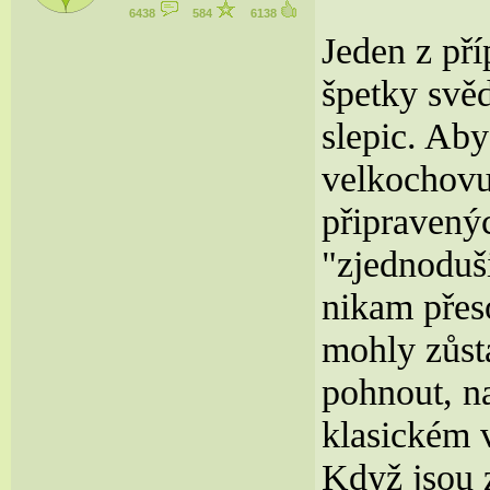
6438
584
6138
Jeden z pří
špetky svě
slepic. Ab
velkochovu
připravenýc
"zjednoduši
nikam přeso
mohly zůst
pohnout, n
klasickém v
Když jsou z