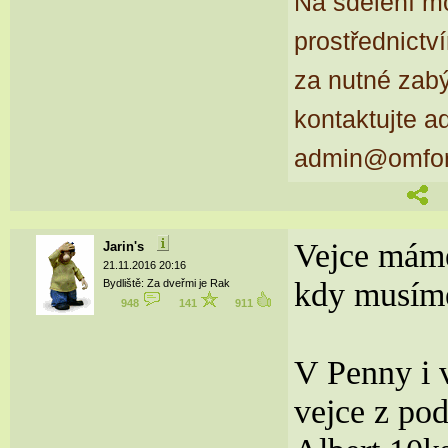
Na sdělení m
prostřednictv
za nutné zab
kontaktujte a
admin@omfor
Vejce máme 
Jarin's
21.11.2016 20:16
kdy musím
Bydliště: Za dveřmi je Rak
948
141
911
V Penny i 
vejce z pod