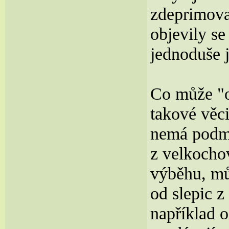
zdeprimova
objevily s
jednoduše 
Co může "o
takové věc
nemá podmí
z velkocho
výběhu, mů
od slepic z
například o