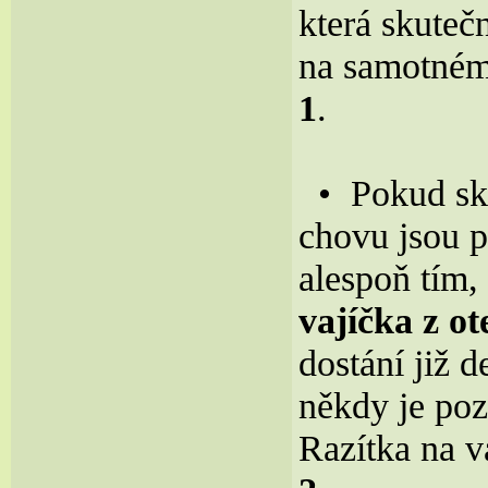
která skuteč
na samotném
1
.
• Pokud skř
chovu jsou p
alespoň tím,
vajíčka z o
dostání již d
někdy je poz
Razítka na v