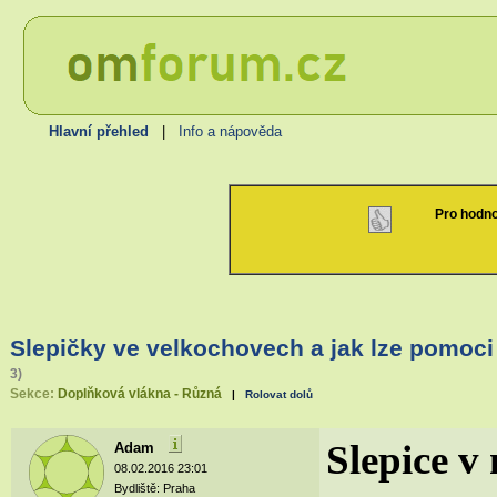
Hlavní přehled
|
Info a nápověda
Pro hodno
Slepičky ve velkochovech a jak lze pomoci
3)
Sekce:
Doplňková vlákna - Různá
|
Rolovat dolů
Slepice v
Adam
08.02.2016 23:01
Bydliště: Praha