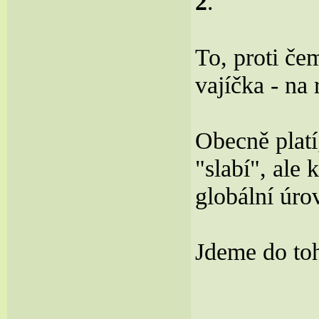
2
.
To, proti če
vajíčka - na
Obecně platí
"slabí", ale
globální úro
Jdeme do t