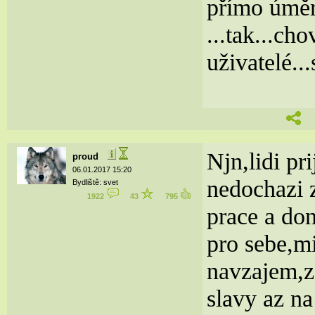
přímo úmě
...tak...ch
uživatelé...
Njn,lidi pr
proud
06.01.2017 15:20
nedochazi z
Bydliště: svet
1922
43
795
prace a do
pro sebe,m
navzajem,ze 
slavy az na