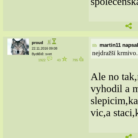
společenská
proud
martin11 napsal
22.11.2016 09:08
nejdražší krmivo.
Bydliště: svet
1922
43
795
Ale no tak,
vyhodil a m
slepicim,k
vic,a stac