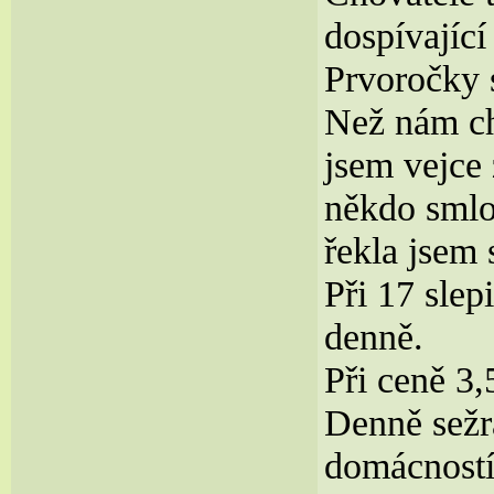
dospívající
Prvoročky s
Než nám ch
jsem vejce 
někdo smlo
řekla jsem 
Při 17 slep
denně.
Při ceně 3
Denně sežra
domácností 