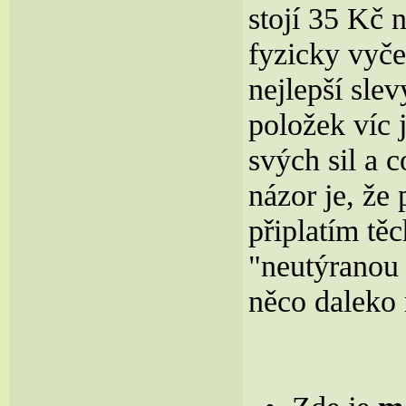
stojí 35 Kč 
fyzicky vyče
nejlepší sle
položek víc 
svých sil a 
názor je, že
připlatím tě
"neutýranou
něco daleko 