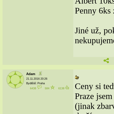
Albert 10k
Penny 6ks 
Jiné už, p
nekupujem
Adam
21.11.2016 20:26
Ceny si te
Bydliště: Praha
6438
584
6138
Praze jsem
(jinak zbar