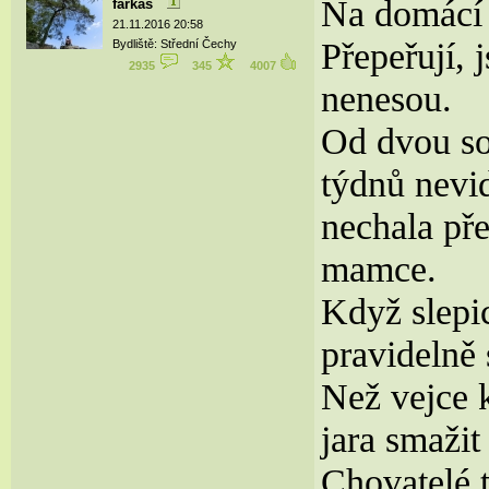
Na domácí 
farkas
21.11.2016 20:58
Přepeřují, 
Bydliště: Střední Čechy
2935
345
4007
nenesou.
Od dvou so
týdnů nevid
nechala př
mamce.
Když slepi
pravidelně
Než vejce 
jara smažit
Chovatelé t