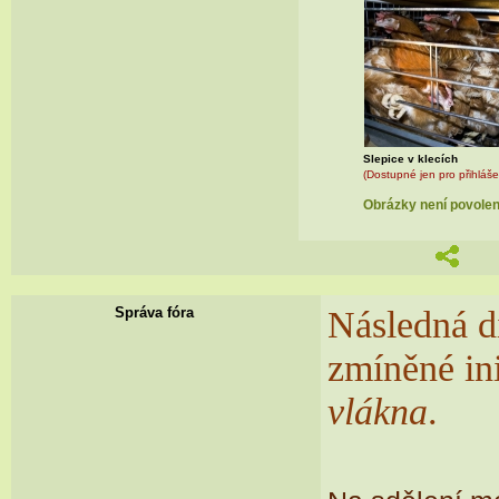
Slepice v klecích
(Dostupné jen pro přihláše
Obrázky není povoleno
Následná di
Správa fóra
zmíněné ini
vlákna
.