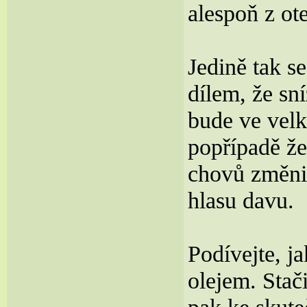
alespoň z ot
Jedině tak s
dílem, že sn
bude ve velk
popřípadě že
chovů změnit
hlasu davu.
Podívejte, j
olejem. Stači