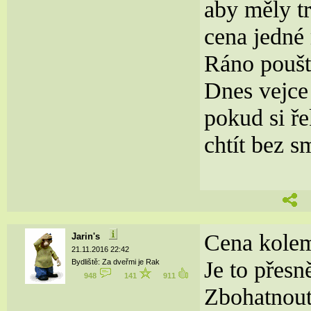
aby měly t
cena jedné
Ráno pouště
Dnes vejce 
pokud si ř
chtít bez s
Cena kolem
Jarin's
21.11.2016 22:42
Je to přesn
Bydliště: Za dveřmi je Rak
948
141
911
Zbohatnout