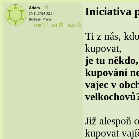
Iniciativa
Adam
20.11.2016 23:14
Bydliště: Praha
6438
584
6138
Ti z nás, kd
kupovat,
je tu někdo,
kupování ne
vajec v obc
velkochovů
Již alespoň 
kupovat vají