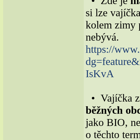
• Zde je
m
si lze vajíč
kolem zimy p
nebývá.
https://www
dg=feature
IsKvA
• Vajíčka z
běžných ob
jako BIO, ne
o těchto ter