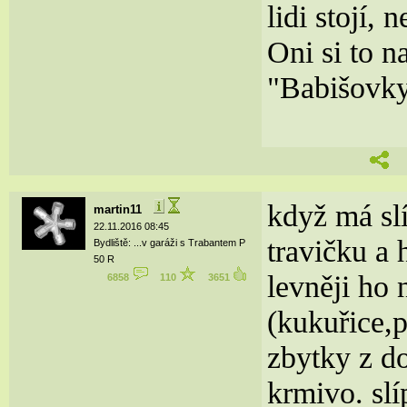
lidi stojí,
Oni si to n
"Babišovky
když má slí
martin11
22.11.2016 08:45
travičku a 
Bydliště: ...v garáži s Trabantem P
50 R
levněji ho 
6858
110
3651
(kukuřice,
zbytky z do
krmivo. sl