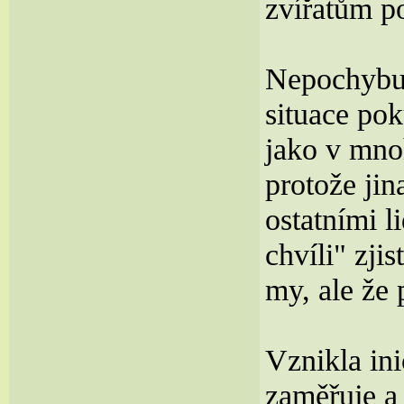
zvířatům p
Nepochybuj
situace pok
jako v mno
protože jin
ostatními l
chvíli" zji
my, ale že 
Vznikla ini
zaměřuje a 