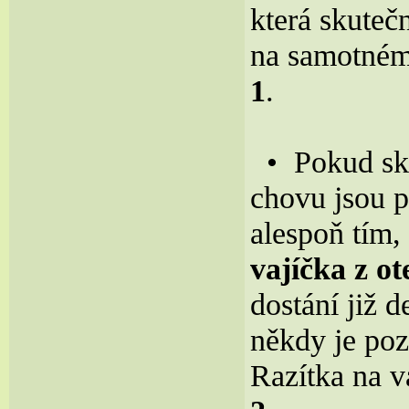
která skuteč
na samotném
1
.
• Pokud skř
chovu jsou p
alespoň tím,
vajíčka z o
dostání již d
někdy je poz
Razítka na v