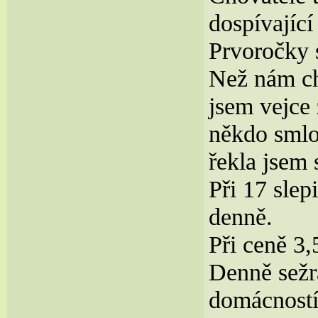
dospívající
Prvoročky s
Než nám ch
jsem vejce 
někdo smlo
řekla jsem 
Při 17 slep
denně.
Při ceně 3
Denně sežra
domácností 