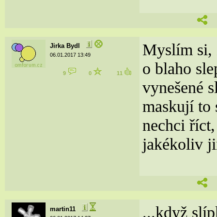
Myslím si, 
Jirka Bydl
06.01.2017 13:49
o blaho sle
9
0
11
vynešené sl
maskují to
nechci říct
jakékoliv j
...když slí
martin11