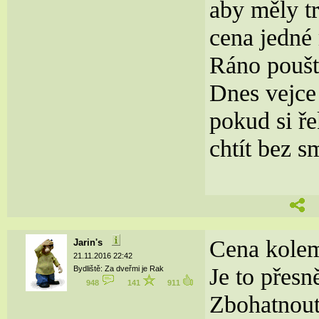
aby měly t
cena jedné
Ráno pouště
Dnes vejce 
pokud si ř
chtít bez s
Cena kolem
Jarin's
21.11.2016 22:42
Je to přesn
Bydliště: Za dveřmi je Rak
948
141
911
Zbohatnout