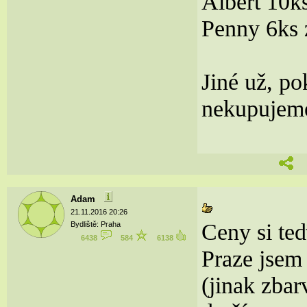
Albert 10k
Penny 6ks 
Jiné už, p
nekupujem
Adam
21.11.2016 20:26
Ceny si te
Bydliště: Praha
6438
584
6138
Praze jsem
(jinak zbar