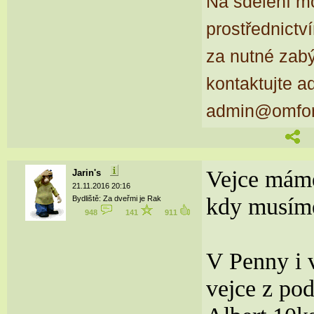
Na sdělení m
prostřednictv
za nutné zab
kontaktujte a
admin@omfor
Vejce máme 
Jarin's
21.11.2016 20:16
kdy musím
Bydliště: Za dveřmi je Rak
948
141
911
V Penny i 
vejce z pod