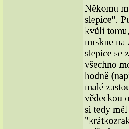
Někomu můž
slepice". P
kvůli tomu,
mrskne na 
slepice se 
všechno mo
hodně (např
malé zasto
vědeckou o
si tedy měl
"krátkozra