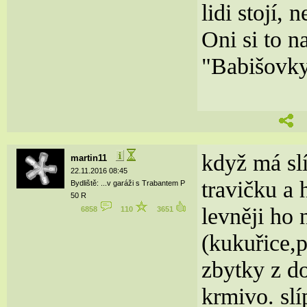
lidi stojí,
Oni si to n
"Babišovky
když má slí
martin11
22.11.2016 08:45
travičku a 
Bydliště: ...v garáži s Trabantem P
50 R
levněji ho 
6858
110
3651
(kukuřice,
zbytky z do
krmivo. sl