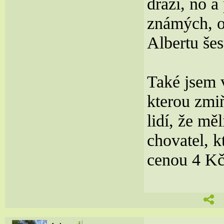
draží, no 
známých, o
Albertu šes
Také jsem 
kterou zmiň
lidí, že mě
chovatel, k
cenou 4 Kč/