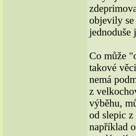
zdeprimova
objevily s
jednoduše 
Co může "o
takové věc
nemá podmí
z velkocho
výběhu, mů
od slepic z
například o