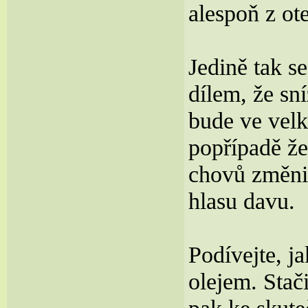
alespoň z ot
Jedině tak s
dílem, že sn
bude ve velk
popřípadě že
chovů změnit
hlasu davu.
Podívejte, j
olejem. Stači