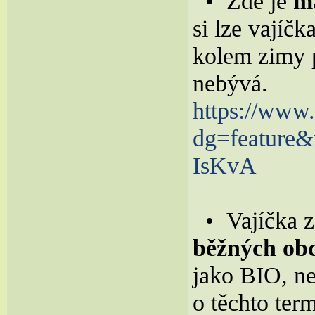
• Zde je
m
si lze vajíč
kolem zimy p
nebývá.
https://www
dg=feature
IsKvA
• Vajíčka z
běžných ob
jako BIO, ne
o těchto ter