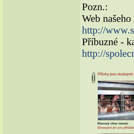
Pozn.:
Web našeho p
http://www.s
Příbuzné - 
http://spolec
Přílohy jsou dostupn
Klecový chov nosnic
(Dostupné jen pro přihláše