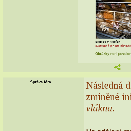
Slepice v klecích
(Dostupné jen pro přihláše
Obrázky není povoleno
Následná di
Správa fóra
zmíněné ini
vlákna
.