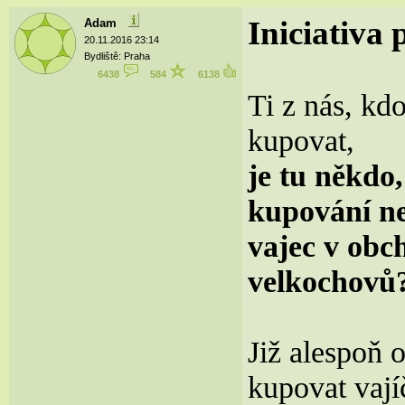
Iniciativa
Adam
20.11.2016 23:14
Bydliště: Praha
6438
584
6138
Ti z nás, kd
kupovat,
je tu někdo,
kupování ne
vajec v obc
velkochovů
Již alespoň 
kupovat vají