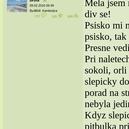
Mela jsem m
Brbla
09.02.2016 06:49
div se!
Bydliště: Kambodza
777
128
826
Psisko mi n
psisko, tak
Presne vedi
Pri nalete
sokoli, orl
slepicky do
porad na s
nebyla jedi
Kdyz slepi
pitbulka p