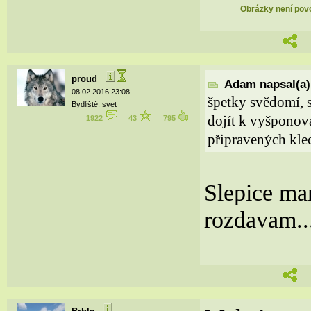
Obrázky není povol
proud
Adam napsal(a)
08.02.2016 23:08
špetky svědomí, 
Bydliště: svet
dojít k vyšponov
1922
43
795
připravených klec
Slepice ma
rozdavam..