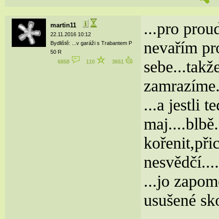
...pro proud
martin11
22.11.2016 10:12
nevařím pro
Bydliště: ...v garáži s Trabantem P
50 R
sebe...takž
6858
110
3651
zamrazíme.
...a jestli 
maj....blbě
kořenit,při
nesvědčí...
...jo zapom
usušené sk