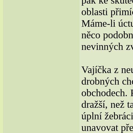
pak ke skut
oblasti přim
Máme-li úct
něco podobné
nevinných zv
Vajíčka z ne
drobných cho
obchodech. P
dražší, než 
úplní žebráci
unavovat pře