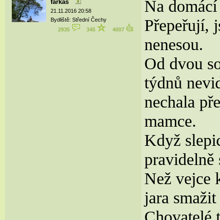
Na domácí 
farkas
21.11.2016 20:58
Přepeřují, 
Bydliště: Střední Čechy
2935
345
4007
nenesou.
Od dvou so
týdnů nevid
nechala př
mamce.
Když slepi
pravidelně
Než vejce 
jara smažit
Chovatelé t