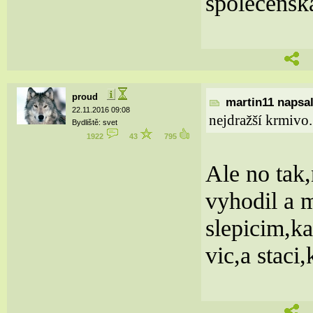
společenská
proud
martin11 napsal
22.11.2016 09:08
nejdražší krmivo.
Bydliště: svet
1922
43
795
Ale no tak,
vyhodil a m
slepicim,k
vic,a stac