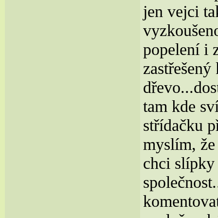
jen vejci 
vyzkoušeno
popelení i 
zastřešený 
dřevo...dos
tam kde sví
střídačku p
myslím, že 
chci slípky
společnost.
komentovat.