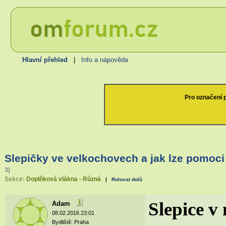
Hlavní přehled
|
Info a nápověda
Pro označení p
Slepičky ve velkochovech a jak lze pomoci
3)
Sekce:
Doplňková vlákna - Různá
|
Rolovat dolů
Slepice v
Adam
08.02.2016 23:01
Bydliště: Praha