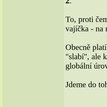
2
.
To, proti če
vajíčka - na
Obecně platí
"slabí", ale
globální úro
Jdeme do t