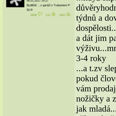
06.01.2017 14:27
důvěryhodné
Bydliště: ...v garáži s Trabantem P
50 R
týdnů a dov
6858
110
3651
dospělosti.
a dát jim p
výživu...mn
3-4 roky
...a t.zv s
pokud člově
vám prodají
nožičky a 
jak mladá..