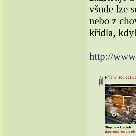
všude lze 
nebo z cho
křídla, kdy
http://www
Přílohy jsou dost
Slepice v klecích
(Dostupné jen pro při