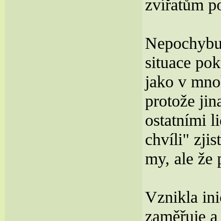
zvířatům p
Nepochybuj
situace pok
jako v mno
protože jin
ostatními l
chvíli" zji
my, ale že 
Vznikla ini
zaměřuje a 