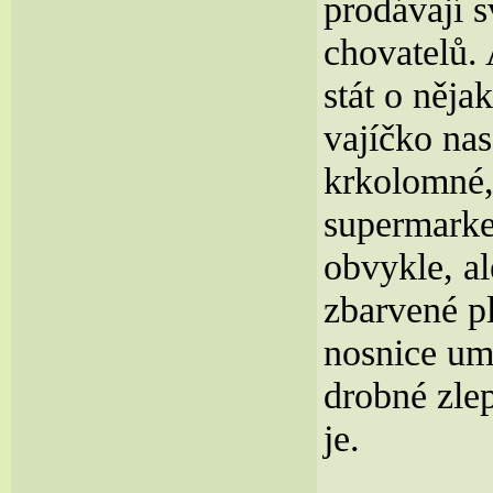
prodávají 
chovatelů. 
stát o něja
vajíčko na
krkolomné,
supermarket
obvykle, al
zbarvené pl
nosnice umí
drobné zlep
je.