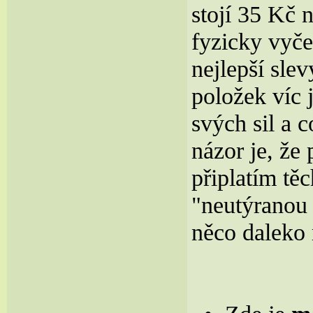
stojí 35 Kč 
fyzicky vyče
nejlepší sle
položek víc 
svých sil a 
názor je, že
připlatím tě
"neutýranou
něco daleko 