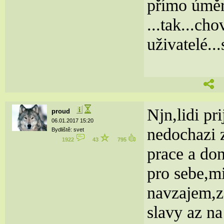
přímo úmě
...tak...ch
uživatelé...
Njn,lidi pr
proud
06.01.2017 15:20
nedochazi z
Bydliště: svet
1922
43
795
prace a do
pro sebe,m
navzajem,ze 
slavy az na