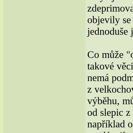
zdeprimova
objevily s
jednoduše 
Co může "o
takové věc
nemá podmí
z velkocho
výběhu, mů
od slepic z
například o