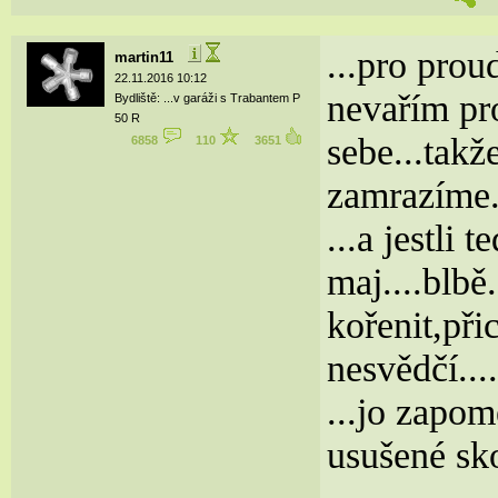
...pro proud
martin11
22.11.2016 10:12
nevařím pro
Bydliště: ...v garáži s Trabantem P
50 R
sebe...takž
6858
110
3651
zamrazíme.
...a jestli 
maj....blbě
kořenit,při
nesvědčí...
...jo zapom
usušené sk