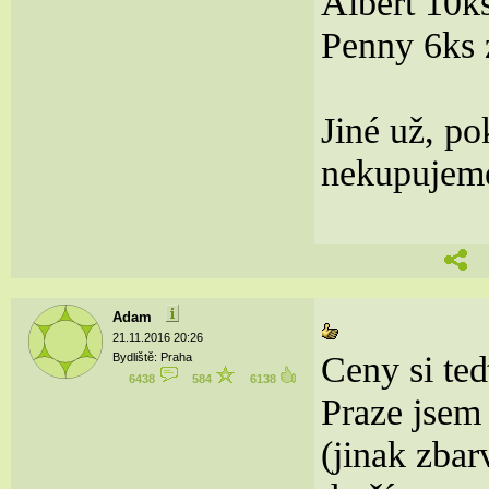
Albert 10k
Penny 6ks 
Jiné už, p
nekupujem
Adam
21.11.2016 20:26
Ceny si te
Bydliště: Praha
6438
584
6138
Praze jsem
(jinak zbar