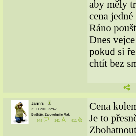
aby měly t
cena jedné
Ráno pouště
Dnes vejce 
pokud si ř
chtít bez s
Cena kolem
Jarin's
21.11.2016 22:42
Je to přesn
Bydliště: Za dveřmi je Rak
948
141
911
Zbohatnout