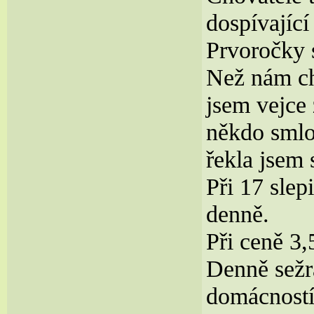
dospívající
Prvoročky s
Než nám ch
jsem vejce 
někdo smlo
řekla jsem 
Při 17 slep
denně.
Při ceně 3
Denně sežra
domácností 