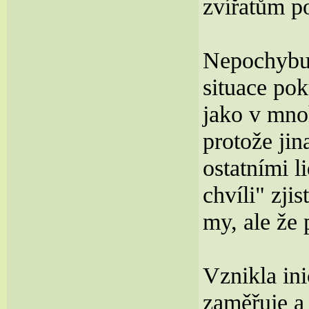
zvířatům p
Nepochybuj
situace pok
jako v mno
protože jin
ostatními l
chvíli" zji
my, ale že 
Vznikla ini
zaměřuje a 