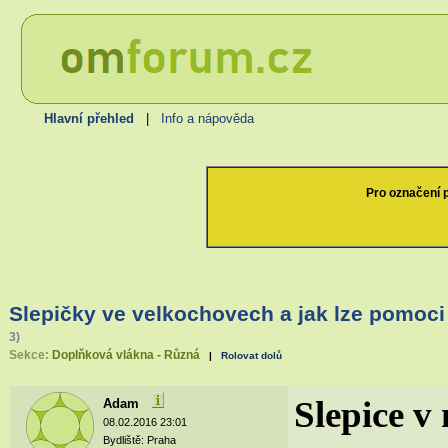
Hlavní přehled
|
Info a nápověda
Pro označení p
Slepičky ve velkochovech a jak lze pomoci
3)
Sekce:
Doplňková vlákna - Různá
|
Rolovat dolů
Slepice v
Adam
08.02.2016 23:01
Bydliště: Praha