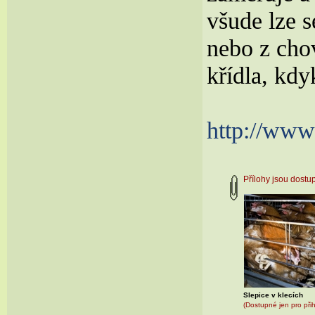
všude lze 
nebo z cho
křídla, kdy
http://www
Přílohy jsou dost
Slepice v klecích
(Dostupné jen pro při