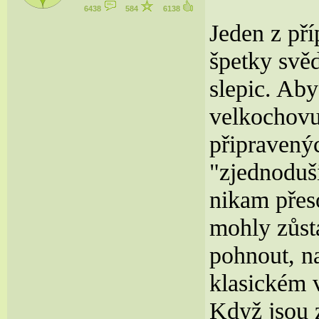
6438
584
6138
Jeden z pří
špetky svě
slepic. Ab
velkochovu
připravenýc
"zjednoduši
nikam přeso
mohly zůst
pohnout, n
klasickém v
Když jsou z