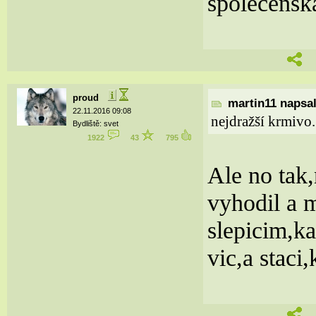
společenská
proud
martin11 napsal
22.11.2016 09:08
nejdražší krmivo.
Bydliště: svet
1922
43
795
Ale no tak,
vyhodil a m
slepicim,k
vic,a stac