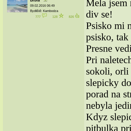
Mela jsem m
Brbla
09.02.2016 06:49
div se!
Bydliště: Kambodza
777
128
826
Psisko mi n
psisko, tak
Presne vedi
Pri nalete
sokoli, orl
slepicky do
porad na s
nebyla jedi
Kdyz slepi
pitbulka p