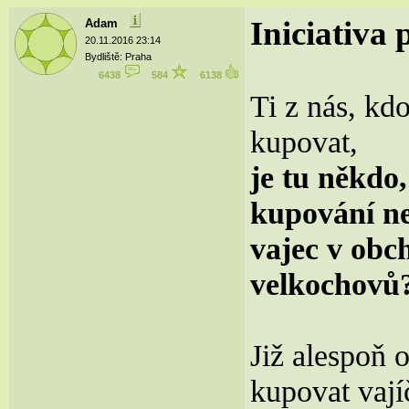
Iniciativa
Adam
20.11.2016 23:14
Bydliště: Praha
6438
584
6138
Ti z nás, kd
kupovat,
je tu někdo,
kupování ne
vajec v obc
velkochovů
Již alespoň 
kupovat vají