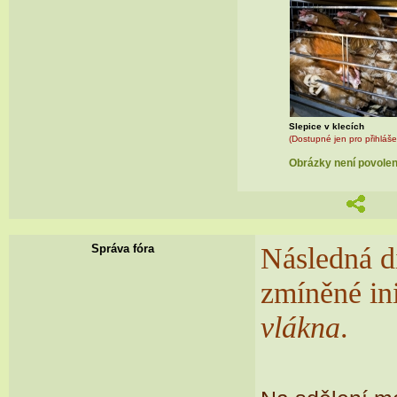
Slepice v klecích
(Dostupné jen pro přihláše
Obrázky není povoleno
Následná di
Správa fóra
zmíněné ini
vlákna
.