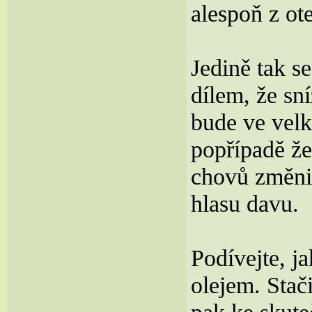
alespoň z ot
Jedině tak s
dílem, že sn
bude ve velk
popřípadě že
chovů změnit
hlasu davu.
Podívejte, j
olejem. Stači