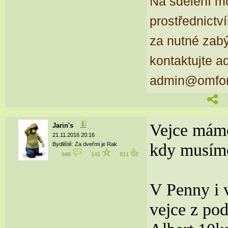
Na sdělení m
prostřednictv
za nutné zab
kontaktujte a
admin@omfor
Vejce máme 
Jarin's
21.11.2016 20:16
kdy musím
Bydliště: Za dveřmi je Rak
948
141
911
V Penny i 
vejce z pod