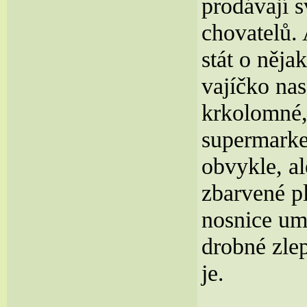
prodávají 
chovatelů. 
stát o něja
vajíčko na
krkolomné,
supermarket
obvykle, al
zbarvené pl
nosnice umí
drobné zlep
je.