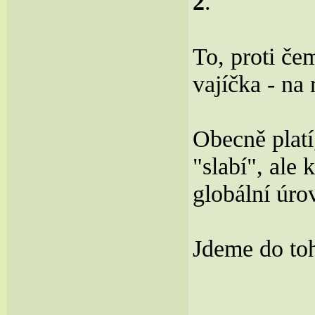
2
.
To, proti če
vajíčka - na
Obecně platí
"slabí", ale
globální úro
Jdeme do t