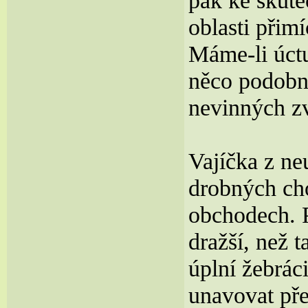
pak ke skut
oblasti přim
Máme-li úct
něco podobné
nevinných zv
Vajíčka z ne
drobných cho
obchodech. P
dražší, než 
úplní žebráci
unavovat pře