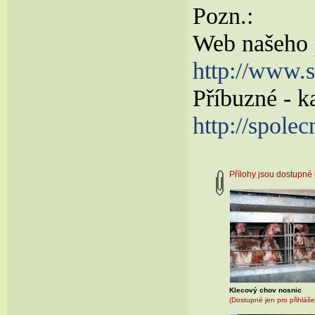
Pozn.:
Web našeho p
http://www.s
Příbuzné - 
http://spolec
Přílohy jsou dostupn
Klecový chov nosnic
(Dostupné jen pro přihláše