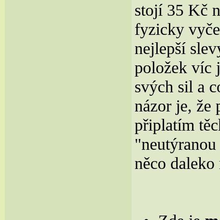
stojí 35 Kč 
fyzicky vyče
nejlepší sle
položek víc 
svých sil a 
názor je, že
připlatím tě
"neutýranou
něco daleko 