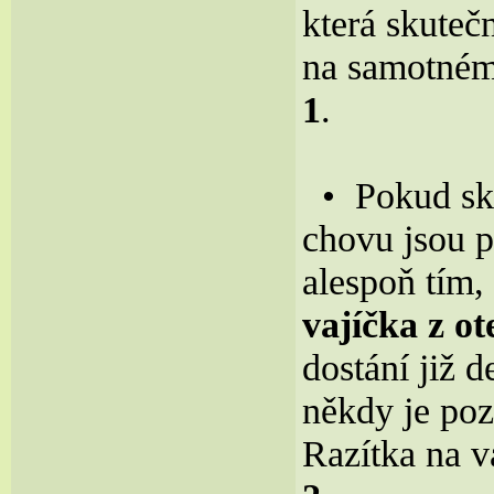
která skuteč
na samotném
1
.
• Pokud skř
chovu jsou p
alespoň tím,
vajíčka z o
dostání již d
někdy je poz
Razítka na v