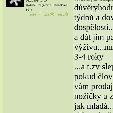
06.01.2017 14:27
důvěryhodné
Bydliště: ...v garáži s Trabantem P
50 R
týdnů a dov
6858
110
3651
dospělosti.
a dát jim p
výživu...mn
3-4 roky
...a t.zv s
pokud člově
vám prodají
nožičky a 
jak mladá..