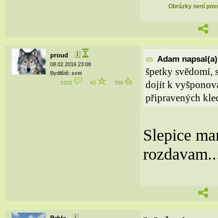
Obrázky není povol
proud
Adam napsal(a)
08.02.2016 23:08
špetky svědomí, 
Bydliště: svet
dojít k vyšponov
1922
43
795
připravených klec
Slepice ma
rozdavam..