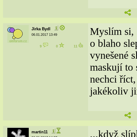
Myslím si, 
Jirka Bydl
06.01.2017 13:49
o blaho sle
9
0
11
vynešené sl
maskují to
nechci říct
jakékoliv j
...když slí
martin11