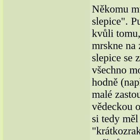
Někomu můž
slepice". P
kvůli tomu,
mrskne na 
slepice se 
všechno mo
hodně (např
malé zasto
vědeckou o
si tedy měl
"krátkozra