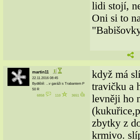
lidi stojí,
Oni si to n
"Babišovky
když má slí
martin11
22.11.2016 08:45
travičku a 
Bydliště: ...v garáži s Trabantem P
50 R
levněji ho 
6858
110
3651
(kukuřice,
zbytky z do
krmivo. sl