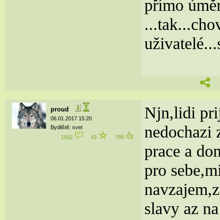
přímo úmě
...tak...ch
uživatelé...
Njn,lidi pr
proud
06.01.2017 15:20
nedochazi z
Bydliště: svet
1922
43
795
prace a do
pro sebe,m
navzajem,ze 
slavy az na