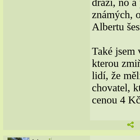
draží, no 
známých, o
Albertu šes
Také jsem 
kterou zmiň
lidí, že mě
chovatel, k
cenou 4 Kč/