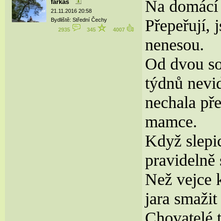
Na domácí 
farkas
21.11.2016 20:58
Přepeřují, 
Bydliště: Střední Čechy
2935
345
4007
nenesou.
Od dvou so
týdnů nevid
nechala př
mamce.
Když slepi
pravidelně
Než vejce 
jara smažit
Chovatelé t