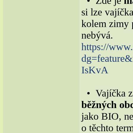
• Zde je
m
si lze vajíč
kolem zimy p
nebývá.
https://www
dg=feature
IsKvA
• Vajíčka z
běžných ob
jako BIO, ne
o těchto ter