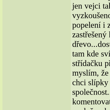
jen vejci 
vyzkoušeno
popelení i 
zastřešený 
dřevo...dos
tam kde sví
střídačku p
myslím, že 
chci slípky
společnost.
komentovat.