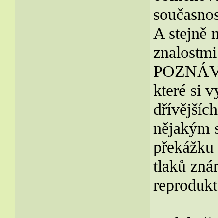
současn
A stejně
znalostmi 
POZNÁVA
které si 
dřívějšíc
nějakým 
překážku 
tlaků zn
reprodukt