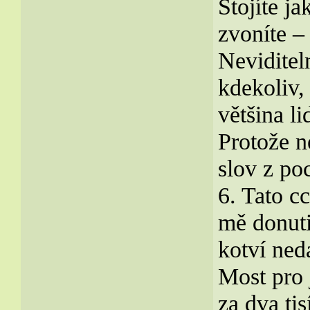
Stojíte ja
zvoníte – 
Neviditel
kdekoliv,
většina li
Protože n
slov z po
6. Tato c
mě donuti
kotví ned
Most pro 
za dva ti