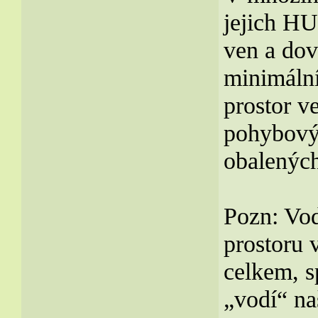
jejich H
ven a do
minimální
prostor v
pohybový
obalenýc
Pozn: Vod
prostoru 
celkem, s
„vodí“ na