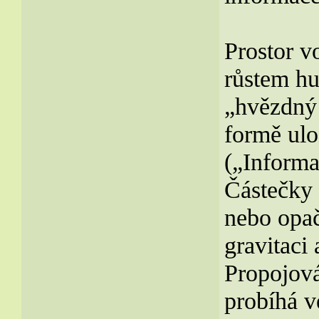
Prostor v
růstem hu
„hvězdný 
formě ulo
(„Informa
Částečky 
nebo opač
gravitaci
Propojov
probíhá v