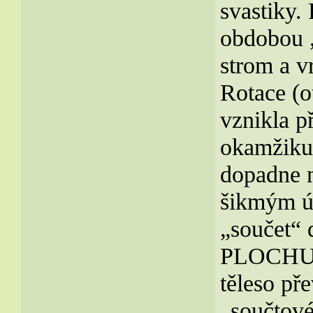
svastiky. 
obdobou „
strom a v
Rotace (o
vznikla p
okamžiku,
dopadne 
šikmým úh
„součet“ 
PLOCHU uv
těleso př
„součtové