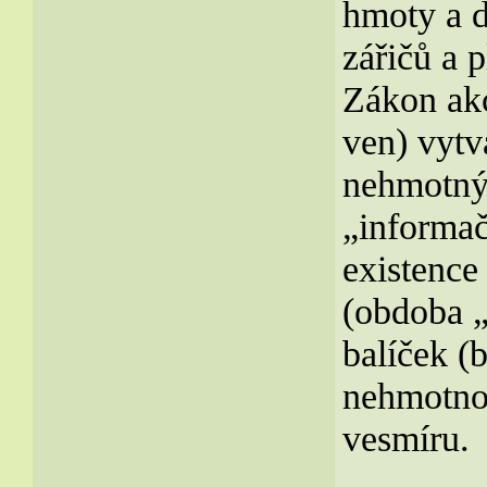
hmoty a d
zářičů a p
Zákon akc
ven) vyt
nehmotný
„informač
existence
(obdoba „
balíček (
nehmotno
vesmíru.