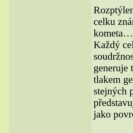
Rozptýle
celku zná
kometa…
Každý ce
soudržnos
generuje 
tlakem ge
stejných 
představu
jako povr