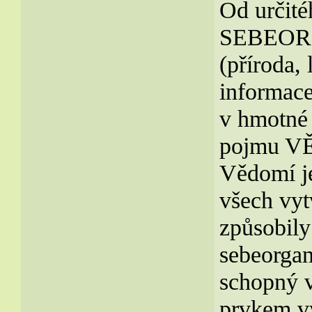
Od určité
SEBEORG
(příroda,
informace
v hmotné 
pojmu V
Vědomí je
všech vy
způsobily
sebeorgan
schopný v
prvkem vý