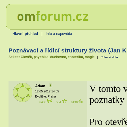
Hlavní přehled
|
Info a nápověda
Poznávací a řídicí struktury života (Jan 
Sekce:
Člověk, psychika, duchovno, esoterika, magie
|
Rolovat dolů
V tomto v
Adam
12.05.2017 14:55
poznatky 
Bydliště: Praha
6438
584
6138
Pro otevř