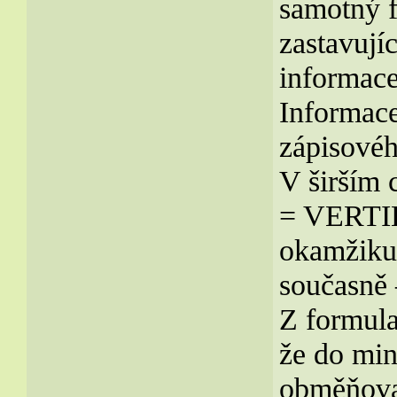
samotný 
zastavují
informa
Informac
zápisovéh
V širším 
= VERTIK
okamžiku 
současně 
Z formula
že do min
obměňovat