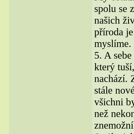
spolu se 
našich ži
příroda j
myslíme.
5. A sebe 
který tuší
nachází. Z
stále nové
všichni b
než nekon
znemožní