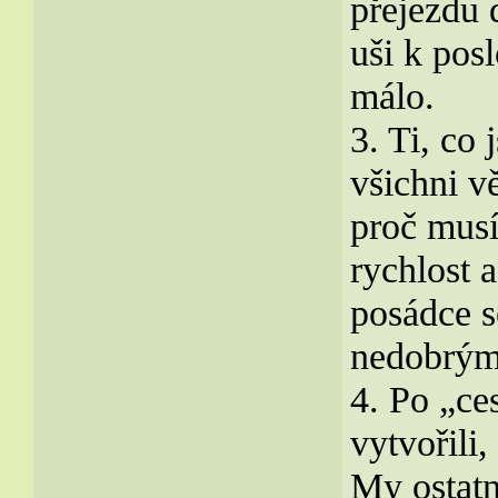
přejezdu d
uši k pos
málo.
3. Ti, co 
všichni v
proč musí 
rychlost 
posádce s
nedobrým 
4. Po „ces
vytvořili,
My ostatn