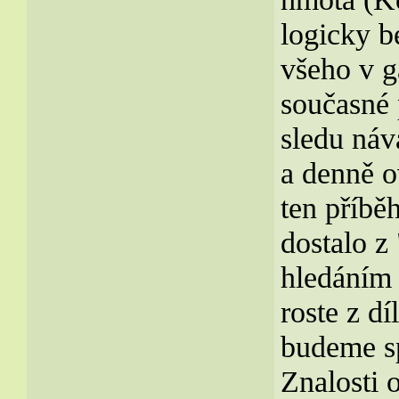
logicky b
všeho v g
současné
sledu náv
a denně o
ten příbě
dostalo z
hledáním 
roste z dí
budeme sp
Znalosti 