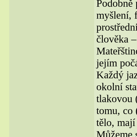
Podobně p
myšlení, 
prostředn
člověka –
Mateřštin
jejím poč
Každý jaz
okolní st
tlakovou 
tomu, co 
tělo, maj
Můžeme se