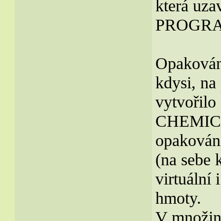
která uza
PROGRA
Opakování
kdysi, na
vytvořil
CHEMICK
opakování
(na sebe 
virtuální 
hmoty.
V množiná