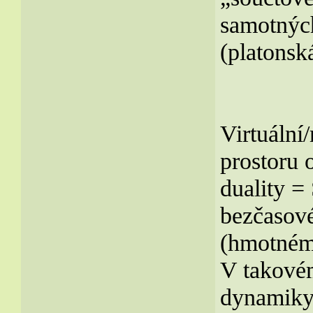
samotných
(platonská
Virtuáln
prostoru 
duality
bezčasov
(hmotném
V takovém
dynamik