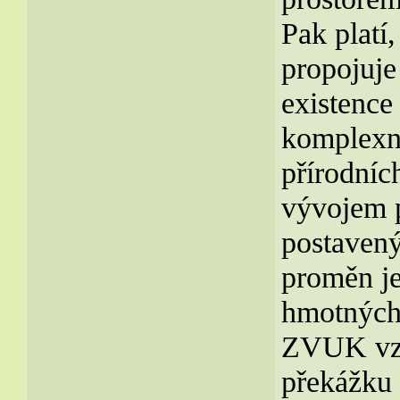
Pak platí
propojuje
existence
komplexní
přírodníc
vývojem 
postavený
proměn j
hmotných
ZVUK vzn
překážku 