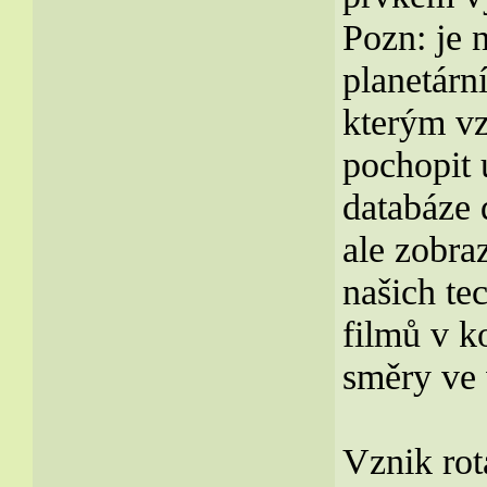
Pozn: je 
planetárn
kterým vz
pochopit 
databáze 
ale zobra
našich te
filmů v k
směry ve 
Vznik rot