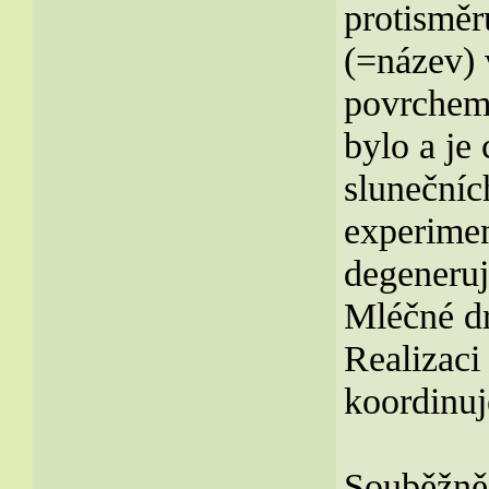
protisměr
(=název) 
povrchem 
bylo a je 
slunečníc
experime
degeneruj
Mléčné d
Realizaci
koordinuj
Souběžně 