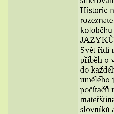
směrování
Historie 
rozeznate
koloběhu
JAZYKŮ
Svět řídí
příběh o 
do každé
umělého j
počítačů 
mateřštin
slovníků 