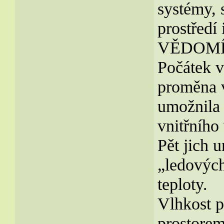
systémy, 
prostředí
VĚDOMÍ j
Počátek v
proměna v
umožnil
vnitřního
Pět jich 
„ledových
teploty.
Vlhkost p
prostorem