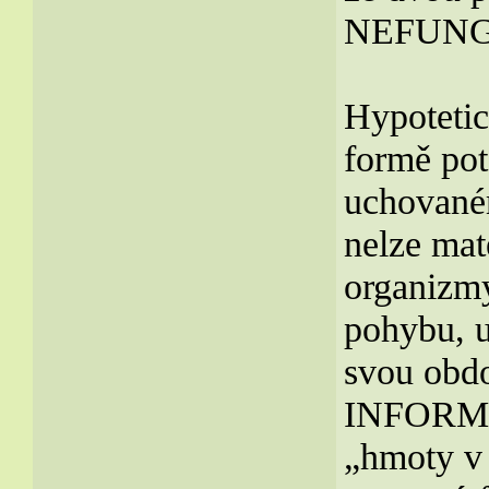
NEFUNG
Hypotetic
formě po
uchovaném
nelze mat
organizmy
pohybu, u
svou obd
INFORMAC
„hmoty v 