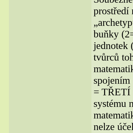
prostředí
„archetyp
buňky (2=
jednotek
tvůrců to
matematik
spojením
= TŘETÍ 
systému n
matematik
nelze úče