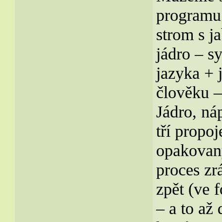
programu 
strom s j
jádro – s
jazyka + 
člověku 
Jádro, ná
tří prop
opakovaný
proces zr
zpět (ve
– a to až