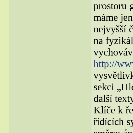
prostoru 
máme jen 
nejvyšší 
na fyzikál
vychováva
http://w
vysvětliv
sekci „Hl
další text
Klíče k ř
řídících 