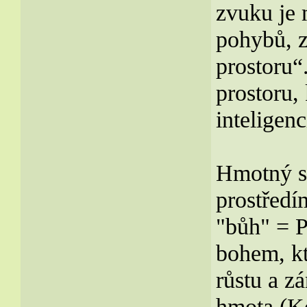
zvuku je 
pohybů, 
prostoru“
prostoru,
inteligen
Hmotný sv
prostředím
"bůh" = 
bohem, kt
růstu a zá
hmota (Ko