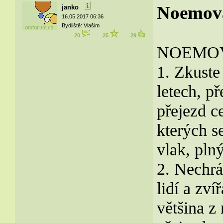
Noemova 
janko
16.05.2017 06:36
Bydliště: Vlašim
20
25
29
NOEMOV
1. Zkuste
letech, p
přejezd ce
kterých s
vlak, plný
2. Nechr
lidí a zví
většina z 