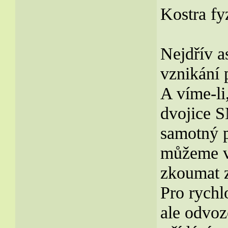
Kostra f
Nejdřív a
vznikání
A víme-li
dvojice 
samotný 
můžeme v
zkoumat z
Pro rychl
ale odvoz