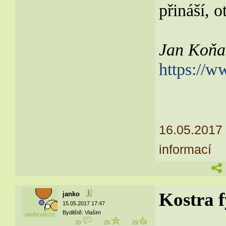
přináší, 
Jan Koňas
https://
16.05.2017
informací
Kostra 
janko
15.05.2017 17:47
Bydliště: Vlašim
20
25
29