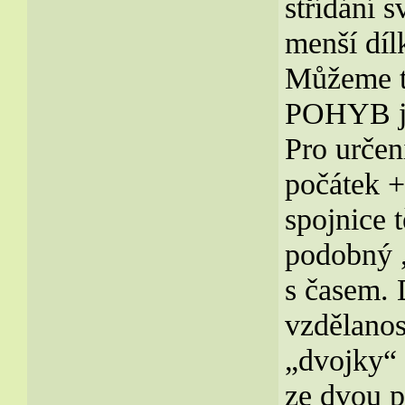
střídání s
menší díl
Můžeme t
POHYB j
Pro určen
počátek +
spojnice 
podobný 
s časem. 
vzdělanos
„dvojky“
ze dvou p