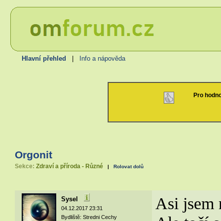
Hlavní přehled
|
Info a nápověda
Pro hodno
Orgonit
Sekce:
Zdraví a příroda - Různé
|
Rolovat dolů
Asi jsem 
Sysel
04.12.2017 23:31
Bydliště: Stredni Cechy