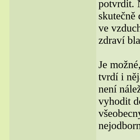
potvrdit.
skutečně d
ve vzduch
zdraví bl
Je možné,
tvrdí i n
není nálež
vyhodit d
všeobecný
nejodborn