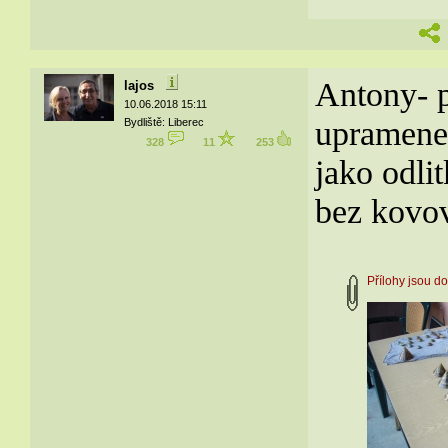
Antony- p
lajos
10.06.2018 15:11
upramene,
Bydliště: Liberec
328
11
253
jako odli
bez kovov
Přílohy jsou 