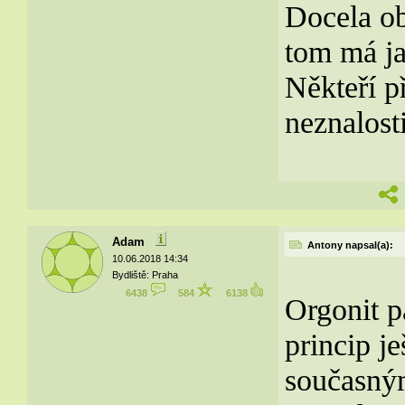
Docela ob
tom má j
Někteří př
neznalosti
Adam
Antony napsal(a):
10.06.2018 14:34
Bydliště: Praha
6438
584
6138
Orgonit pa
princip j
současný