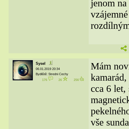
jenom na 
vzájemné 
rozdílným
Mám nov
Sysel
06.01.2019 20:34
kamarád, 
Bydliště: Stredni Cechy
176
26
256
cca 6 let,
magnetick
pekelného
vše sunda