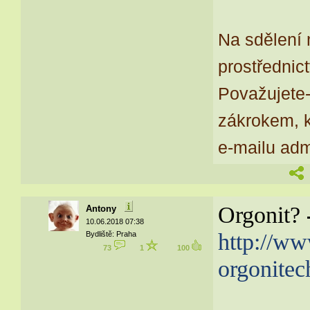
Na sdělení 
prostřednic
Považujete-
zákrokem, k
e-mailu ad
Orgonit?
Antony
10.06.2018 07:38
http://ww
Bydliště: Praha
73
1
100
orgonitec