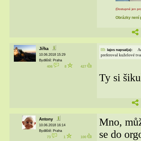
(Dostupné jen pro
Obrázky není p
Jiřka
A
lajos napsal(a):
10.06.2018 15:29
preferoval kuželové tv
Bydliště: Praha
406
8
427
Ty si šik
Mno, můžo
Antony
10.06.2018 16:14
se do org
Bydliště: Praha
73
1
100