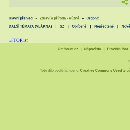
Hlavní přehled
»
Zdraví a příroda - Různé
»
Orgonit
DALŠÍ TÉMATA (VLÁKNA)
|
SZ
|
Oblíbené
|
Nepřečtené
|
Nov
Omforum.cz
|
Nápověda
|
Pravidla fóra
C
Toto dílo podléhá licenci
Creative Commons Uveďte pův