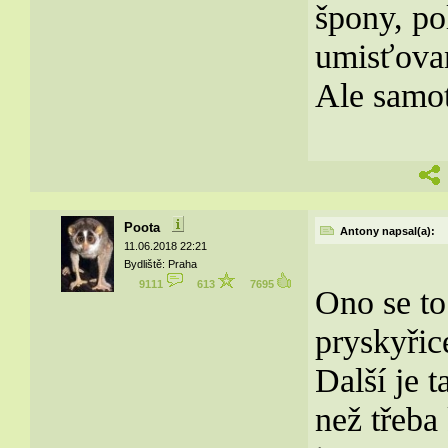
špony, po
umisťova
Ale samo
Poota
Antony napsal(a):
11.06.2018 22:21
Bydliště: Praha
9111
613
7695
Ono se to
pryskyřice
Další je t
než třeba 