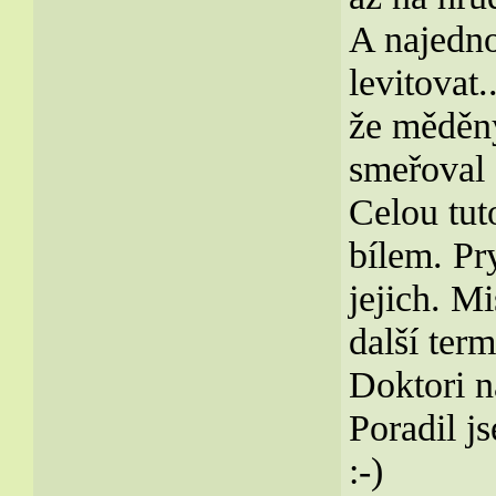
A najednou
levitovat
že měděn
smeřoval 
Celou tut
bílem. Pr
jejich. Mi
další term
Doktori na
Poradil j
:-)