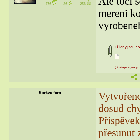
Ale točí 
176
26
256
mereni k
vyrobeneh
Přílohy jsou 
(Dostupné jen pro
Vytvořeno
Správa fóra
dosud chy
Příspěvek
přesunut 