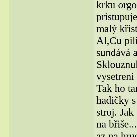
krku orgo
pristupuj
malý křist
Al,Cu pil
sundává a
Sklouznul
vysetreni
Tak ho ta
hadičky s
stroj. Jak
na břiše..
az na hru