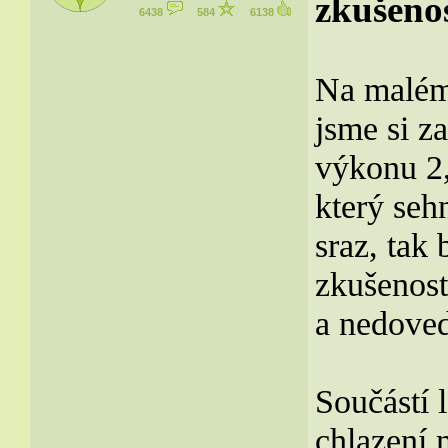
zkušenos
6438
584
6138
Na malém 
jsme si z
výkonu 2
který seh
sraz, tak
zkušenost
a nedove
Součástí l
chlazení 