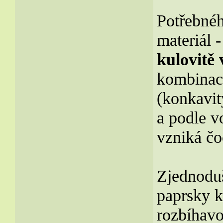
Potřebnéh
materiál 
kulovitě
kombinace
(konkavit
a podle v
vzniká čo
Zjednodu
paprsky k
rozbíhavo