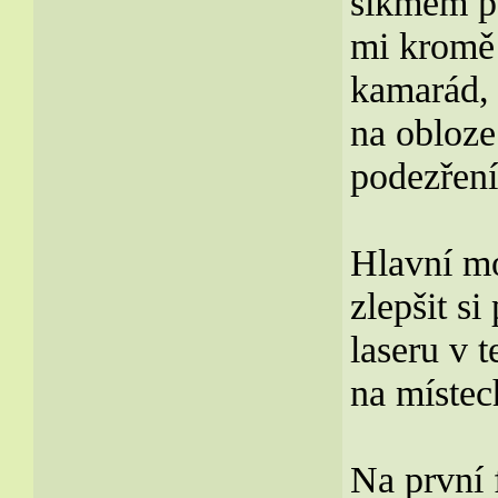
šikmém po
mi kromě 
kamarád, 
na obloze
podezření
Hlavní mo
zlepšit s
laseru v 
na místec
Na první 