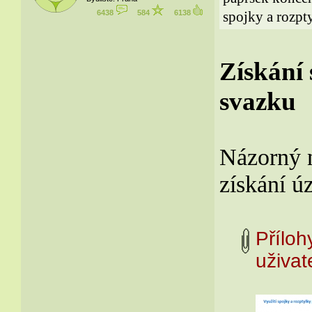
6438
584
6138
spojky a rozptyl
Získání 
svazku
Názorný n
získání ú
Příloh
uživ