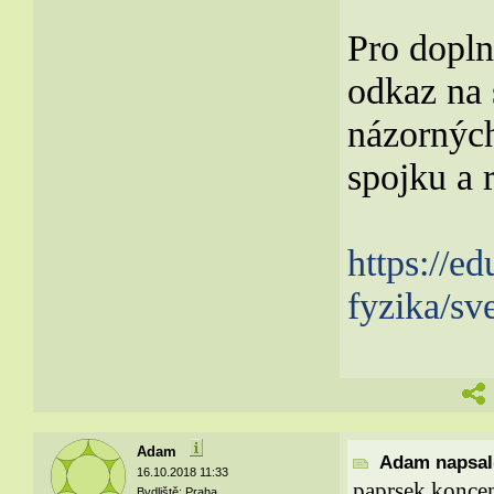
Pro dopln
odkaz na 
názorných
spojku a 
https://e
fyzika/sv
Adam
Adam napsal(
16.10.2018 11:33
paprsek koncen
Bydliště: Praha