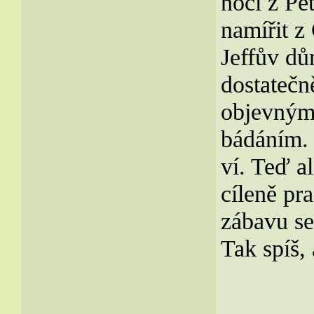
noci z Pe
namířit z
Jeffův dů
dostatečn
objevným
bádáním. 
ví. Teď a
cíleně pr
zábavu se
Tak spíš,