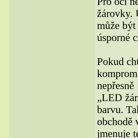
Pro oči ne
žárovky. 
může být 
úsporné c
Pokud cht
kompromi
nepřesně
„LED žáro
barvu. Ta
obchodě v
jmenuje t