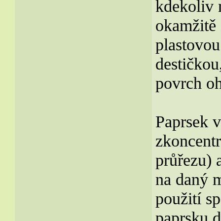
kdekoliv 
okamžitě 
plastovou
destičkou
povrch oh
Paprsek 
zkoncentr
průřezu) 
na daný m
použití s
paprsku d