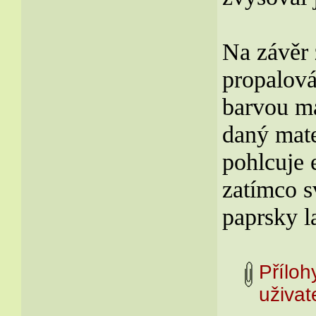
Na závěr 
propalová
barvou ma
daný mate
pohlcuje e
zatímco s
paprsky l
Příloh
uživ