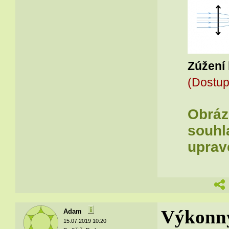
Zúžení
(Dostup
Obrázk
souhla
uprav
Výkonný 
Adam
15.07.2019 10:20