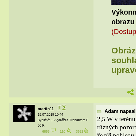
Výkonný
obrazu
(Dostup
Obrázk
souhla
uprav
martin11
Adam napsal(
15.07.2019 10:44
2,5 W v terénu
Bydliště: ...v garáži s Trabantem P
50 R
různých pozoro
6858
110
3651
že při pohledu