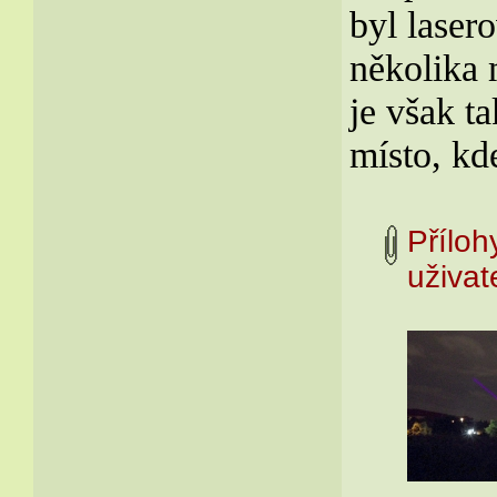
byl laser
několika 
je však t
místo, kd
Příloh
uživ