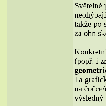
Světelné 
neohýbají
takže po 
za ohnisk
Konkrétní
(popř. i z
geometri
Ta grafic
na čočce/
výsledný 