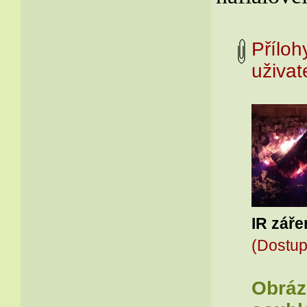
Příloh
uživ
IR záře
(Dostup
Obrázk