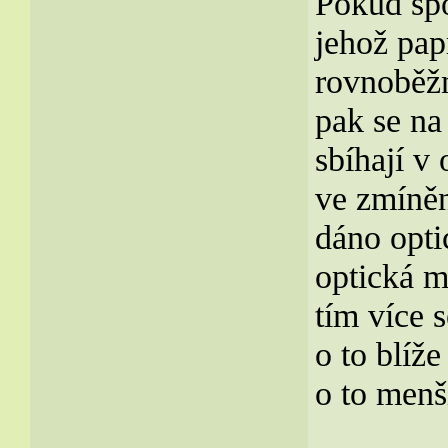
Pokud spo
jehož pap
rovnoběž
pak se na
sbíhají v
ve zmíně
dáno opt
optická m
tím více 
o to blíž
o to menš