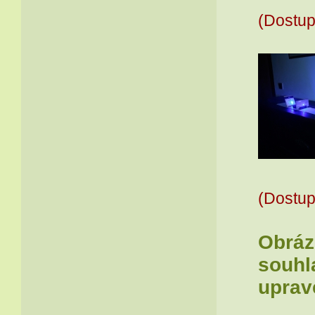
(Dostup
(Dostup
Obrázk
souhla
uprav