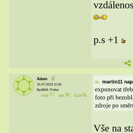
vzdálenost
p.s +1
Adam
martin11 naps
15.07.2019 11:06
exponovat třeba
Bydliště: Praha
6438
584
6138
foto při bezobl
zdroje po směr
Vše na s