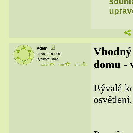
souhla
uprav
Vhodný 
Adam
24.09.2019 14:51
Bydliště: Praha
domu - v
6438
584
6138
Bývalá ko
osvětlení.