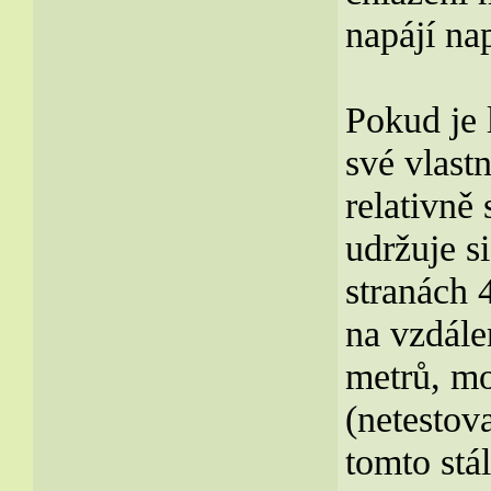
napájí na
Pokud je 
své vlast
relativně
udržuje s
stranách
na vzdále
metrů, mo
(netestov
tomto stá