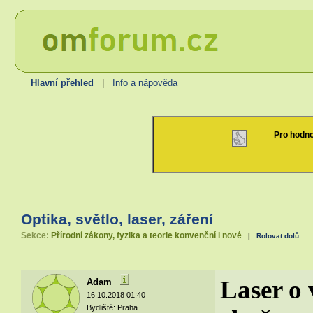
Hlavní přehled
|
Info a nápověda
Pro hodno
Optika, světlo, laser, záření
Sekce:
Přírodní zákony, fyzika a teorie konvenční i nové
|
Rolovat dolů
Laser o
Adam
16.10.2018 01:40
Bydliště: Praha