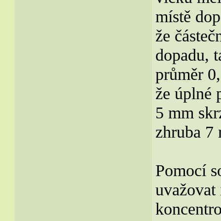
místě dop
že částeč
dopadu, t
průměr 0,
že úplné 
5 mm skrz
zhruba 7 
Pomocí s
uvažovat 
koncentro