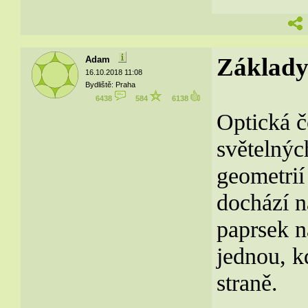
Základy
Adam
16.10.2018 11:08
Bydliště: Praha
6438
584
6138
Optická č
světelnýc
geometrií
dochází 
paprsek n
jednou, k
straně.