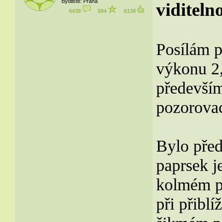
Bydliště: Praha
viditeln
6438
584
6138
Posílám pá
výkonu 2,
především
pozorovac
Bylo před
paprsek j
kolmém po
při přiblí