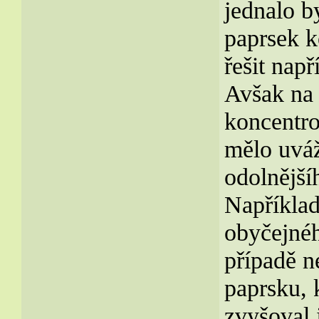
jednalo b
paprsek k
řešit nap
Avšak na 
koncentro
mělo uváž
odolnější
Například
obyčejnéh
případě 
paprsku, 
zvyšoval j