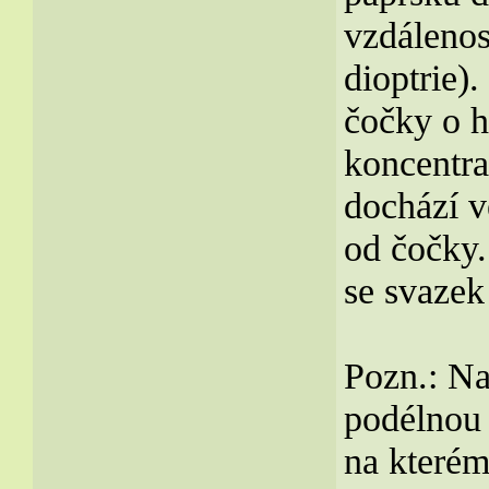
vzdálenos
dioptrie).
čočky o h
koncentra
dochází v
od čočky.
se svazek
Pozn.: Na
podélnou 
na kterém