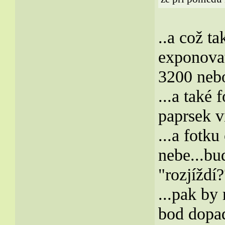
..a což ta
exponovat
3200 nebo
...a také
paprsek v
...a fotk
nebe...bu
"rozjíždí
...pak by
bod dopad