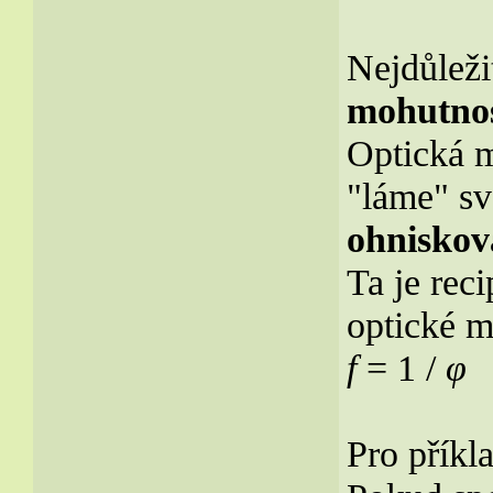
Nejdůleži
mohutno
Optická m
"láme" svě
ohniskov
Ta je rec
optické m
f
= 1 /
φ
Pro příkl