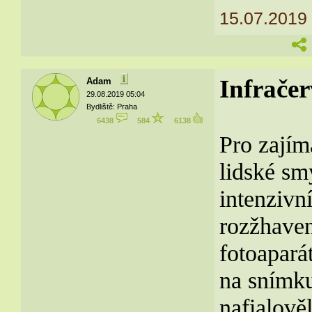
15.07.2019
Infračer
Adam
29.08.2019 05:04
Bydliště: Praha
6438
584
6138
Pro zajíma
lidské sm
intenzivní
rozžhaven
fotoapará
na snímku
nafialově