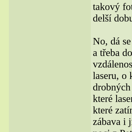
takový fo
delší dob
No, dá se 
a třeba d
vzdálenos
laseru, o 
drobných 
které lase
které zat
zábava i 