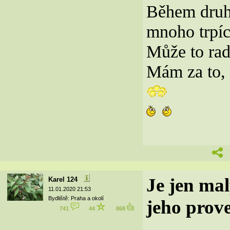
Během druhé
mnoho trpící
Může to rad
Mám za to, 
Je jen mal
Karel 124
11.01.2020 21:53
Bydliště: Praha a okolí
jeho prov
741
44
868