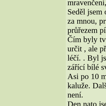
mravenčení,
Seděl jsem 
za mnou, pr
průřezem pí
Čím byly tvo
určit , ale 
léčí. . Byl 
zářící bílé s
Asi po 10 m
kaluže. Dalš
není.
Den nato js