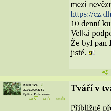
mezi nevěz
https://cz.
10 denní ku
Velká podpo
Že byl pan
jisté.
Tváří v t
Karel 124
22.01.2020 21:52
Bydliště: Praha a okolí
741
44
868
Přibližně p