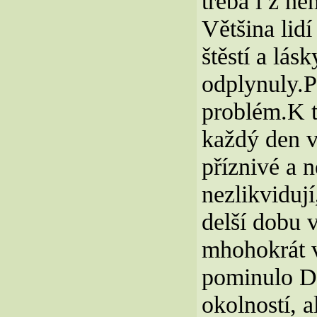
třeba i z n
Většina lid
štěstí a lás
odplynuly.P
problém.K t
každý den v
příznivé a 
nezlikvidují
delší dobu 
mhohokrát v
pominulo De
okolností, 