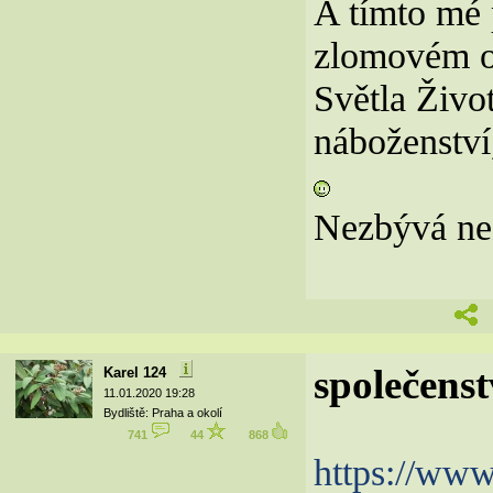
A tímto mé 
zlomovém o
Světla Živo
náboženství,
Nezbývá než
společens
Karel 124
11.01.2020 19:28
Bydliště: Praha a okolí
741
44
868
https://ww