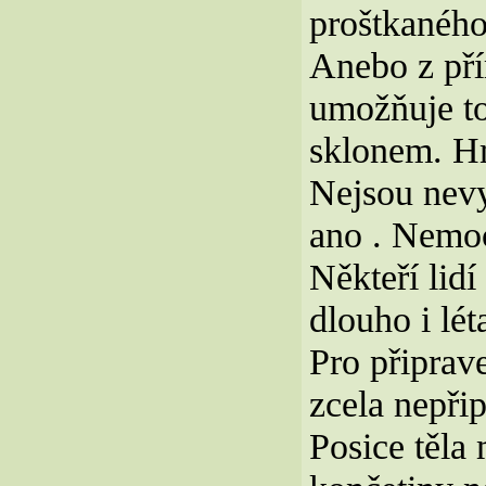
proštkaného
Anebo z pří
umožňuje to.
sklonem. Hm
Nejsou nevy
ano . Nem
Někteří lidí
dlouho i lét
Pro připrave
zcela nepři
Posice těla 