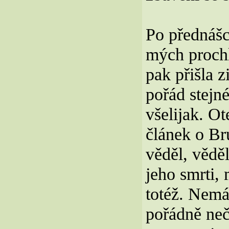
Po přednášc
mých prochl
pak přišla 
pořád stejn
všelijak. Ot
článek o Br
věděl, vědě
jeho smrti, 
totéž. Nemá
pořádně neče