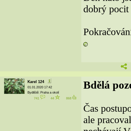
dobrý pocit 
Pokračování
Bdělá poz
Karel 124
01.01.2020 17:42
Bydliště: Praha a okolí
741
44
868
Čas postupo
ale pracova