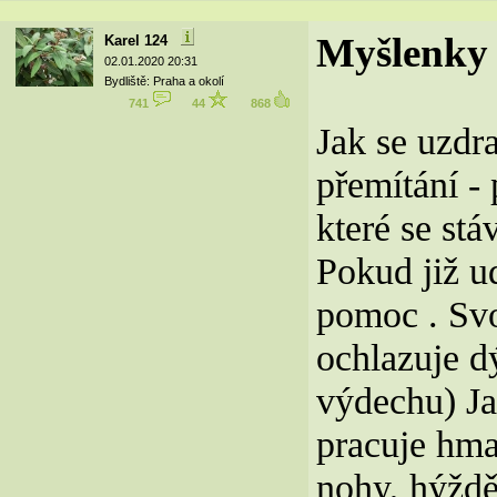
Myšlenky
Karel 124
02.01.2020 20:31
Bydliště: Praha a okolí
741
44
868
Jak se uzdr
přemítání - 
které se st
Pokud již ud
pomoc . Svo
ochlazuje dý
výdechu) Ja
pracuje hma
nohy, hýždě,