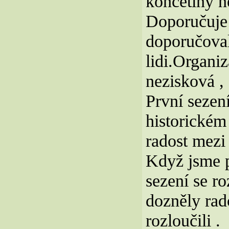
končetiny n
Doporučuje 
doporučoval
lidi.Organi
nezisková ,
První sezen
historickém
radost mezi
Když jsme p
sezení se r
dozněly rado
rozloučili .