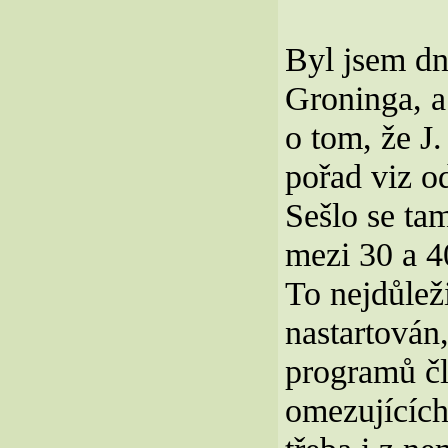
Byl jsem dn
Groninga, a
o tom, že 
pořad viz o
Sešlo se tam
mezi 30 a 4
To nejdůleži
nastartován
programů č
omezujících