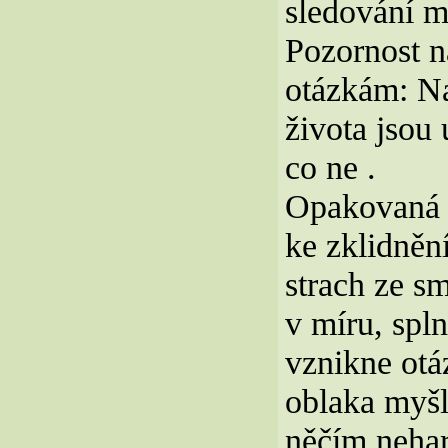
sledování 
Pozornost n
otázkám: Na
života jsou
co ne .
Opakovaná k
ke zklidněn
strach ze s
v míru, spl
vznikne otá
oblaka myšl
něčím neha