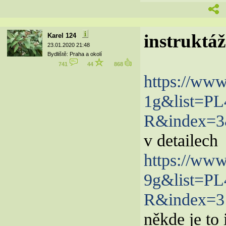
instruktáž
Karel 124
23.01.2020 21:48
Bydliště: Praha a okolí
741
44
868
https://ww
1g&list=
R&index=3
v detailech
https://ww
9g&list=
R&index=3
někde je to i