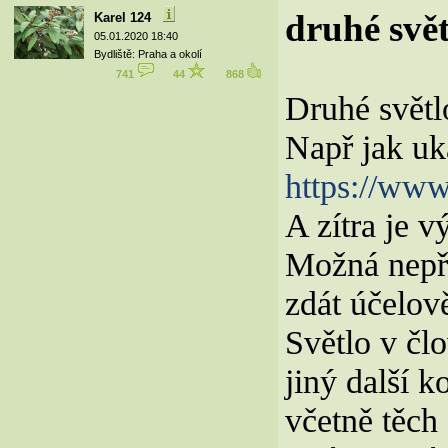
druhé svět
Karel 124
05.01.2020 18:40
Bydliště: Praha a okolí
741
44
868
Druhé světl
Např jak uk
https://w
A zítra je v
Možná nepř
zdát účelov
Světlo v č
jiný další 
včetně těch 