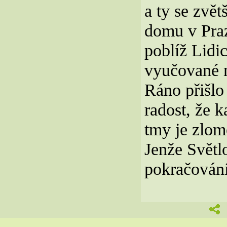
a ty se zvě
domu v Praz
poblíž Lidi
vyučované m
Ráno přišlo 
radost, že k
tmy je zlom
Jenže Světl
pokračování