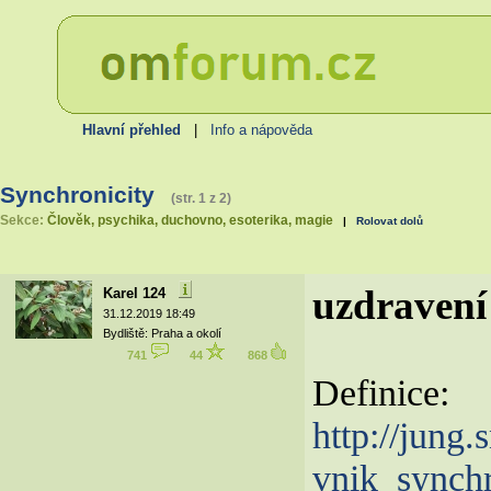
Hlavní přehled
|
Info a nápověda
Synchronicity
(str. 1 z 2)
Sekce:
Člověk, psychika, duchovno, esoterika, magie
|
Rolovat dolů
uzdravení 
Karel 124
31.12.2019 18:49
Bydliště: Praha a okolí
741
44
868
Definice:
http://jung.
vnik_synchr