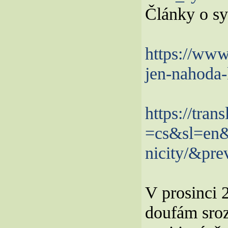
Články o sy
https://www
jen-nahoda
https://tran
=cs&sl=en&
nicity/&pre
V prosinci 
doufám sroz