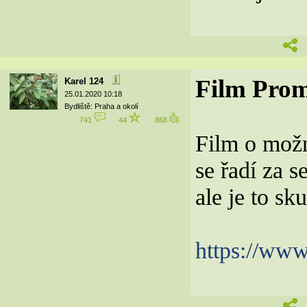
Film Pro
Karel 124
25.01.2020 10:18
Bydliště: Praha a okolí
741
44
868
Film o možn
se řadí za s
ale je to sk
https://ww