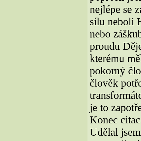
nejlépe se z
sílu neboli
nebo záškub
proudu Děje
kterému měl
pokorný člo
člověk potř
transformáto
je to zapotř
Konec citac
Udělal jsem