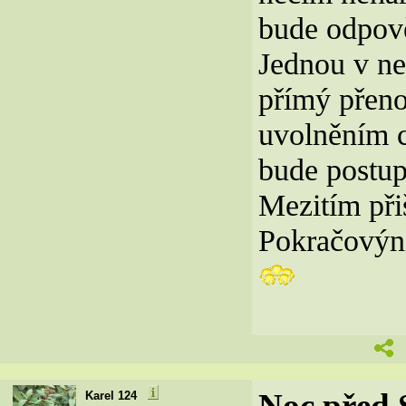
bude odpově
Jednou v ne
přímý přeno
uvolněním c
bude postup
Mezitím při
Pokračovýní
Noc před
Karel 124