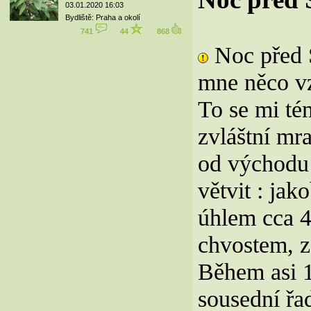
03.01.2020 16:03
Bydliště: Praha a okolí
741
44
868
Noc před S
mne něco vz
To se mi té
zvláštní mr
od východu 
větvit : ja
úhlem cca 4
chvostem, z
Během asi 1
sousední řa