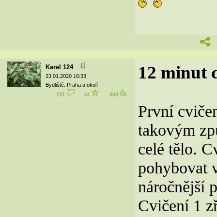
12 minut d
Karel 124
23.01.2020 16:33
Bydliště: Praha a okolí
741
44
868
První cvičen
takovým způ
celé tělo. 
pohybovat v
náročnější 
Cvičení 1 z