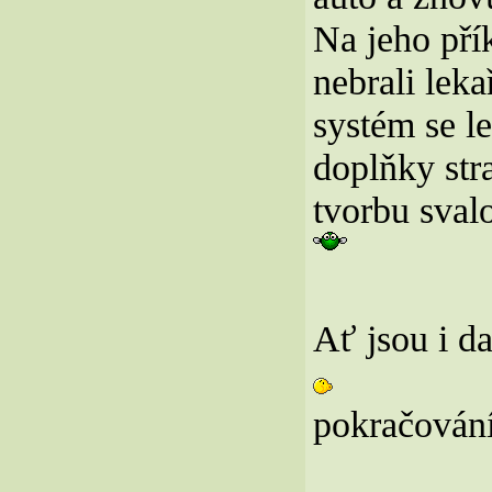
Na jeho přík
nebrali lek
systém se le
doplňky str
tvorbu sval
Ať jsou i da
pokračování