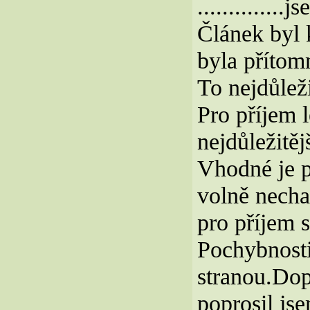
.............
Článek byl k
byla přítomn
To nejdůleži
Pro příjem l
nejdůležitěj
Vhodné je p
volně necha
pro příjem s
Pochybnosti
stranou.Dop
poprosil jse