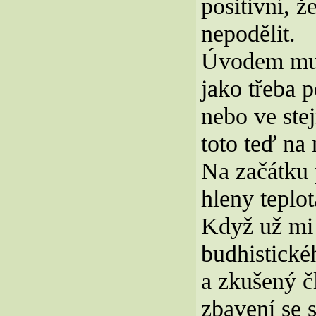
positivní, 
nepodělit.
Úvodem musí
jako třeba p
nebo ve ste
toto teď na
Na začátku 
hleny teplot
Když už mi 
budhistick
a zkušený č
zbavení se s