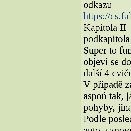
odkazu
https://cs.f
Kapitola II
podkapitola
Super to fu
objeví se d
další 4 cvič
V případě z
aspoń tak, j
pohyby, ji
Podle posle
auto a znov