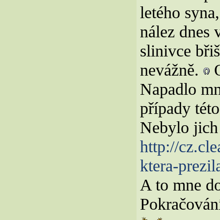
letého syna
nález dnes 
slinivce bři
nevážně.
O
Napadlo mn
případy tét
Nebylo jich 
http://cz.cl
ktera-prezil
A to mne don
Pokračování