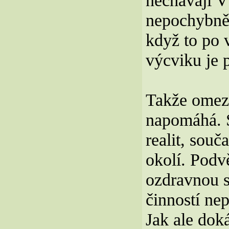
nechávají V
nepochybně
když to po 
výcviku je p
Takže omeze
napomáhá. S
realit, sou
okolí. Podv
ozdravnou s
činností nep
Jak ale doká