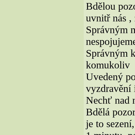
Bdělou pozo
uvnitř nás ,
Správným my
nespojujem
Správným 
komukoliv
Uvedený pos
vyzdravění 
Nechť nad ná
Bdělá pozor
je to sezen