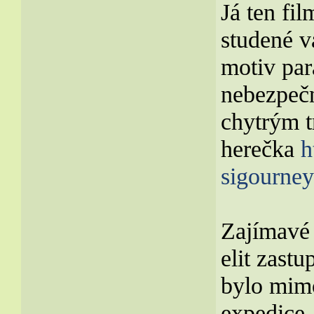
Já ten fi
studené v
motiv par
nebezpečn
chytrým t
herečka
h
sigourney
Zajímavé 
elit zastu
bylo mim
expedice.