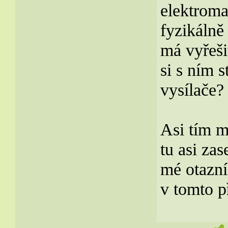
elektroma
fyzikálně
má vyřeši
si s ním 
vysílače?
Asi tím m
tu asi za
mé otazn
v tomto p