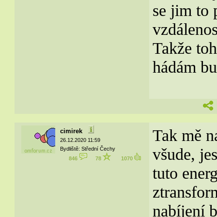
se jim to
vzdáleno
Takže toh
hádám bud
Tak mě na
cimirek
26.12.2020 11:59
všude, jes
Bydliště: Střední Čechy
846
78
1070
tuto ener
ztransfor
nabíjení b