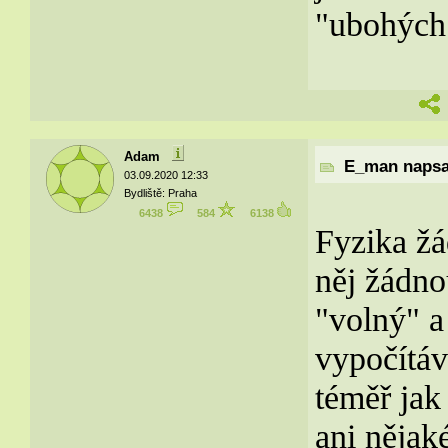
"ubohých"
Adam
E_man napsal
03.09.2020 12:33
Bydliště: Praha
6438
584
6138
Fyzika žá
něj žádno
"volný" a
vypočítáv
téměř jak
ani nějak