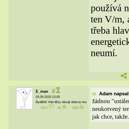
používá n
ten V/m, 
třeba hla
energetick
neumí.
E_man
Adam napsal(
03.09.2020 13:05
žádnou "ustále
Bydliště: Kde lišky dávají dobrou noc
neukotvený ter
2217
85
1826
jak chce, takže.