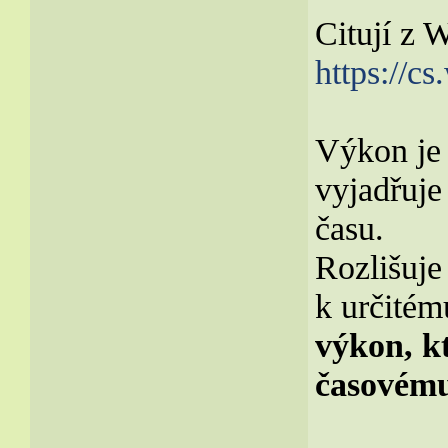
Citují z W
https://
Výkon je s
vyjadřuje
času.
Rozlišuje
k určitém
výkon, k
časovém