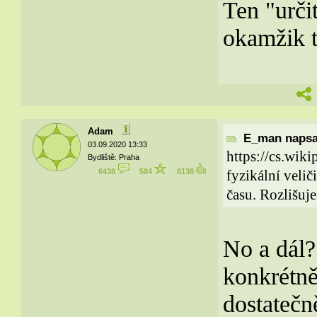
Ten "urči
okamžik t
Adam
E_man napsal
03.09.2020 13:33
https://cs.wi
Bydliště: Praha
6438
584
6138
fyzikální veli
času. Rozlišuje
No a dál?
konkrétně
dostatečn