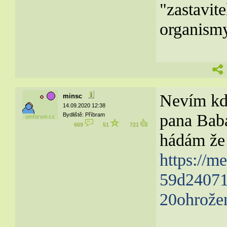
"zastavite
organismy,
Nevím kdo
minsc
14.09.2020 12:38
pana Babá
Bydliště: Příbram
669
51
721
hádám že 
https://m
59d24071
20ohrož