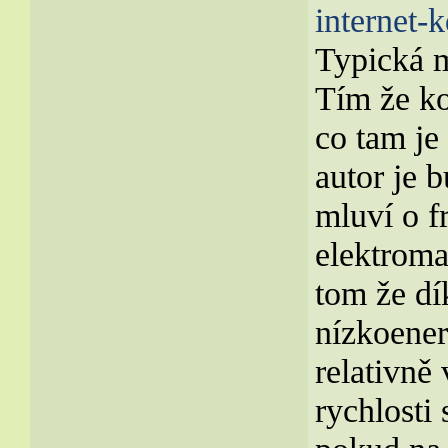
internet-k
Typická m
Tím že ko
co tam je
autor je 
mluví o f
elektroma
tom že dí
nízkoener
relativně 
rychlosti