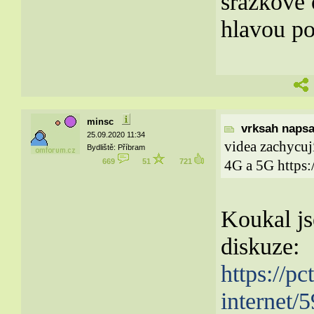
srážkové
hlavou po
minsc
vrksah napsal
25.09.2020 11:34
videa zachycují
Bydliště: Příbram
669
51
721
4G a 5G https:/
Koukal js
diskuze:
https://p
internet/