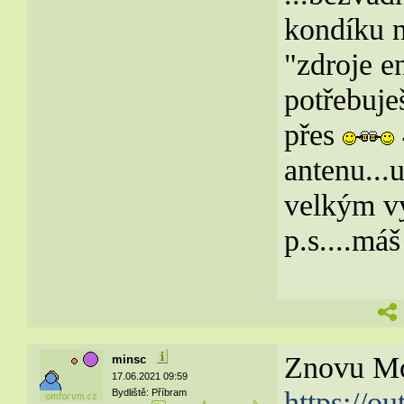
kondíku n
"zdroje e
potřebuje
přes
antenu...
velkým 
p.s....máš
Znovu Mo
minsc
17.06.2021 09:59
https://o
Bydliště: Příbram