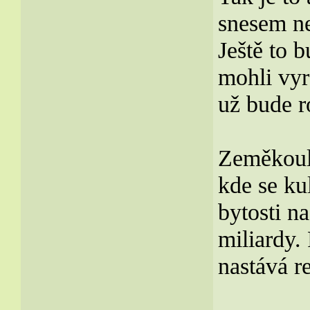
snesem ne
Ještě to 
mohli vyr
už bude r
Zeměkoule
kde se ku
bytosti na
miliardy.
nastává r