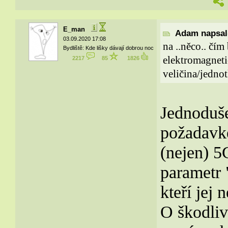
E_man
Adam napsal(
03.09.2020 17:08
na ..něco.. čí
Bydliště: Kde lišky dávají dobrou noc
elektromagneti
2217
85
1826
veličina/jednot
Jednoduše
požadavke
(nejen) 5
parametr 
kteří jej 
O škodliv