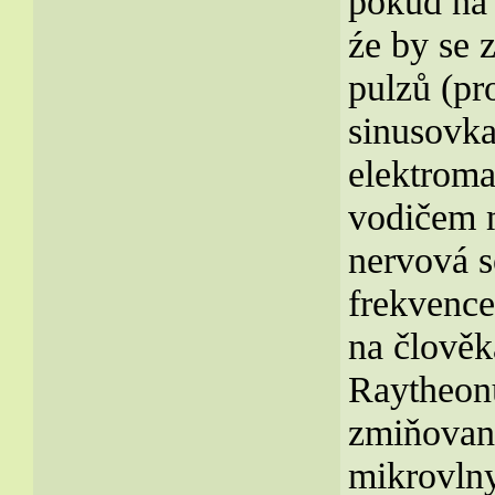
pokud na 
źe by se 
pulzů (pro
sinusovka)
elektroma
vodičem m
nervová s
frekvence
na člověk
Raytheonu
zmiňovaný
mikrovlny