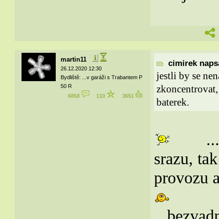
martin11
cimirek napsa
26.12.2020 12:30
jestli by se ne
Bydliště: ...v garáži s Trabantem P
50 R
zkoncentrovat,
6858
110
3651
baterek.
..
srazu, tak
provozu a
...bezvad