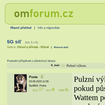
Hlavní přehled
|
Info a nápověda
5G síť
(str. 5 z 5)
Sekce:
Zdraví a příroda - Různé
|
Rolovat dolů
Poslední příspěvek z předchozí strany:
E_man
Pulsní výkon.
Pulzní vý
Poota
03.09.2020 11:09
pokud pů
Bydliště: Praha
9111
613
7695
Wattem po