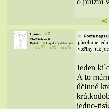
o pulzní 
E_man
Poota napsal(
03.09.2020 11:33
působíme jedn
Bydliště: Kde lišky dávají dobrou noc
vteřiny, tak jd
2217
85
1826
Jeden kil
A to máme
účinné kt
krátkodob
jedno-tis