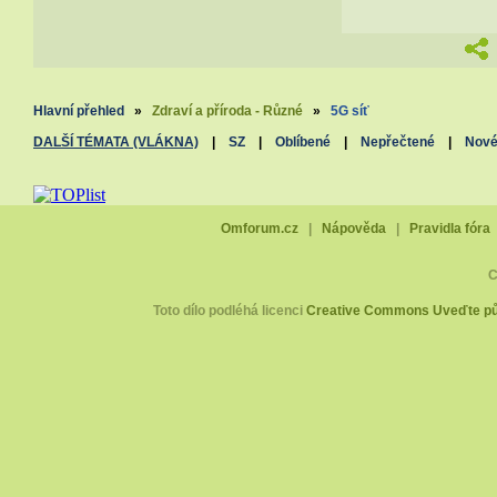
Hlavní přehled
»
Zdraví a příroda - Různé
»
5G síť
DALŠÍ TÉMATA (VLÁKNA)
|
SZ
|
Oblíbené
|
Nepřečtené
|
Nov
Omforum.cz
|
Nápověda
|
Pravidla fóra
C
Toto dílo podléhá licenci
Creative Commons Uveďte pův