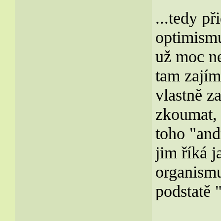
...tedy p
optimismu
už moc ne
tam zajím
vlastně za
zkoumat, 
toho "and
jim říká j
organismus
podstatě "