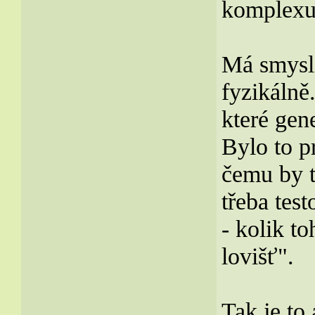
komplexu
Má smysl 
fyzikálně
které gen
Bylo to p
čemu by t
třeba tes
- kolik t
lovišť".
Tak je to 