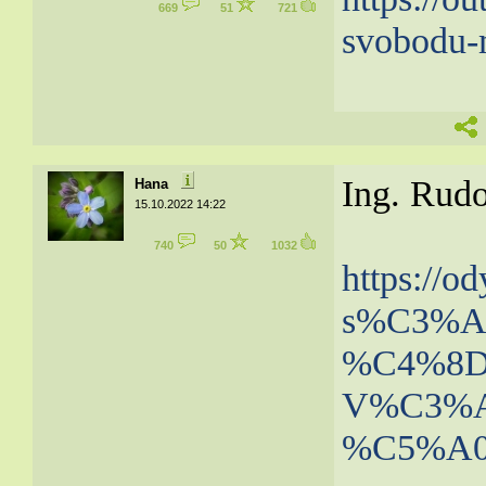
669
51
721
svobodu-m
Ing. Rudo
Hana
15.10.2022 14:22
740
50
1032
https://
s%C3
%A
%C4%8Dl
V%C3%A1
%C5%A0