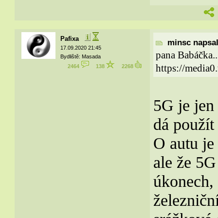
Pafixa
minsc napsal
17.09.2020 21:45
pana Babáčka...
Bydliště: Masada
https://media0
2464
138
2268
5G je jen
dá použít
O autu je
ale že 5G
úkonech, 
železničn