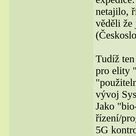
netajilo, 
věděli že
(Českoslo
Tudíž ten 
pro elity
"použitel
vývoj Sy
Jako "bio
řízení/pr
5G kontro