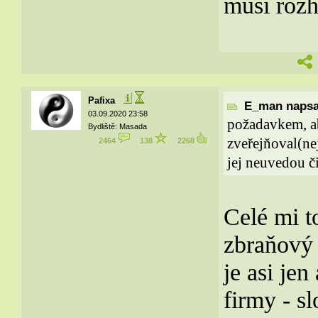
musí rozh
Pafixa
E_man napsal
03.09.2020 23:58
požadavkem, ab
Bydliště: Masada
zveřejňoval(ne
2464
138
2268
jej neuvedou či 
Celé mi t
zbraňový 
je asi jen
firmy - s