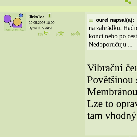
Jirka1or
ourel napsal(a):
29.05.2026 10:09
na zahrádku. Hadic
Bydliště: V dílně
135
5
56
konci nebo po cest
Nedoporučuju ...
Vibrační če
Povětšinou 
Membránou 
Lze to oprav
tam vhodný 