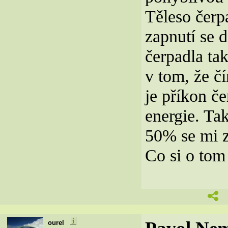
Těleso čerp
zapnutí se 
čerpadla tak
v tom, že čí
je příkon č
energie. Tak
50% se mi 
Co si o tom
ourel