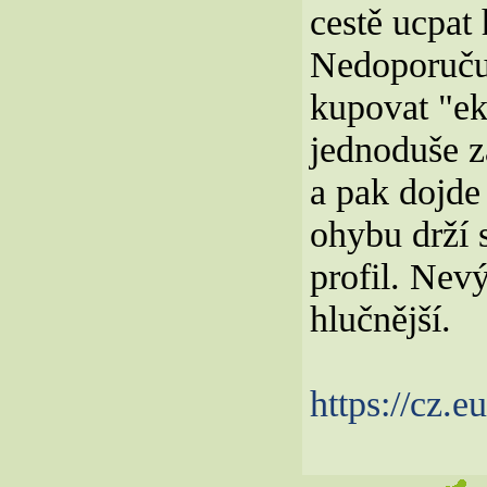
cestě ucpat 
Nedoporuču
kupovat "ek
jednoduše z
a pak dojde 
ohybu drží 
profil. Nev
hlučnější.
https://cz.