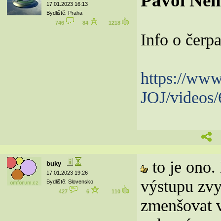
Pavol Nem
17.01.2023 16:13
Bydliště: Praha
746
84
1218
Info o čerpa
https://ww
JOJ/videos
to je ono.
buky
17.01.2023 19:26
výstupu zvy
Bydliště: Slovensko
427
6
110
zmenšovat v