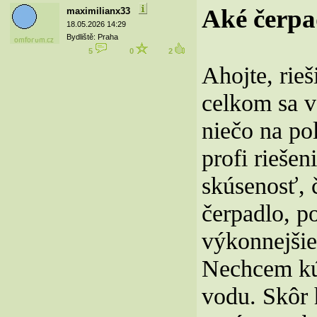
Aké čerpa
maximilianx33
18.05.2026 14:29
Bydliště: Praha
5
0
2
Ahojte, rie
celkom sa v
niečo na po
profi riešen
skúsenosť, č
čerpadlo, p
výkonnejšie
Nechcem kúp
vodu. Skôr 