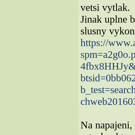
vetsi vytlak.
Jinak uplne b
slusny vykon
https://www.
spm=a2g0o.pr
4fbx8HHJy&a
btsid=0bb0
b_test=sear
chweb20160
Na napajeni,