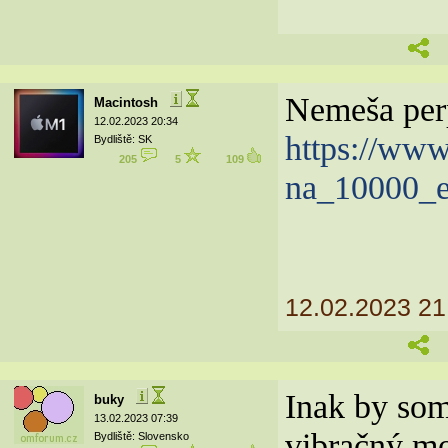
Nemeša perp
Macintosh
12.02.2023 20:34
https://ww
Bydliště: SK
205
5
109
na_10000_e
12.02.2023 21
Inak by som
buky
13.02.2023 07:39
vibračný mo
Bydliště: Slovensko