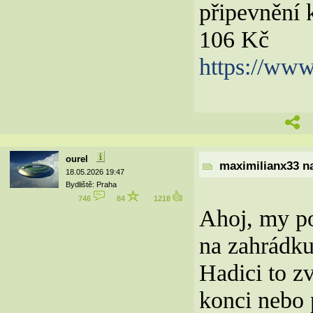
připevnění 
106 Kč
https://www.
ourel
maximilianx33 na
18.05.2026 19:47
Bydliště: Praha
746
84
1218
Ahoj, my po
na zahrádku
Hadici to z
konci nebo