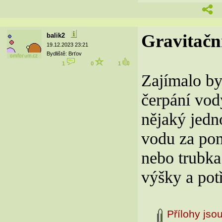
Gravitačn
balik2
19.12.2023 23:21
Bydliště: Brťov
1
0
1
Zajímalo by
čerpání vod
nějaký jedn
vodu za pom
nebo trubka
výšky a pot
Přílohy jso