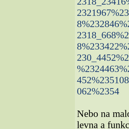
2318_2341
2321967%23
8%232846%
2318_668%2
8%233422%
230_4452%2
%2324463%
452%23510
062%2354
Nebo na malo
levna a funkc