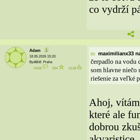
co vydrží pá
Adam
maximilianx33 na
18.05.2026 15:20
čerpadlo na vodu 
Bydliště: Praha
6438
584
6138
som hlavne niečo n
riešenie za veľké p
Ahoj, vítám
které ale f
dobrou zkuše
akvaristice