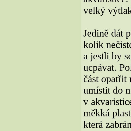
velký výtlak
Jedině dát p
kolik nečis
a jestli by
ucpávat. Pok
část opatři
umístit do 
v akvaristice
měkká plast
která zabrán