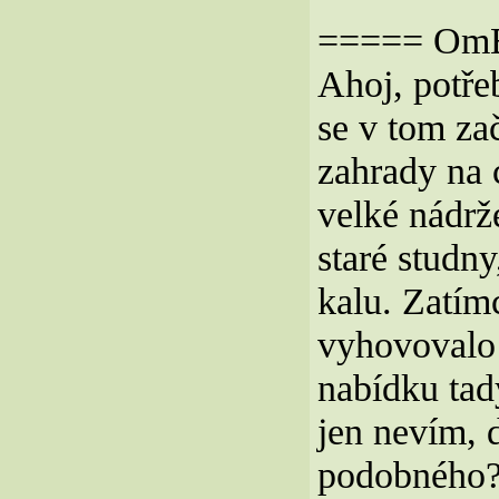
===== OmBo
Ahoj, potře
se v tom zač
zahrady na 
velké nádrž
staré studn
kalu. Zatím
vyhovovalo 
nabídku tad
jen nevím, 
podobného? 