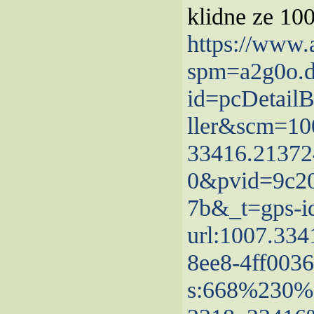
klidne ze 10
https://www.
spm=a2g0o.d
id=pcDetail
ller&scm=10
33416.21372
0&pvid=9c20
7b&_t=gps-i
url:1007.334
8ee8-4ff003
s:668%230