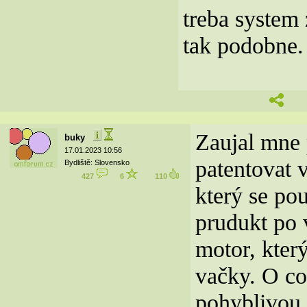
treba system 
tak podobne.
Zaujal mne 
buky
17.01.2023 10:56
patentovat v
Bydliště: Slovensko
427
6
110
který se po
prudukt po v
motor, kter
vačky. O co 
pohyblivou 