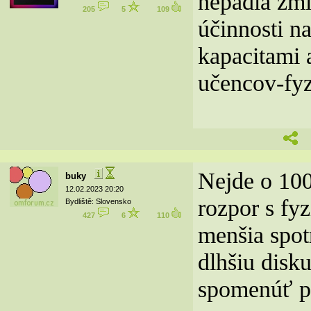
nepadla zm
205
5
109
účinnosti n
kapacitami a
učencov-fyz
Nejde o 100
buky
12.02.2023 20:20
rozpor s fyz
Bydliště: Slovensko
427
6
110
menšia spotr
dlhšiu disku
spomenúť pr