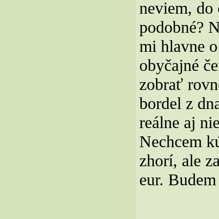
neviem, do č
podobné? Na
mi hlavne o 
obyčajné če
zobrať rovn
bordel z dna
reálne aj ni
Nechcem kúp
zhorí, ale 
eur. Budem 