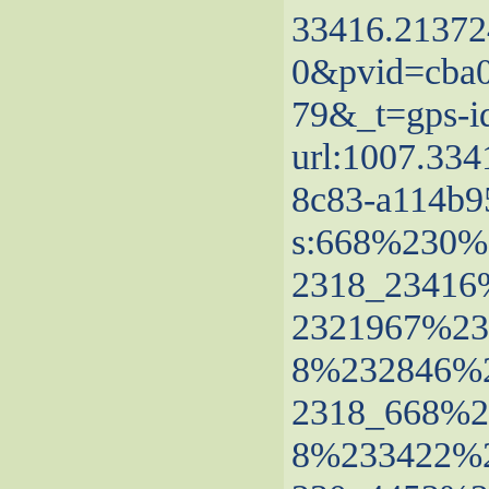
33416.21372
0&pvid=cba0
79&_t=gps-i
url:1007.334
8c83-a114b9
s:668%230
2318_2341
2321967%23
8%232846%
2318_668%2
8%233422%