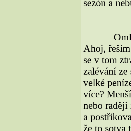
sezón a nebu
===== OmBo
Ahoj, řeším
se v tom zt
zalévání ze
velké peníz
více? Menší
nebo raději
a postřikova
že to sotva