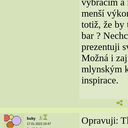
vybracím a 
menší výkon
totiž, že by
bar ? Nechc
prezentuji s
Možná i za
mlynským ko
inspirace.
Opravuji: Tl
buky
17.01.2023 19:47