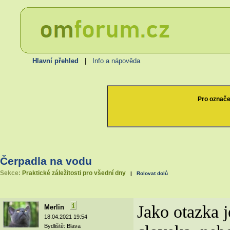
Hlavní přehled
|
Info a nápověda
Pro označe
Čerpadla na vodu
Sekce:
Praktické záležitosti pro všední dny
|
Rolovat dolů
Jako otazka j
Merlin
18.04.2021 19:54
Bydliště: Blava