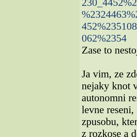
230_4452%2
%2324463%
452%23510
062%2354
Zase to nestoj
Ja vim, ze zd
nejaky knot 
autonomni re
levne reseni
zpusobu, kte
z rozkose a d