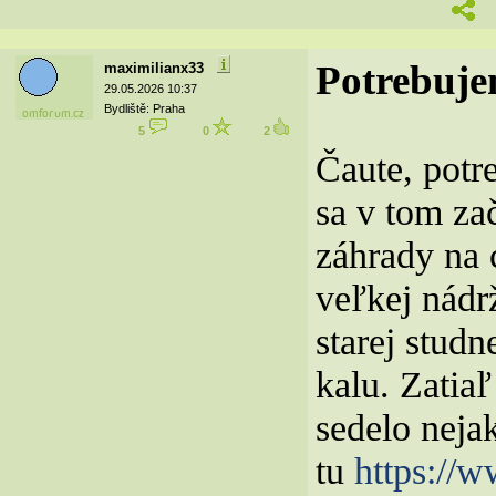
Potrebuje
maximilianx33
29.05.2026 10:37
Bydliště: Praha
5
0
2
Čaute, potr
sa v tom za
záhrady na 
veľkej nádr
starej studn
kalu. Zatiaľ
sedelo neja
tu
https://