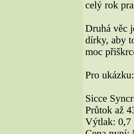
celý rok pra
Druhá věc j
dírky, aby 
moc přiškrc
Pro ukázku:
Sicce Sync
Průtok až 43
Výtlak: 0,7
Cena nyní: