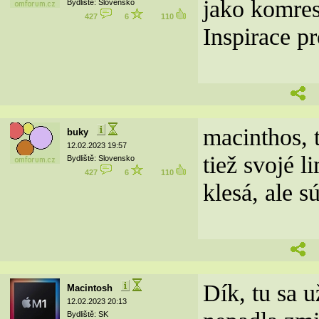
jako komres
Bydliště: Slovensko
427
6
110
Inspirace pro
macinthos, t
buky
12.02.2023 19:57
tiež svojé l
Bydliště: Slovensko
427
6
110
klesá, ale s
Dík, tu sa 
Macintosh
12.02.2023 20:13
Bydliště: SK