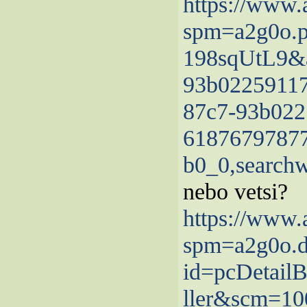
https://www.
spm=a2g0o.pr
198sqUtL9&a
93b02259117
87c7-93b022
61876797877
b0_0,search
nebo vetsi?
https://www.
spm=a2g0o.d
id=pcDetail
ller&scm=10