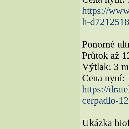
https://www
h-d7212518
Ponorné ult
Průtok až 1
Výtlak: 3 m
Cena nyní:
https://drat
cerpadlo-12-
Ukázka biofi