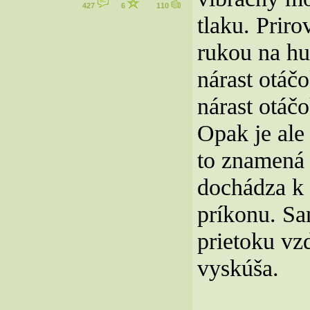
427
6
110
tlaku. Prir
rukou na hu
nárast otáč
nárast otáč
Opak je ale
to znamená 
dochádza k 
príkonu. Sa
prietoku vz
vyskúša.