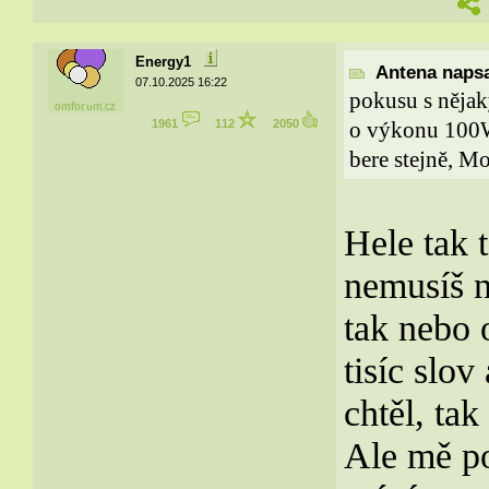
Energy1
Antena napsa
07.10.2025 16:22
pokusu s něja
1961
112
2050
o výkonu 100W.
bere stejně, Mo
Hele tak 
nemusíš n
tak nebo 
tisíc slov
chtěl, ta
Ale mě po