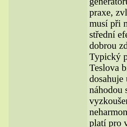
generátor
praxe, zv
musí při 
střední e
dobrou zd
Typický p
Teslova b
dosahuje 
náhodou s
vyzkoušen
neharmoni
platí pro 