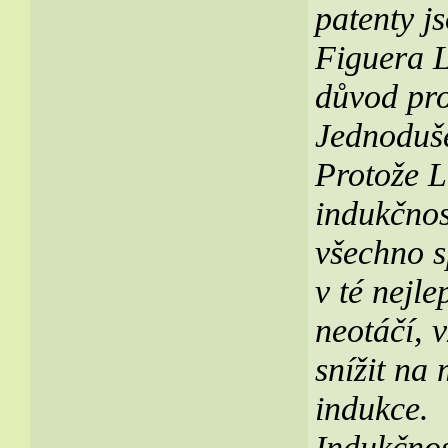
patenty j
Figuera L
důvod pro
Jednoduše
Protože L
indukčnos
všechno s
v té nejl
neotáčí, 
snížit na
indukce.
Indukčnos