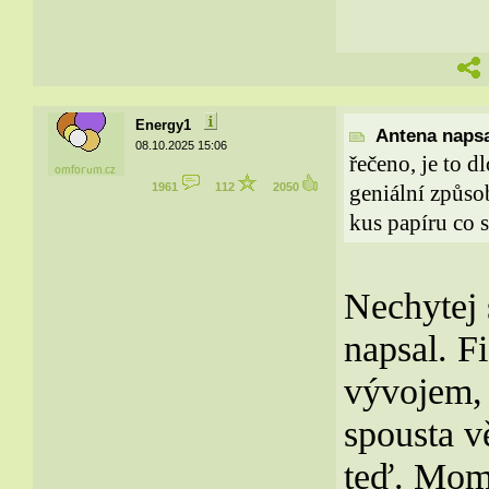
Energy1
Antena napsa
08.10.2025 15:06
řečeno, je to d
1961
112
2050
geniální způsob
kus papíru co se
Nechytej 
napsal. F
vývojem, 
spousta vě
teď. Mome