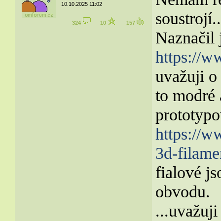
10.10.2025 11:02
soustrojí..
324
10
157
Naznačil 
https://
uvažuji o
to modré 
prototyp
https://w
3d-filame
fialové j
obvodu.
...uvažuj