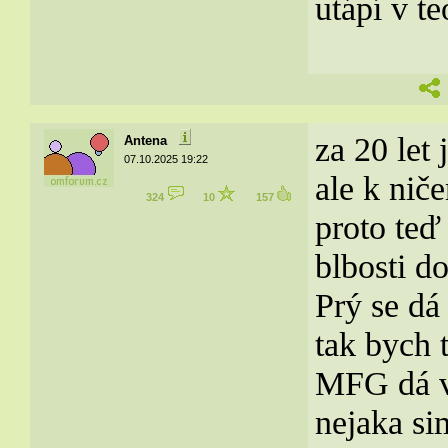
utápí v te
za 20 let 
Antena
07.10.2025 19:22
ale k nič
324
10
157
proto teď
blbosti d
Prý se dá
tak bych 
MFG dá ví
nejaka si