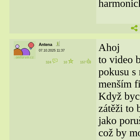
harmonick
Ahoj
Antena
07.10.2025 11:37
to video 
324
10
157
pokusu s
menším f
Když bych
zátěži to
jako poru
což by mo