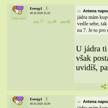
Energy1
Antena napsa
08.10.2025 21:10
jádra mám kupo
1961
112
2050
vedle sebe, tak
na 7. Je to pro 
U jádra t
však post
uvidíš, p
Energy1
Antena napsa
09.10.2025 10:29
jádra mám kupo