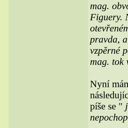
mag. obv
Figuery. 
otevřeném
pravda, a
vzpěrné p
mag. tok 
Nyní mám
následujíc
píše se "
j
nepochop