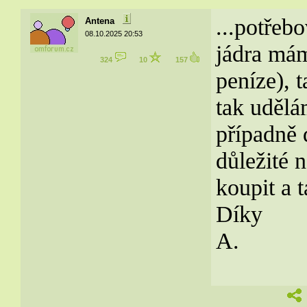
...potřeb
Antena
08.10.2025 20:53
jádra má
324
10
157
peníze), t
tak udělá
případně d
důležité 
koupit a t
Díky
A.