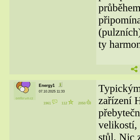
průběhem 
připomína
(pulzních)
ty harmon
Typickým 
Energy1
07.10.2025 11:33
zařízení 
1961
112
2050
přebyteč
velikostí,
stůl. Nic