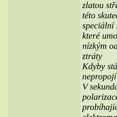
zlatou stř
této skute
speciální
které umo
nízkým od
ztráty
Kdyby stá
nepropojí 
V sekundá
polarizac
probíhají