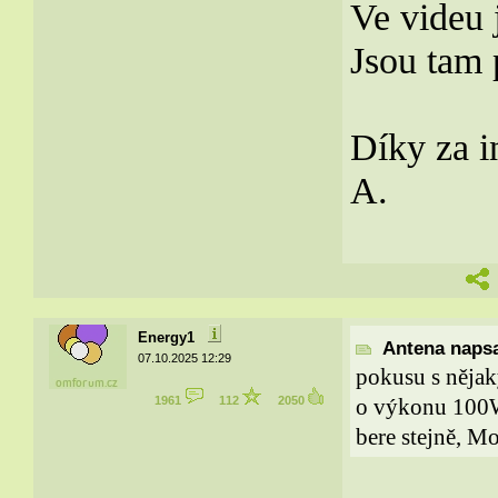
Ve videu 
Jsou tam 
Díky za in
A.
Energy1
Antena napsa
07.10.2025 12:29
pokusu s něja
1961
112
2050
o výkonu 100W.
bere stejně, Mo