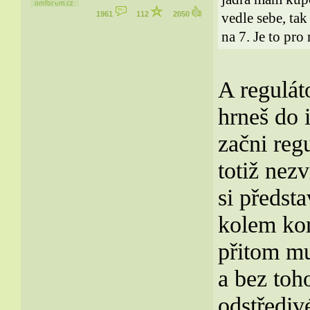
1961
112
2050
vedle sebe, tak
na 7. Je to pro 
A regulát
hrneš do 
začni reg
totiž nez
si předsta
kolem ko
přitom mu
a bez toh
odstřediv