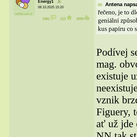
Energy1
Antena napsa
08.10.2025 15:20
řečeno, je to d
1961
112
2050
geniální způsob
kus papíru co se
Podívej s
mag. obvo
existuje 
neexistuj
vznik brz
Figuery, 
ať už jde
NN tak s