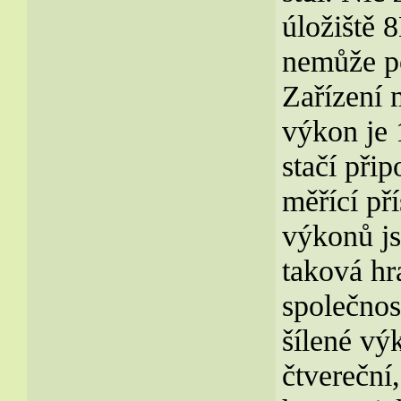
úložiště 
nemůže p
Zařízení 
výkon je 
stačí přip
měřící př
výkonů j
taková hra
společnos
šílené vý
čtvereční