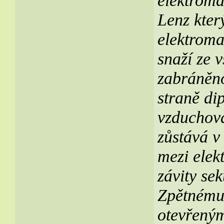
elektromag
Lenz kter
elektroma
snaží ze v
zabráněno
straně dip
vzduchová
zůstává v
mezi elek
závity se
Zpětnému 
otevřeným