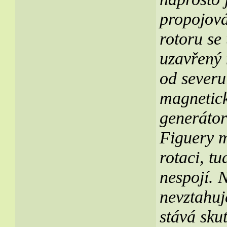
propojová
rotoru se 
uzavřený 
od severu
magnetick
generátor
Figuery m
rotaci, t
nespojí. 
nevztahuj
stává sku