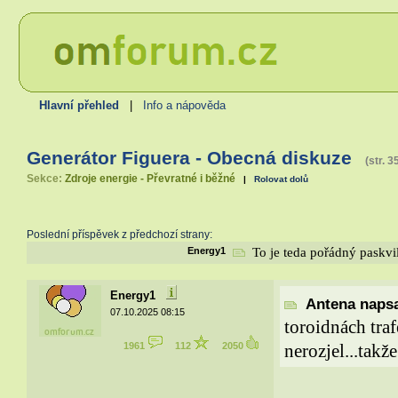
Hlavní přehled
|
Info a nápověda
Generátor Figuera - Obecná diskuze
(str. 35
Sekce:
Zdroje energie - Převratné i běžné
|
Rolovat dolů
Poslední příspěvek z předchozí strany:
Energy1
To je teda pořádný paskvil
Energy1
Antena napsa
07.10.2025 08:15
toroidnách traf
1961
112
2050
nerozjel...takže