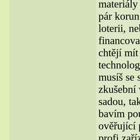
materiály
pár korun
loterii, n
financova
chtějí mít
technolog
musíš se 
zkušební 
sadou, ta
bavím po
ověřující
profi zaří