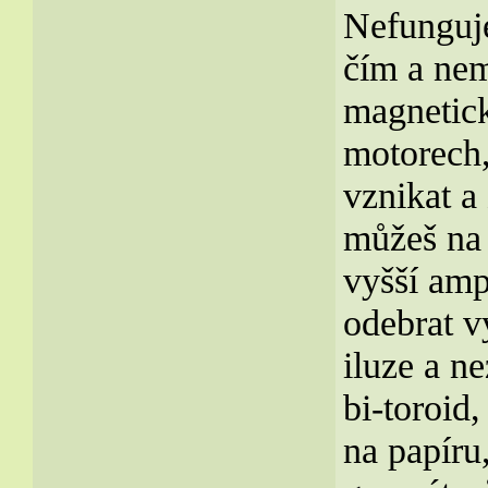
Nefunguje
čím a nem
magnetick
motorech,
vznikat a
můžeš na 
vyšší amp
odebrat v
iluze a n
bi-toroid
na papíru