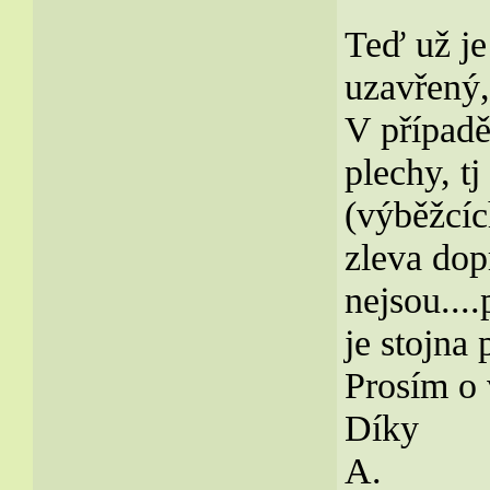
Teď už je
uzavřený,
V případě
plechy, t
(výběžcíc
zleva dop
nejsou...
je stojna
Prosím o 
Díky
A.