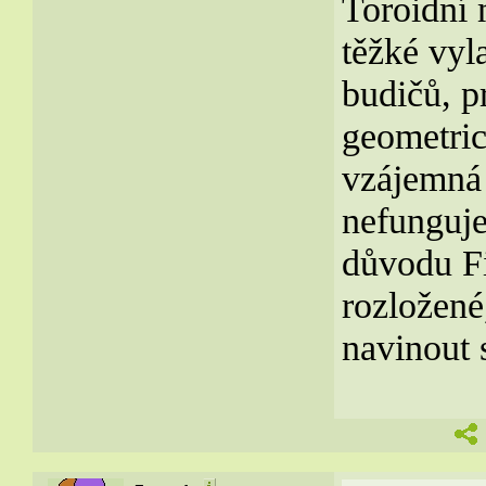
Toroidní 
těžké vyl
budičů, p
geometric
vzájemná 
nefunguje
důvodu Fi
rozložené
navinout 