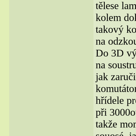
tělese la
kolem dok
takový ko
na odzkou
Do 3D výt
na soustr
jak zaruč
komutátor
hřídele p
při 3000o
takže mom
souosé. ja