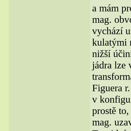
a mám pro
mag. obvo
vychází u
kulatými 
nižší účin
jádra lze
transform
Figuera r
v konfigu
prostě to,
mag. uzav