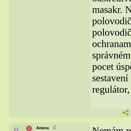
masakr. N
polovodič
polovodi
ochranam
správném 
pocet úspě
sestavení
regulátor,
Nemám re
Antena