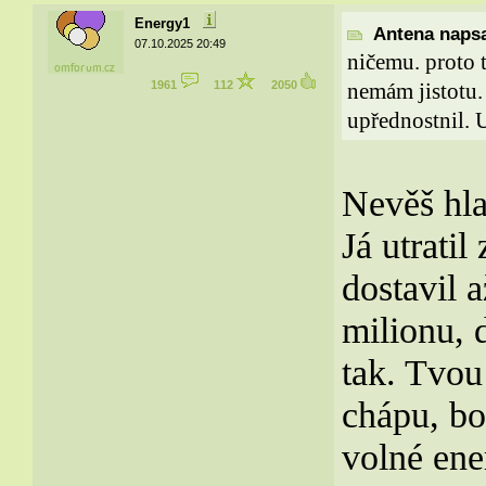
Energy1
Antena napsa
07.10.2025 20:49
ničemu. proto 
1961
112
2050
nemám jistotu.
upřednostnil. U
Nevěš hl
Já utratil
dostavil 
milionu, d
tak. Tvou
chápu, boh
volné ene