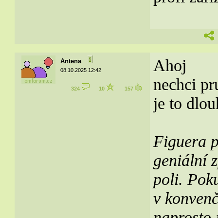
Ahoj
Antena
08.10.2025 12:42
nechci pr
324
10
157
je to dlou
Figuera p
geniální 
poli. Pok
v konvenč
naprosto 