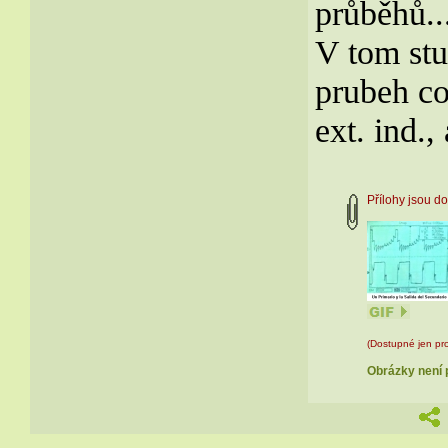
průběhů..
V tom stu
prubeh co
ext. ind.,
Přílohy jsou 
(Dostupné jen pro
Obrázky není p