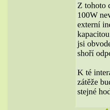
Z tohoto
100W nev
externí i
kapacitou
jsi obvod
shoří odp
K té inter
zátěže bu
stejné hod