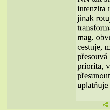
intenzita
jinak rot
transform
mag. obvo
cestuje, 
přesouvá 
priorita, 
přesunout
uplatňuje 