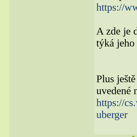
https://
A zde je 
týká jeho
Plus ješt
uvedené 
https://c
uberger