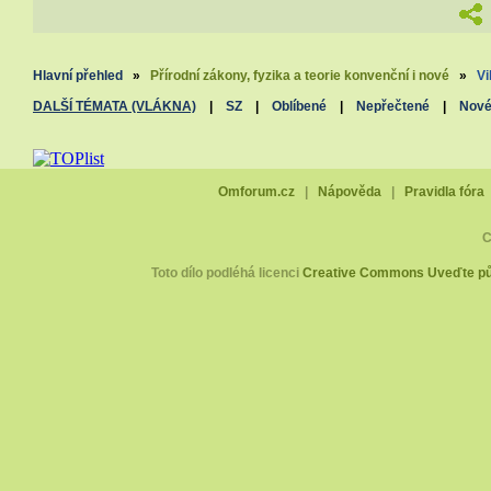
Hlavní přehled
»
Přírodní zákony, fyzika a teorie konvenční i nové
»
Vi
DALŠÍ TÉMATA (VLÁKNA)
|
SZ
|
Oblíbené
|
Nepřečtené
|
Nov
Omforum.cz
|
Nápověda
|
Pravidla fóra
C
Toto dílo podléhá licenci
Creative Commons Uveďte pův