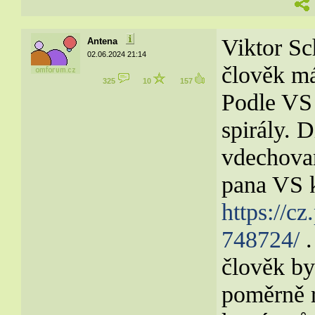
Viktor Sc
Antena
02.06.2024 21:14
člověk má
325
10
157
Podle VS
spirály. 
vdechovan
pana VS 
https://c
748724/
.
člověk by
poměrně r