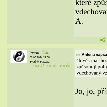
které způ
vdechovan
A.
Pafixa
Antena napsal
02.06.2024 21:38
člověk má choá
Bydliště: Masada
způsobují pohy
2464
138
2268
vdechovaný vzd
Jo, jo, př