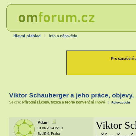
Hlavní přehled
|
Info a nápověda
Pro označení p
Viktor Schauberger a jeho práce, objevy,
Sekce:
Přírodní zákony, fyzika a teorie konvenční i nové
|
Rolovat dolů
Viktor Sc
Adam
01.06.2024 22:51
Bydliště: Praha