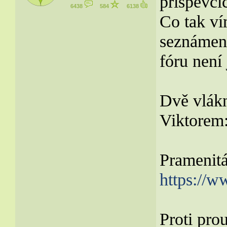
příspěvcí
6438
584
6138
Co tak ví
seznámen 
fóru není
Dvě vlákn
Viktorem
Pramenit
https://
Proti pro