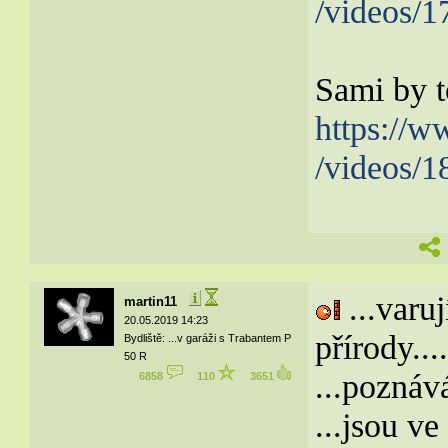
/videos/
Sami by to
https://
/videos/
...varu
martin11
20.05.2019 14:23
přírody...
Bydliště: ...v garáži s Trabantem P
50 R
...poznává
6858
110
3651
...jsou v