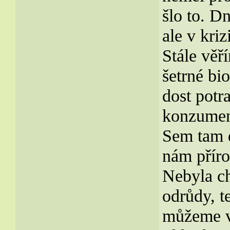
šlo to. D
ale v kriz
Stále věř
šetrné bi
dost potr
konzumen
Sem tam d
nám příro
Nebyla ch
odrůdy, t
můžeme vy