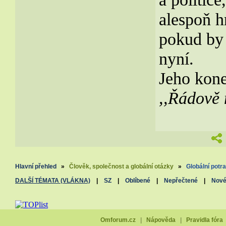
alespoň h
pokud by 
nyní.
Jeho kone
,,Řádově n
Hlavní přehled
»
Člověk, společnost a globální otázky
»
Globální potr
DALŠÍ TÉMATA (VLÁKNA)
|
SZ
|
Oblíbené
|
Nepřečtené
|
Nov
Omforum.cz
|
Nápověda
|
Pravidla fóra