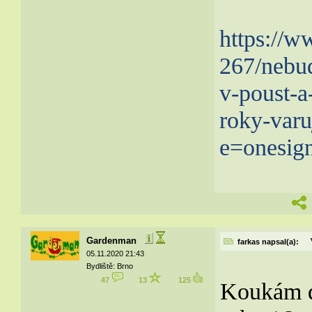
https://w
267/nebu
v-poust-a
roky-var
e=onesig
Gardenman
farkas napsal(a):
05.11.2020 21:43
Bydliště: Brno
47
13
125
Koukám do