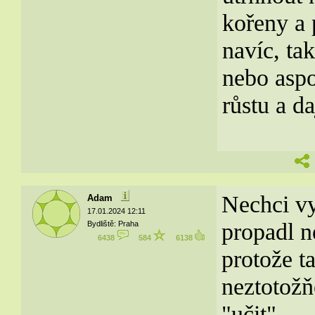
kořeny a 
navíc, ta
nebo aspo
růstu a da
Nechci vy
Adam
17.01.2024 12:11
propadl n
Bydliště: Praha
6438
584
6138
protože t
neztotožň
"učit"