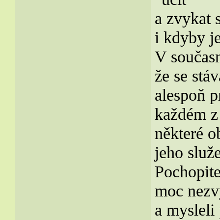
a zvykat 
i kdyby je
V současn
že se stá
alespoň p
každém z 
některé o
jeho služ
Pochopite
moc nezv
a mysleli