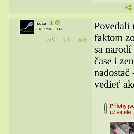
Povedali 
čučo
14.07.2016 13:47
faktom zo
306
3
45
sa narodí
čase i ze
nadostač 
vedieť ak
Přílohy j
uživate