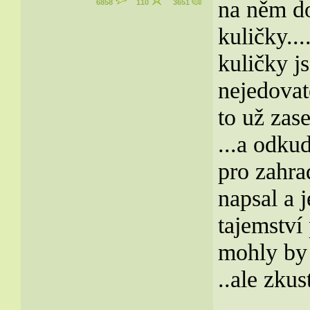
na něm do
6858
110
3651
kuličky..
kuličky j
nejedovat
to už zase
...a odkud
pro zahra
napsal a j
tajemství 
mohly by
..ale zkus