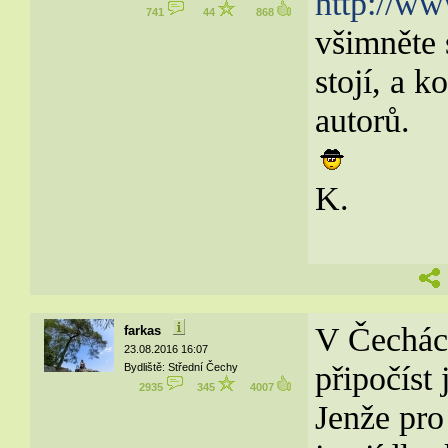
http://w
741
44
868
všimněte 
stojí, a k
autorů.
K.
V Čechác
farkas
23.08.2016 16:07
připočíst
Bydliště: Střední Čechy
2935
345
4007
Jenže pro 