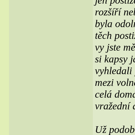
jen postiž
rozšíří ne
byla odol
těch post
vy jste mě
si kapsy 
vyhledali
mezi volně
celá domá
vražední d
Už podob