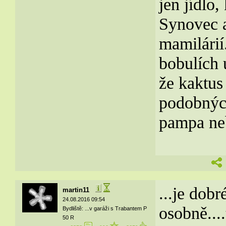
jen jídlo,
Synovec a
mamilárií
bobulích 
že kaktus 
podobných
pampa ne
...je dobr
martin11
24.08.2016 09:54
osobně....
Bydliště: ...v garáži s Trabantem P
50 R