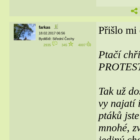
Přišlo mi
farkas
18.02.2017 06:56
Bydliště: Střední Čechy
2935
345
4007
Ptačí chř
PROTEST (
Tak už do
vy najatí
ptáků jste
mnohé, zv
jediný ch