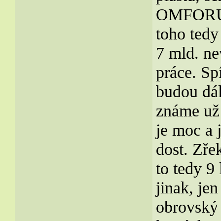
OMFORU t
toho tedy
7 mld. ne
práce. Sp
budou dále
známe už
je moc a 
dost. Zře
to tedy 9
jinak, je
obrovský 