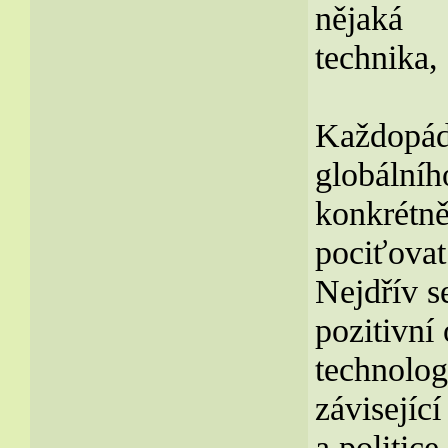
nějaká
technika,
Každopádn
globálníh
konkrétně
pociťovat
Nejdřív s
pozitivní
technologi
závisejíc
a politic