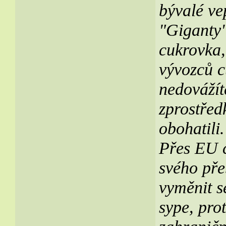
bývalé ve
"Giganty"
cukrovka,
vývozců c
nedovážíte
zprostřed
obohatili
Přes EU c
svého pře
vyměnit s
sype, pro