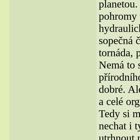
planetou.
pohromy t
hydraulic
sopečná č
tornáda, p
Nemá to s
přírodníh
dobré. Al
a celé or
Tedy si my
nechat i 
utrhnout n