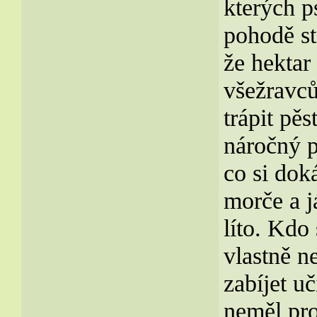
kterých p
pohodě st
že hektar
všežravců
trápit pě
náročný p
co si dok
morče a j
líto. Kdo
vlastně ne
zabíjet u
neměl pro