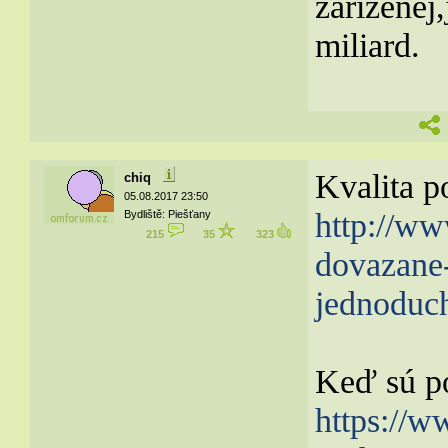
zarizenej
miliard.
Kvalita p
chiq
05.08.2017 23:50
http://ww
Bydliště: Piešťany
215
35
323
dovazane-
jednoduc
Keď sú po
https://