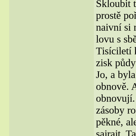
Skloubit 
prostě po
naivní si
lovu s sb
Tisíciletí
zisk půdy
Jo, a byl
obnově. A
obnovují.
zásoby ro
pěkné, al
sajrajt. 