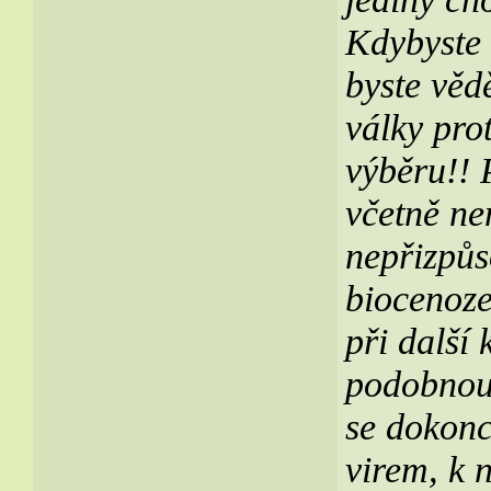
Kdybyste 
byste vědě
války pr
výběru!! 
včetně ne
nepřizpůs
biocenoze
při další
podobnou 
se dokonce
virem, k 