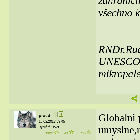
zahranič
všechno k
RNDr.Rudo
UNESCO v
mikropale
Globalni 
proud
18.02.2017 09:05
umyslne,n
Bydliště: svet
1922
43
795