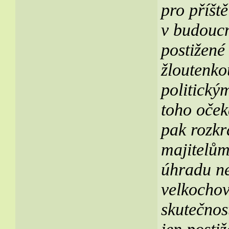
pro příšt
v budoucn
postižené
žloutenkou
politický
toho oček
pak rozkr
majitelům
úhradu ne
velkochov
skutečnos