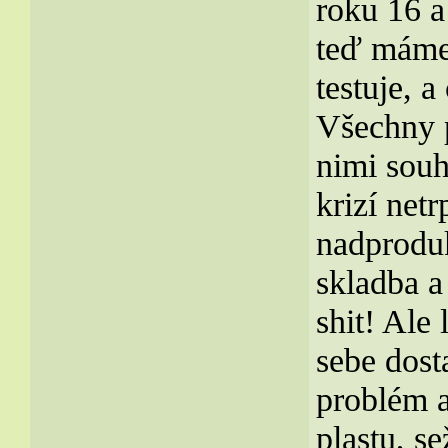
roku 16 a 
teď máme
testuje, 
Všechny p
nimi souh
krizí netr
nadproduk
skladba a
shit! Ale
sebe dost
problém a
plastu, s