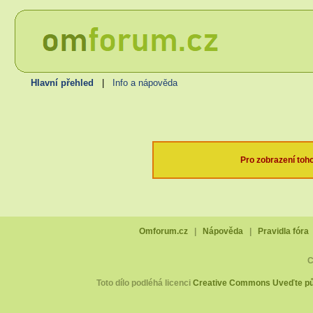
Hlavní přehled
|
Info a nápověda
Pro zobrazení toh
Omforum.cz
|
Nápověda
|
Pravidla fóra
C
Toto dílo podléhá licenci
Creative Commons Uveďte pův