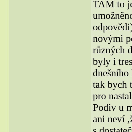
TAM to je
umožněno 
odpovědi)
novými p
různých 
byly i t
dnešního
tak bych t
pro nasta
Podiv u 
ani neví 
s dostat