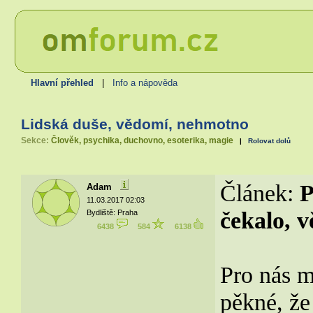
Hlavní přehled
|
Info a nápověda
Lidská duše, vědomí, nehmotno
Sekce:
Člověk, psychika, duchovno, esoterika, magie
|
Rolovat dolů
Článek:
P
Adam
11.03.2017 02:03
čekalo, v
Bydliště: Praha
6438
584
6138
Pro nás m
pěkné, že