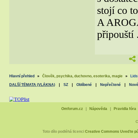
stojí co
A AROGAN
připouští 
Hlavní přehled
»
Člověk, psychika, duchovno, esoterika, magie
»
Lids
DALŠÍ TÉMATA (VLÁKNA)
|
SZ
|
Oblíbené
|
Nepřečtené
|
Nov
Omforum.cz
|
Nápověda
|
Pravidla fóra
C
Toto dílo podléhá licenci
Creative Commons Uveďte pův