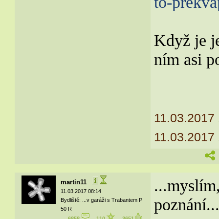
to-prekva
Když je j
ním asi p
11.03.2017
11.03.2017
...myslím
martin11
11.03.2017 08:14
poznání..
Bydliště: ...v garáži s Trabantem P
50 R
6858
110
3651