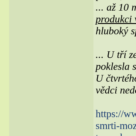
... až 10
produkci 
hluboký s
... U tří 
poklesla 
U čtvrtéh
vědci nedo
https://w
smrti-moz