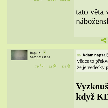
tato věta
nábožens
impuls
Adam napsal(
24.03.2019 11:18
vědce to překva
že je vědecky p
764
12
339
Vyzkouše
když K