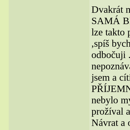
Dvakrát m
SAMÁ B
lze takto 
,spíš byc
odbočuji 
nepoznáva
jsem a cít
PŘÍJEMNÉ
nebylo mý
prožíval 
Návrat a 