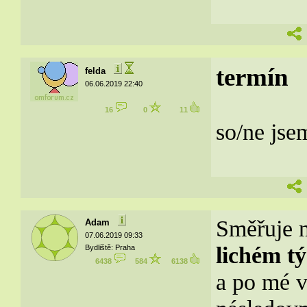
termín
felda
06.06.2019 22:40
16
0
11
so/ne jse
Směřuje 
Adam
07.06.2019 09:33
lichém t
Bydliště: Praha
6438
584
6138
a po mé v