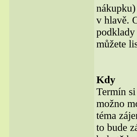
nákupku) 
v hlavě. 
podklady 
můžete li
Kdy
Termín s
možno mohl
téma záje
to bude z