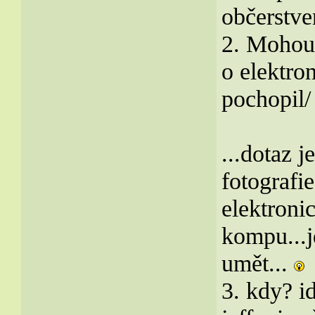
občerstve
2. Mohou p
o elektro
pochopil/
...dotaz 
fotografi
elektronic
kompu...jd
umět...
3. kdy? i