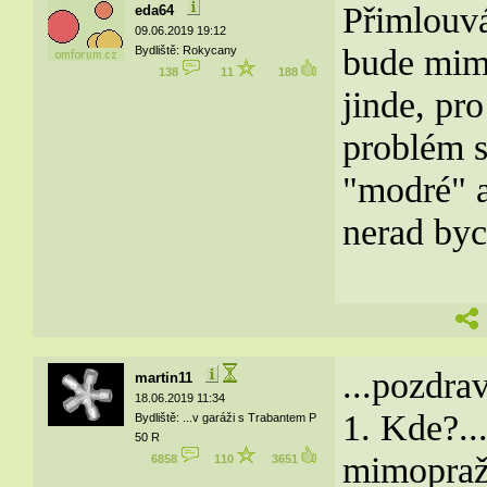
Přimlouvá
eda64
09.06.2019 19:12
bude mim
Bydliště: Rokycany
138
11
188
jinde, pr
problém s
"modré" a
nerad byc
...pozdra
martin11
18.06.2019 11:34
1. Kde?...
Bydliště: ...v garáži s Trabantem P
50 R
mimopraž
6858
110
3651