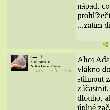
nápad, co
prohlížeči
...zatím 
Ahoj Adam
Ilem
23.07.2019 09:06
vlákno do
Bydliště: Hradec Králové
451
67
525
stihnout z
zúčastnit
dlouho, a
úplné zač