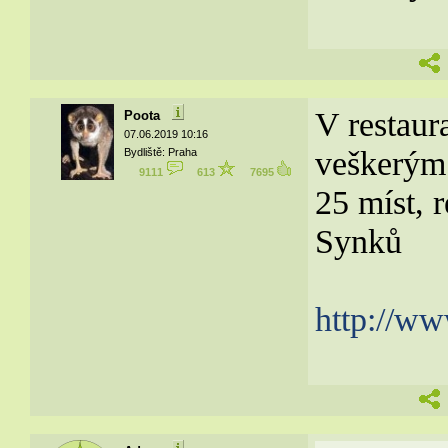
V restaur
Poota
07.06.2019 10:16
veškerým
Bydliště: Praha
9111
613
7695
25 míst, 
Synků
http://ww