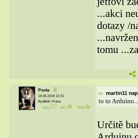
jeffovi za
...akci ne
dotazy /na
...navrže
tomu ...z
Poota
martin11 naps
18.06.2019 12:31
to to Arduino..
Bydliště: Praha
9111
613
7695
Určitě b
Arduinu c