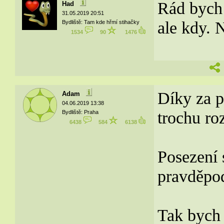
Rád bych 
Had
31.05.2019 20:51
ale kdy.
Bydliště: Tam kde hřmí stihačky
1534
90
1476
Díky za p
Adam
04.06.2019 13:38
trochu ro
Bydliště: Praha
6438
584
6138
Posezení
pravděpo
Tak bych a