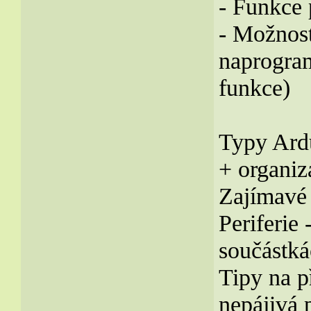
- Funkce 
- Možnost
naprogram
funkce)
Typy Ardu
+ organi
Zajímavé 
Periferie
součástká
Tipy na p
nepájivá 