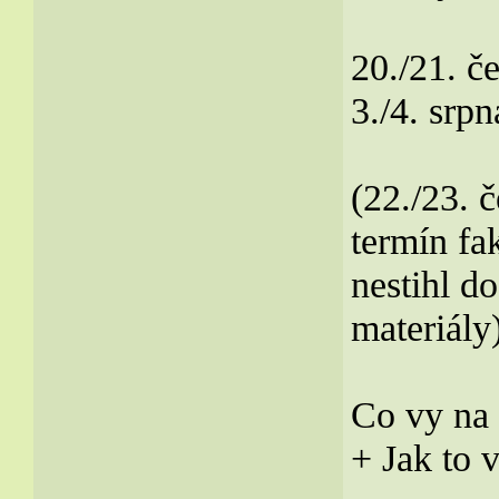
20./21. č
3./4. srpn
(22./23. 
termín fa
nestihl d
materiály
Co vy na 
+ Jak to v