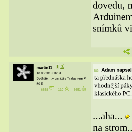
dovedu, n
Arduinem
snímků v
martin11
Adam napsal(
18.06.2019 16:31
ta přednáška h
Bydliště: ...v garáži s Trabantem P
50 R
vhodnější páky
6858
110
3651
klasického PC.
...aha...
na strom.