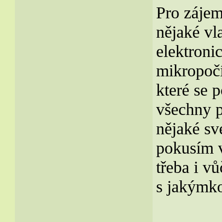
Pro zájemc
nějaké vl
elektroni
mikropočí
které se 
všechny p
nějaké sv
pokusím v
třeba i v
s jakýmk