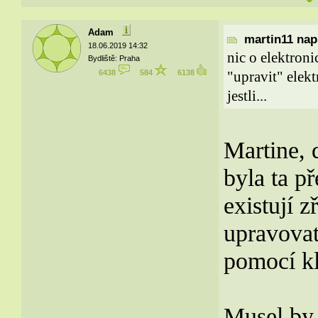
Adam
martin11 naps
18.06.2019 14:32
nic o elektroni
Bydliště: Praha
6438
584
6138
"upravit" elekt
jestli...
Martine, 
byla ta p
existují 
upravovat/
pomocí k
Musel by 