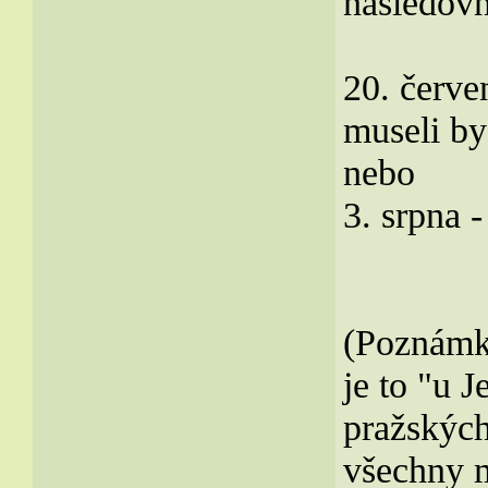
následovn
20. červen
museli by
nebo
3. srpna -
(Poznámka
je to "u J
pražskýc
všechny m