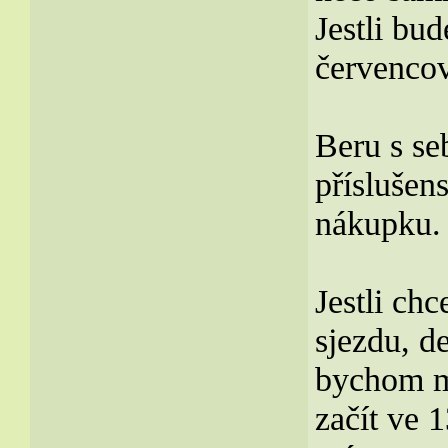
Jestli bud
červenco
Beru s se
příslušen
nákupku.
Jestli ch
sjezdu, d
bychom m
začít ve 