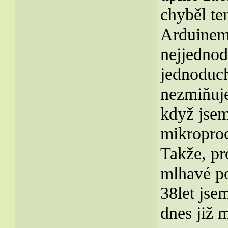
chyběl ten
Arduinem 
nejjednod
jednoduch
nezmiňuje
když jsem
mikroproc
Takže, pr
mlhavé p
38let jse
dnes již 