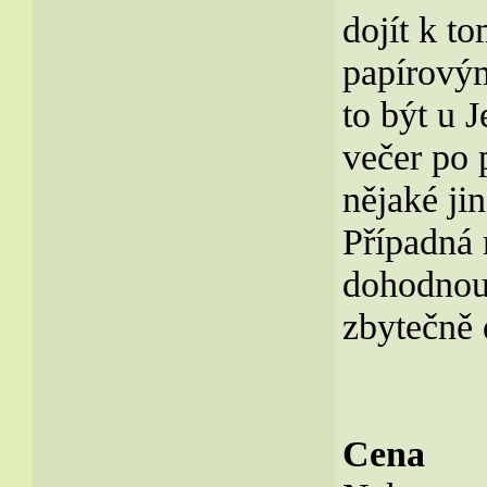
dojít k to
papírovým
to být u 
večer po 
nějaké ji
Případná 
dohodnout
zbytečně 
Cena