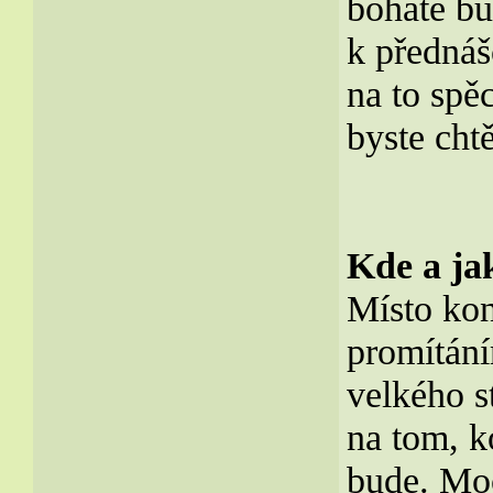
bohatě bu
k přednáš
na to spě
byste cht
Kde a j
Místo kon
promítání
velkého s
na tom, k
bude. Moc