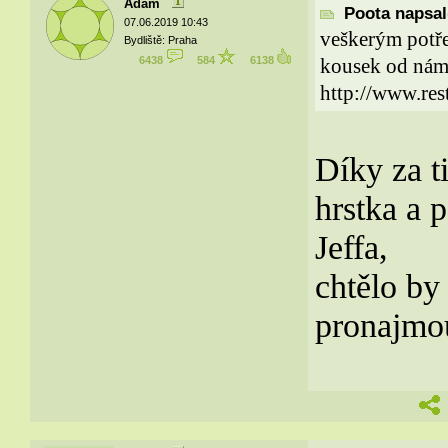
Adam
Poota napsal(
07.06.2019 10:43
veškerým potře
Bydliště: Praha
6438
584
6138
kousek od námě
http://www.res
Díky za t
hrstka a 
Jeffa,
chtělo by
pronajmou