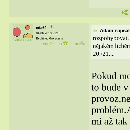
eda64
Adam napsal(
04.06.2019 21:16
rozpohybovat.
Bydliště: Rokycany
138
11
188
nějakém lichém
20./21....
Pokud mo
to bude v
provoz,ne
problém.A
mi až tak