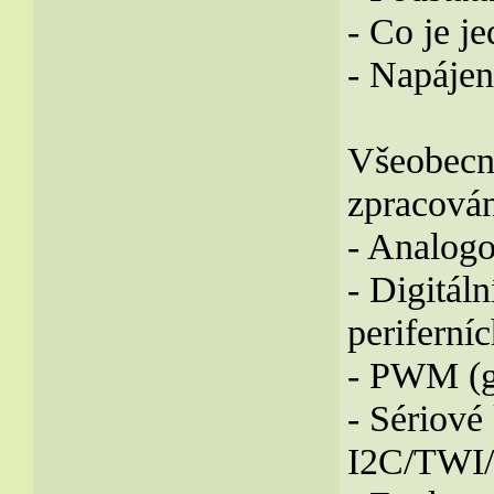
- Co je j
- Napájen
Všeobecné
zpracován
- Analogo
- Digitáln
periferní
- PWM (ge
- Sériov
I2C/TWI/