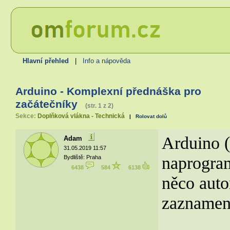
Hlavní přehled
|
Info a nápověda
Arduino - Komplexní přednáška pro
začátečníky
(str. 1 z 2)
Sekce:
Doplňková vlákna - Technická
|
Rolovat dolů
Arduino (
Adam
31.05.2019 11:57
naprogram
Bydliště: Praha
6438
584
6138
něco auto
zaznamená