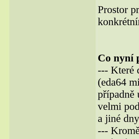
Prostor p
konkrétní
Co nyní 
--- Které
(eda64 mi
případně 
velmi pod
a jiné dn
--- Kromě