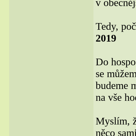
v obecně
Tedy, poč
2019
Do hospod
se můžeme
budeme m
na vše hod
Myslím, ž
něco sami