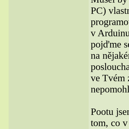
PC) vlastn
programo
v Arduinu
pojďme se
na nějaké
poslouchal
ve Tvém 
nepomohl
Pootu jse
tom, co v