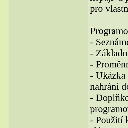
pro vlastn
Programo
- Seznám
- Základn
- Proměnn
- Ukázka
nahrání d
- Doplňko
programov
- Použití