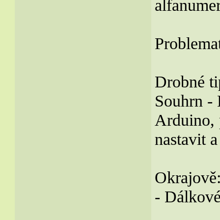
alfanume
Problema
Drobné ti
Souhrn - 
Arduino, 
nastavit 
Okrajově
- Dálkové