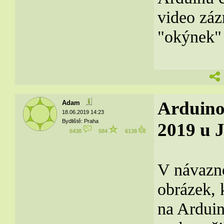
video záz
"okýnek
Arduino
Adam
18.06.2019 14:23
Bydliště: Praha
2019 u J
6438
584
6138
V návazno
obrázek, 
na Ardui