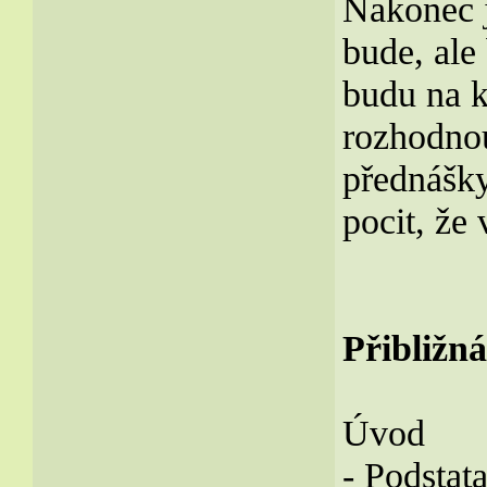
Nakonec j
bude, ale
budu na k
rozhodnou
přednášky
pocit, že
Přibližn
Úvod
- Podstata