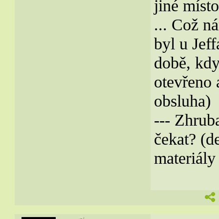
jiné míst
... Což n
byl u Jef
době, kd
otevřeno 
obsluha)
--- Zhrub
čekat? (d
materiály 