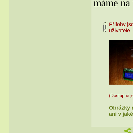
máme na vš
Přílohy j
uživate
(Dostupné je
Obrázky n
ani v jak