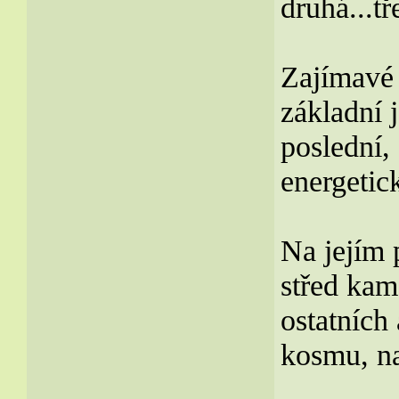
druhá...t
Zajímavé j
základní 
poslední,
energetick
Na jejím 
střed kam
ostatních 
kosmu, n