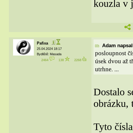
kouzla v 
Pafixa
Adam napsal(
25.04.2024 18:17
posloupnost čís
Bydliště: Masada
úsek dvou až tř
2464
138
2268
utrhne. ...
Dostalo s
obrázku, t
Tyto čísl