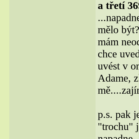
a třetí 3
...napadn
mělo být?
mám neodb
chce uved
uvést v o
Adame, zk
mě....zají
p.s. pak 
"trochu" j
napadne..