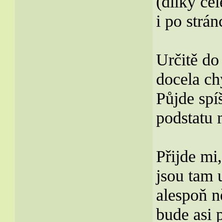
(dílky cel
i po strán
Určitě do 
docela ch
Půjde spí
podstatu 
Přijde mi
jsou tam 
alespoň n
bude asi 