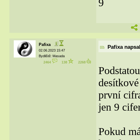
9
Pafixa
Pafixa napsal
02.06.2023 15:47
Bydliště: Masada
2464
138
2268
Podstatou
desítkové 
první cif
jen 9 cife
Pokud má 