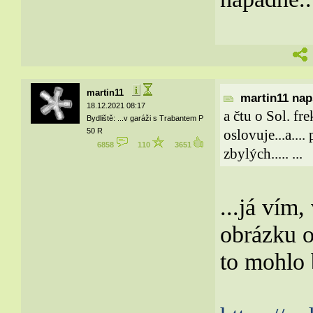
martin11
martin11 naps
18.12.2021 08:17
a čtu o Sol. fr
Bydliště: ...v garáži s Trabantem P
50 R
oslovuje...a...
6858
110
3651
zbylých..... ...
...já vím,
obrázku o
to mohlo 