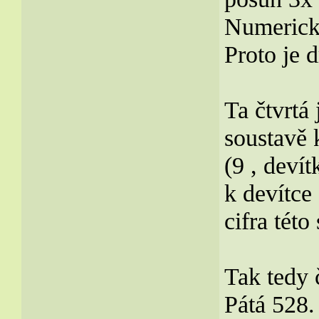
Numericky
Proto je 
Ta čtvrtá
soustavě 
(9 , devít
k devítce 
cifra této
Tak tedy 
Pátá 528.