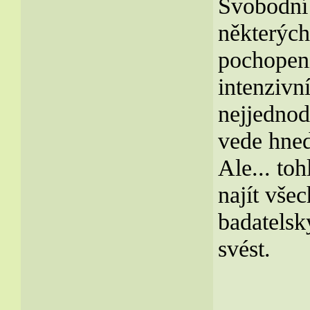
Svobodní 
některých
pochopení
intenzivní
nejjedno
vede hned
Ale... to
najít vše
badatelsk
svést.