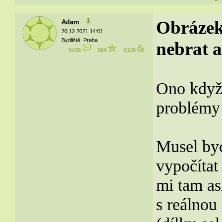
Obrázek
Adam
20.12.2021 14:01
Bydliště: Praha
nebrat a
6438
584
6138
Ono když
problémy 
Musel bych
vypočítat
mi tam as
s reálnou