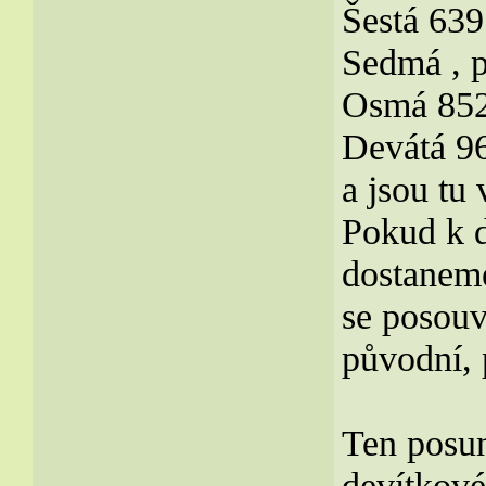
Šestá 639
Sedmá , p
Osmá 85
Devátá 9
a jsou tu
Pokud k d
dostaneme
se posouv
původní, 
Ten posun
devítkové