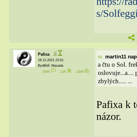
https://r
s/Solfegg
Pafixa
martin11 naps
18.12.2021 23:01
a čtu o Sol. fr
Bydliště: Masada
oslovuje...a...
2464
138
2268
zbylých..... ...
Pafixa k 
názor.