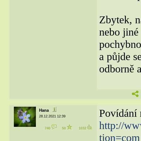
Zbytek, n
nebo jiné
pochybno
a půjde s
odborně a 
Povídání 
Hana
28.12.2021 12:39
http://ww
740
50
1032
tion=com