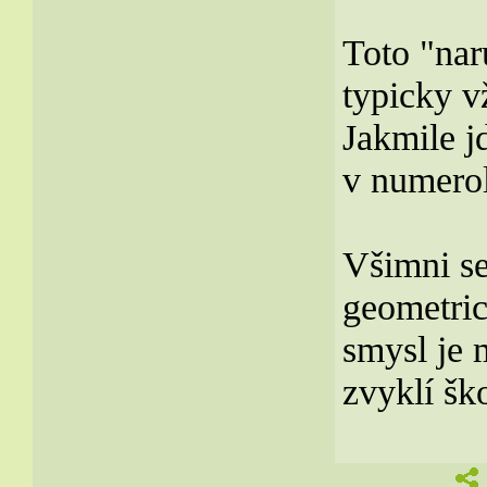
Toto "nar
typicky vž
Jakmile j
v numerol
Všimni se
geometric
smysl je 
zvyklí šk