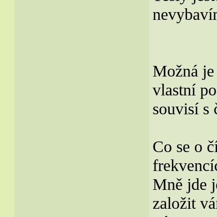
nevybaví
Možná je 
vlastní p
souvisí s 
Co se o čí
frekvencí
Mně jde j
založit v