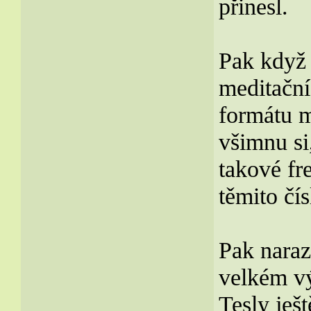
přinesl.
Pak když
meditační
formátu m
všimnu si
takové fr
těmito čís
Pak naraz
velkém vý
Tesly ješ