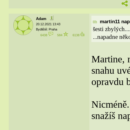
Adam
martin11 naps
20.12.2021 13:43
šesti zbylých..
Bydliště: Praha
6438
584
6138
...napadne něko
Martine, 
snahu uvé
opravdu b
Nicméně..
snažíš na