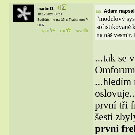
martin11
Adam napsal(
18.12.2021 08:11
"modelový syst
Bydliště: ...v garáži s Trabantem P
50 R
sofistikovaně k
6858
110
3651
na náš vesmír. 
...tak se
Omforum a
...hledím
oslovuje...
první tři
šesti zbyl
první fr