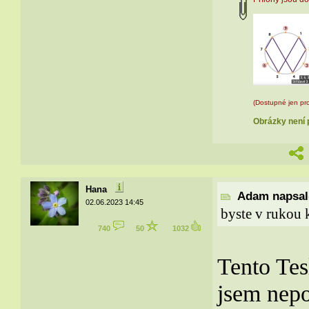
(Dostupné jen pro
Obrázky není p
Hana
Adam napsal(
02.06.2023 14:45
byste v rukou 
740
50
1032
Tento Tes
jsem nepo