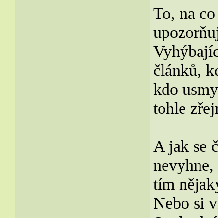
To, na co
upozorňuje
Vyhýbajíc
článků, k
kdo usmys
tohle zře
A jak se 
nevyhne, 
tím nějak
Nebo si 