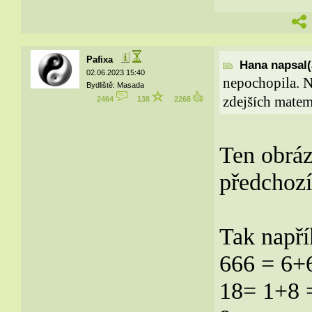
Pafixa
Hana napsal(
02.06.2023 15:40
nepochopila. N
Bydliště: Masada
zdejších matema
2464
138
2268
Ten obráz
předchoz
Tak napří
666 = 6+
18= 1+8 