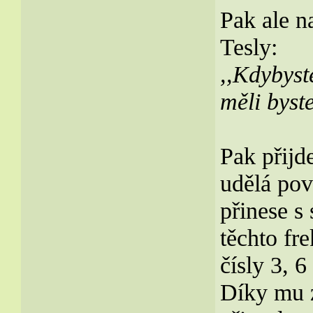
Pak ale n
Tesly:
,,Kdybyste
měli byst
Pak přijde
udělá pov
přinese s
těchto fr
čísly 3, 6
Díky mu z