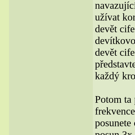
navazujíc
užívat ko
devět cif
devítkovo
devět cife
představt
každý kro
Potom ta 
frekvence
posunete 
posun 3x 