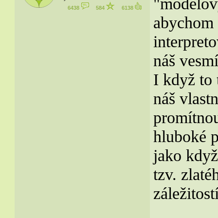
"modelový
6438
584
6138
abychom s
interpreto
náš vesmí
I když to
náš vlast
promítnou
hluboké p
jako když
tzv. zlat
záležitostí