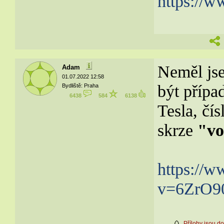
https://
Neměl jse
Adam
01.07.2022 12:58
být přípa
Bydliště: Praha
6438
584
6138
Tesla, čís
skrze
"vo
https://
v=6ZrO9
Přílohy jsou 