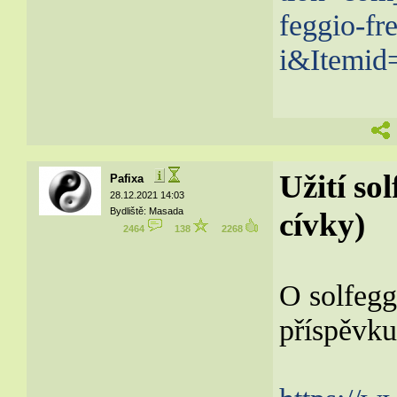
feggio-fr
i&Itemid
Užití so
Pafixa
28.12.2021 14:03
Bydliště: Masada
cívky)
2464
138
2268
O solfegg
příspěvku