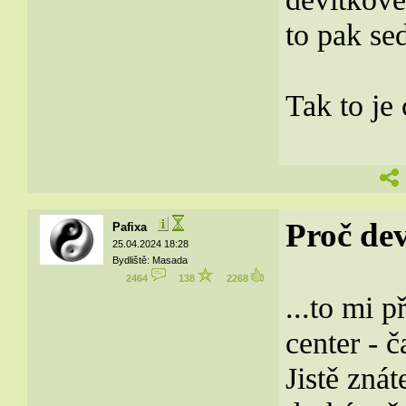
to pak sed
Tak to je
Proč de
Pafixa
25.04.2024 18:28
Bydliště: Masada
2464
138
2268
...to mi 
center - č
Jistě znát