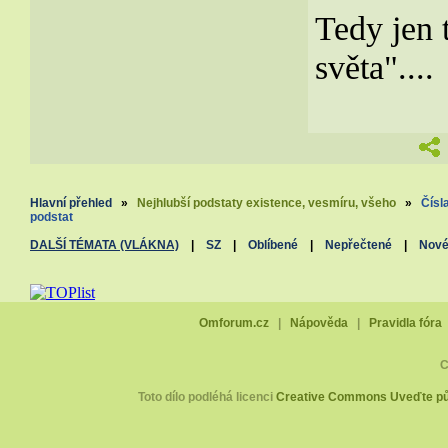
Tedy jen 
světa"....
Hlavní přehled
»
Nejhlubší podstaty existence, vesmíru, všeho
»
Čísl
podstat
DALŠÍ TÉMATA (VLÁKNA)
|
SZ
|
Oblíbené
|
Nepřečtené
|
Nov
Omforum.cz
|
Nápověda
|
Pravidla fóra
C
Toto dílo podléhá licenci
Creative Commons Uveďte pův