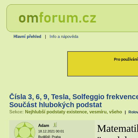
Hlavní přehled
|
Info a nápověda
Pro používání
Čísla 3, 6, 9, Tesla, Solfeggio frekvence
Součást hlubokých podstat
Sekce:
Nejhlubší podstaty existence, vesmíru, všeho
|
Rolov
Matematika
Adam
18.12.2021 00:01
Bydliště: Praha