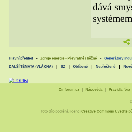
dává smys
systémem
Hlavní přehled
»
Zdroje energie - Převratné i běžné
»
Generátory indu
DALŠÍ TÉMATA (VLÁKNA)
|
SZ
|
Oblíbené
|
Nepřečtené
|
Nov
Omforum.cz
|
Nápověda
|
Pravidla fóra
C
Toto dílo podléhá licenci
Creative Commons Uveďte pův