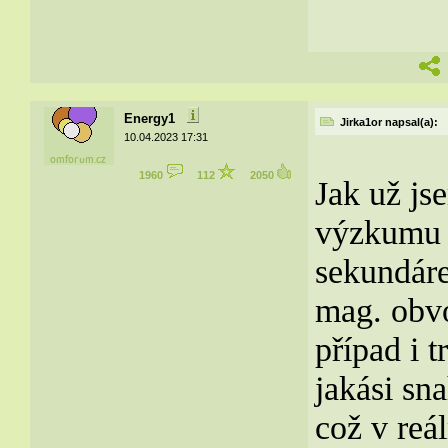
Energy1
Jirka1or napsal(a):
10.04.2023 17:31
1960
112
2050
Jak už js
výzkumu z
sekundáre
mag. obvo
případ i 
jakási sn
což v reál