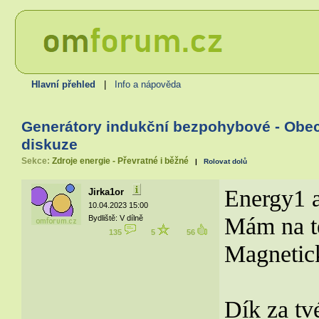
Hlavní přehled
|
Info a nápověda
Generátory indukční bezpohybové - Obe
diskuze
Sekce:
Zdroje energie - Převratné i běžné
|
Rolovat dolů
Energy1 a
Jirka1or
10.04.2023 15:00
Mám na te
Bydliště: V dílně
135
5
56
Magnetic
Dík za tv