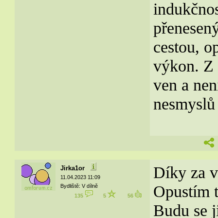
indukčnost
přenesený
cestou, o
výkon. Z 
ven a nen
nesmyslů s
Díky za v
Jirka1or
11.04.2023 11:09
Opustím t
Bydliště: V dílně
135
5
56
Budu se j