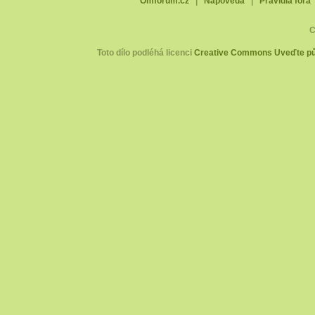
Omforum.cz
|
Nápověda
|
Pravidla fóra
C
Toto dílo podléhá licenci
Creative Commons Uveďte pův