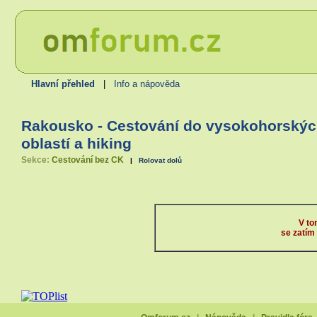
Hlavní přehled
|
Info a nápověda
Rakousko - Cestování do vysokohorský
oblastí a hiking
Sekce:
Cestování bez CK
|
Rolovat dolů
V to
se zatím