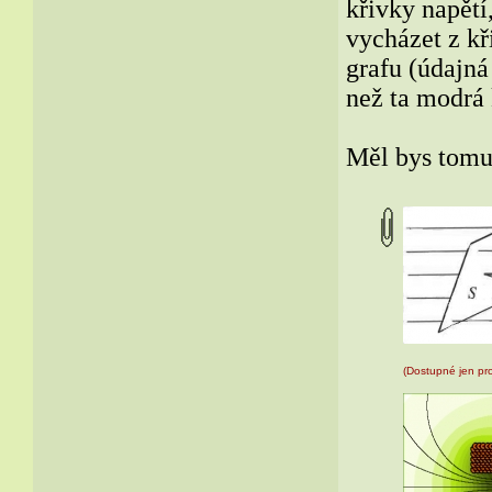
křivky napětí
vycházet z kř
grafu (údajná
než ta modrá
Měl bys tomu
(Dostupné jen pro