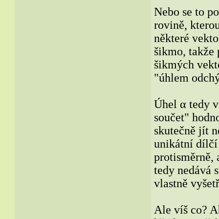
Nebo se to po
rovině, ktero
některé vekto
šikmo, takže 
šikmých vekt
"úhlem odchýl
Úhel α tedy v
součet" hodno
skutečně jít 
unikátní dílč
protisměrně, 
tedy nedává s
vlastně vyšet
Ale víš co? A