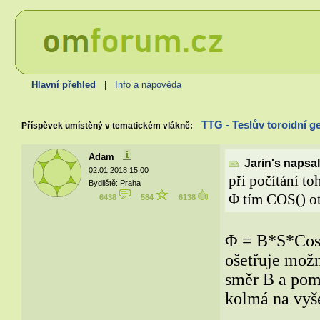
Hlavní přehled
|
Info a nápověda
TTG - Teslův toroidní ge
Příspěvek umístěný v tematickém vlákně:
Adam
Jarin's napsal
02.01.2018 15:00
při počítání t
Bydliště: Praha
Φ tím COS() oto
6438
584
6138
Φ = B*S*Cos(
ošetřuje mož
směr B a pomo
kolmá na vyše