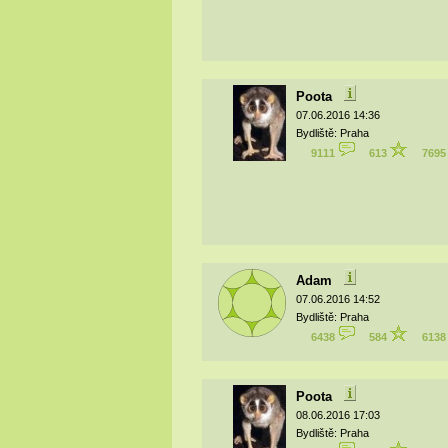
Poota
07.06.2016 14:36
Bydliště: Praha
9111
613
769
Adam
07.06.2016 14:52
Bydliště: Praha
6438
584
613
Poota
08.06.2016 17:03
Bydliště: Praha