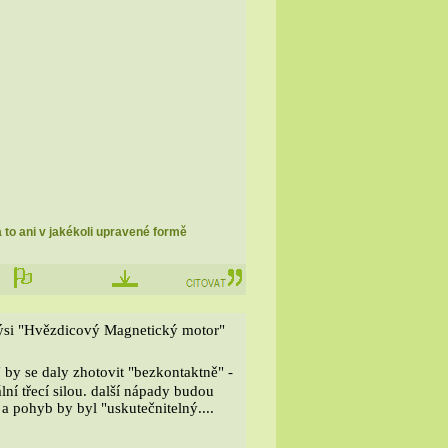
a to ani v jakékoli upravené formě
kýsi "Hvězdicový Magnetický motor"
" by se daly zhotovit "bezkontaktně" -
ní třecí silou. další nápady budou
 a pohyb by byl "uskutečnitelný....