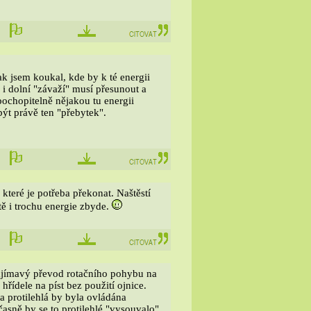
k jsem koukal, kde by k té energii
í i dolní "závaží" musí přesunout a
ochopitelně nějakou tu energii
být právě ten "přebytek".
teré je potřeba překonat. Naštěstí
tě i trochu energie zbyde.
zajímavý převod rotačního pohybu na
dele na píst bez použití ojnice.
a protilehlá by byla ovládána
časně by se to protilehlé "vysouvalo"