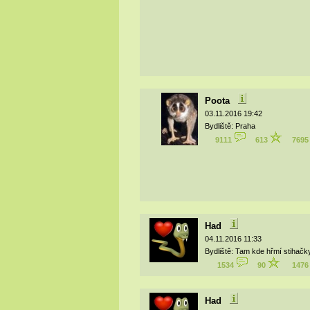
Poota
03.11.2016 19:42
Bydliště: Praha
9111
613
769
Had
04.11.2016 11:33
Bydliště: Tam kde hřmí stihačk
1534
90
147
Had