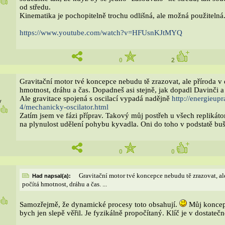
5
od středu.
Kinematika je pochopitelně trochu odlišná, ale možná použitelná
https://www.youtube.com/watch?v=HFUsnKJtM
YQ
0
2
Gravitační motor tvé koncepce nebudu tě zrazovat, ale příroda 
hmotnost, dráhu a čas. Dopadneš asi stejně, jak dopadl Davinči a
Ale gravitace spojená s oscilací vypadá nadějně
http://energieup
y
4/mechanicky-oscilator.html
6
Zatím jsem ve fázi příprav. Takový můj postřeh u všech replikátor
na plynulost udělení pohybu kyvadla. Oni do toho v podstatě buší.
0
0
Gravitační motor tvé koncepce nebudu tě zrazovat, a
Had napsal(a):
počítá hmotnost, dráhu a čas. ...
8
Samozřejmě, že dynamické procesy toto obsahují.
Můj koncept
bych jen slepě věřil. Je fyzikálně propočítaný. Klíč je v dostate