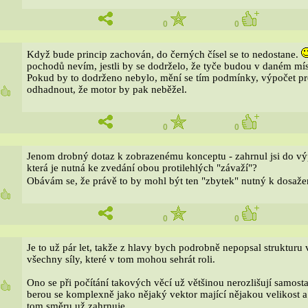
0
0
Když bude princip zachován, do černých čísel se to nedostane.
pochodů nevím, jestli by se dodrželo, že tyče budou v daném mís
Pokud by to dodrženo nebylo, mění se tím podmínky, výpočet pro t
odhadnout, že motor by pak neběžel.
8
0
0
Jenom drobný dotaz k zobrazenému konceptu - zahrnul jsi do výpo
která je nutná ke zvedání obou protilehlých "závaží"?
Obávám se, že právě to by mohl být ten "zbytek" nutný k dosaže
5
0
0
Je to už pár let, takže z hlavy bych podrobně nepopsal strukturu
všechny síly, které v tom mohou sehrát roli.
Ono se při počítání takových věcí už většinou nerozlišují samosta
8
berou se komplexně jako nějaký vektor mající nějakou velikost a 
tom směru už zahrnuje.