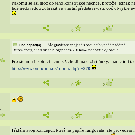
Nikomu se asi moc do jeho konstrukce nechce, protože jednak ne
lidé nedovedou zobrazit ve vlastní představivosti, což obvykle e
0
0
Ale gravitace spojená s oscilací vypadá nadějně
Had napsal(a):
http://energieupramene.blogspot.cz/2016/04/mechanicky-oscila...
5
Pro stejnou inspiraci nemusíš chodit na cizí stránky, máme to i t
http://www.omforum.cz/forum.php?t=270
0
2
y
6
0
0
Přidám svoji koncepci, která na papíře fungovala, ale provedení 