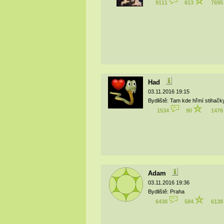
9111
613
769
Had
03.11.2016 19:15
Bydliště: Tam kde hřmí stihačk
1534
90
147
Adam
03.11.2016 19:36
Bydliště: Praha
6438
584
613