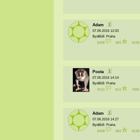
Adam
07.06.2016 12:03
Bydliště: Praha
6438
584
613
Poota
07.06.2016 14:14
Bydliště: Praha
9111
613
769
Adam
07.06.2016 14:27
Bydliště: Praha
6438
584
613