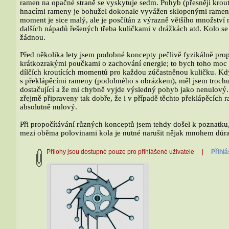
ramen na opačné straně se vyskytuje sedm. Pohyb (přesněji krou
hnacími rameny je bohužel dokonale vyvážen sklopenými rameny,
moment je sice malý, ale je posčítán z výrazně většího množství 
dalších nápadů řešených třeba kuličkami v drážkách atd. Kolo se 
žádnou.
Před několika lety jsem podobné koncepty pečlivě fyzikálně pro
krátkozrakými poučkami o zachování energie; to bych toho moc 
dílčích kroutících momentů pro každou zúčastněnou kuličku. Kdy
s překlápěcími rameny (podobného s obrázkem), měl jsem troch
dostačující a že mi chybně vyjde výsledný pohyb jako nenulov
zřejmě připraveny tak dobře, že i v případě těchto překlápěcích
absolutně nulový.
Při propočítávání různých konceptů jsem tehdy došel k poznatku,
mezi oběma polovinami kola je nutné narušit nějak mnohem důra
Přílohy jsou dostupné pouze pro přihlášené uživatele |
Přihlá