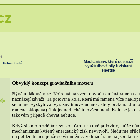
9)
Mechanizmy, které se snaží
|
Rolovat dolů
využít tíhové síly k získání
energie
Obvyklý koncept gravitačního motoru
Bývá to lákavá vize. Kolo má na svém obvodu otočná ramena a n
nacházejí závaží. Ta polovina kola, která má ramena více naklop
8
se tu měl vyskytovat výrazný tíhový účinek, který překoná druho
ramena sklopena). Tak jednoduché to ovšem není. Kolo se jako 
takovém případě chovat nebude.
Když si kolo rozdělíme svislou čarou na dvě poloviny, může ná
mechanizmus kýžený energetický zisk nevytvoří. Sledujme přilože
na pohled hnací, jenže se všimněme, že hnací ramena jsou tam z