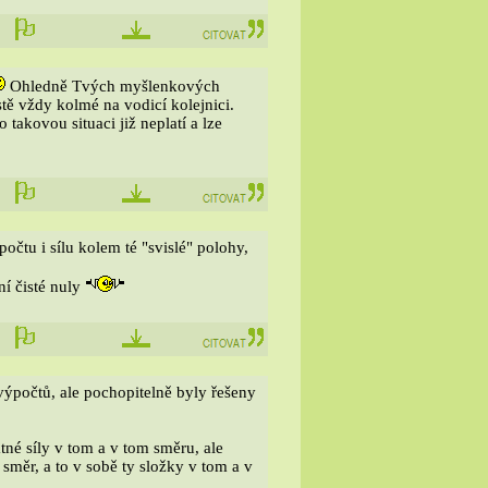
Ohledně Tvých myšlenkových
tě vždy kolmé na vodicí kolejnici.
akovou situaci již neplatí a lze
čtu i sílu kolem té "svislé" polohy,
ní čisté nuly
 výpočtů, ale pochopitelně byly řešeny
tné síly v tom a v tom směru, ale
směr, a to v sobě ty složky v tom a v