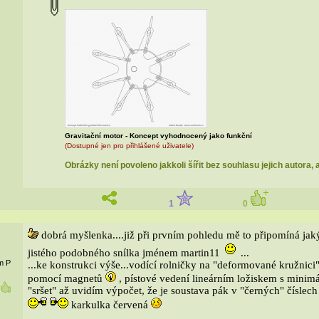
Gravitační motor - Koncept vyhodnocený jako funkční
(Dostupné jen pro přihlášené uživatele)
Obrázky není povoleno jakkoli šířit bez souhlasu jejich autora, 
1
0
dobrá myšlenka....již při prvním pohledu mě to připomíná ja
jistého podobného snílka jménem martin11
...
em P
...ke konstrukci výše...vodící rolničky na "deformované kružnici
pomocí magnetů
, pístové vedení lineárním ložiskem s minimál
"sršet" až uvidím výpočet, že je soustava pák v "černých" číslech
1
karkulka červená