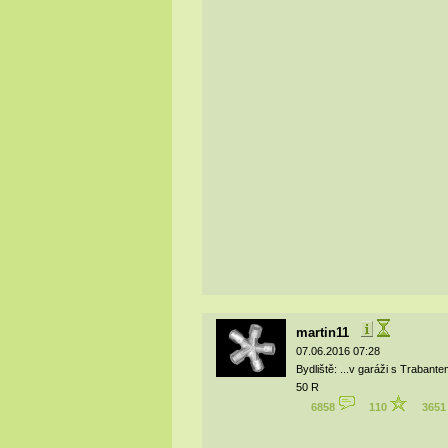
martin11
07.06.2016 07:28
Bydliště: ...v garáži s Trabant
50 R
6858
110
365