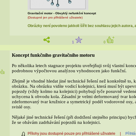
Gravitační motor - Obvyklý nefunkční koncept
(Dostupné jen pro přihlášené uživatele)
Obrázky není povoleno jakkoli šířit bez souhlasu jejich autora, 
1
0
Koncept funkčního gravitačního motoru
Po několika letech stagnace projektu uveřejňuji svůj vlastní konc
podrobnou výpočtovou analýzou vyhodnocen jako funkční.
8
Zřejmě je vhodné hledat jiné technické řešení než konkrétně to, 
obrázku. Na obrázku vidíte vodicí kolejnici, která musí být upev
pojezdy (vždy kolmo na kolejnici) pohybují tyče posuvně vedené
uchycena k obvodu kola. Zásadní je velmi deformovaný tvar kolej
zdeformovaný tvar kružnice a symetrický podél vodorovné osy, 
svislé osy.
Nějaké jiné technické řešení (při dodržení stejného principu) b
že se obávám zadrhávání pojezdů na kolejnici.
Přílohy jsou dostupné pouze pro přihlášené uživatele |
Přihlá