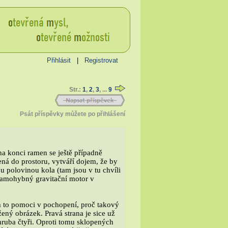
Přihlásit
|
Registrovat
Str.:
1
,
2
,
3
, ...
9
Psát příspěvky můžete po přihlášení
a konci ramen se ještě případně
ená do prostoru, vytváří dojem, že by
u polovinou kola (tam jsou v tu chvíli
samohybný gravitační motor v
m to pomoci v pochopení, proč takový
ný obrázek. Pravá strana je sice už
hruba čtyři. Oproti tomu sklopených