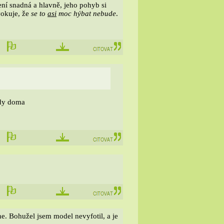
ní snadná a hlavně, jeho pohyb si
vokuje, že
se to
asi
moc hýbat nebude
.
ady doma
ne. Bohužel jsem model nevyfotil, a je