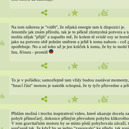
0
0
Na tom nákresu je "vidět", že nějaká energie tam k dispozici je.
Jenomže jak znám přírodu, tak je to pěkně zlomyslná potvora a ta
mohla nějak "přijít" a napadlo mě, že kolem té svislé osy se horn
jako na potvoru obě jedním směrem a ještě k tomu nahoru - což p
5
spotřebuje. No a od toho už je jen krůček k tomu, že by to mohl 
Inu, šťoura - promiň
0
0
To je v pořádku; samozřejmě tam vždy budou nastávat momenty, k
"hnací část" motoru je natolik schopná, že ty tyče přizvedne a ješ
8
0
0
Přidám možná i trochu inspirativní video, které ukazuje docela 
pohyb přímočarý, dokonce přímým převodem pohybu klikového hří
V tom gravitačním motoru by se místo pístů pohybovala závaží, t
současně tak, že když by se jedno "zasouvalo" ke středu, tak sou