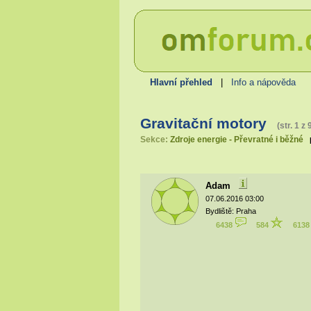
Hlavní přehled
|
Info a nápověda
Gravitační motory
(str. 1 z 
Sekce:
Zdroje energie - Převratné i běžné
Adam
07.06.2016 03:00
Bydliště: Praha
6438
584
613