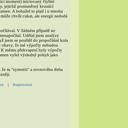
tící moment) iniciovaný čtyřmi
 jejichž protisměrný kroutící
ramen. A bohužel to platí i u mnoha
může chvíli cukat, ale energii nedodá
počítával. V žádném případě ne
nenapočítal. Udělal jsem analýzy
ž jsem se pouštěl do propočítání kola
u obavy, že mé výpočty nebudou
ý. K mému překvapení byly výpočty
 ramen vyšel výsledný pohyb jako
 že tu "symetrii" a rovnováhu třeba
zněji.
sit
|
Registrovat