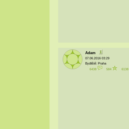
Adam
07.06.2016 03:29
Bydliště: Praha
6438
584
613