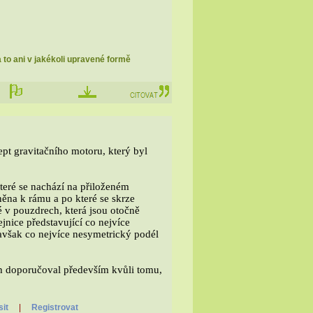
a to ani v jakékoli upravené formě
ept gravitačního motoru, který byl
které se nachází na přiloženém
něna k rámu a po které se skrze
 v pouzdrech, která jsou otočně
nice představující co nejvíce
avšak co nejvíce nesymetrický podél
ych doporučoval především kvůli tomu,
sit
|
Registrovat