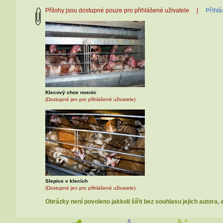
Přílohy jsou dostupné pouze pro přihlášené uživatele |
Přihlá
Klecový chov nosnic
(Dostupné jen pro přihlášené uživatele)
Slepice v klecích
(Dostupné jen pro přihlášené uživatele)
Obrázky není povoleno jakkoli šířit bez souhlasu jejich autora, 