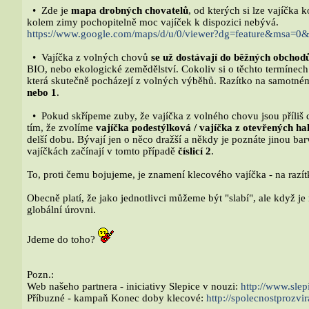
• Zde je
mapa drobných chovatelů
, od kterých si lze vajíčka 
kolem zimy pochopitelně moc vajíček k dispozici nebývá.
https://www.google.com/maps/d/u/0/viewer?
dg=feature&msa=0
• Vajíčka z volných chovů
se už dostávají do běžných obchod
BIO, nebo ekologické zemědělství. Cokoliv si o těchto termínech
která skutečně pocházejí z volných výběhů. Razítko na samotné
nebo 1
.
• Pokud skřípeme zuby, že vajíčka z volného chovu jsou příliš 
tím, že zvolíme
vajíčka podestýlková / vajíčka z otevřených ha
delší dobu. Bývají jen o něco dražší a někdy je poznáte jinou ba
vajíčkách začínají v tomto případě
číslicí 2
.
To, proti čemu bojujeme, je znamení klecového vajíčka - na razí
Obecně platí, že jako jednotlivci můžeme být "slabí", ale když j
globální úrovni.
Jdeme do toho?
Pozn.:
Web našeho partnera - iniciativy Slepice v nouzi:
http://www.slep
Příbuzné - kampaň Konec doby klecové:
http://spolecnostprozvir