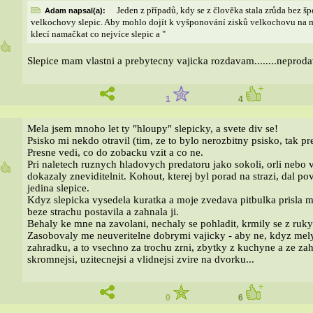
Jeden z případů, kdy se z člověka stala zrůda bez š
Adam napsal(a):
velkochovy slepic. Aby mohlo dojít k vyšponování zisků velkochovu na 
klecí namačkat co nejvíce slepic a "
5
Slepice mam vlastni a prebytecny vajicka rozdavam........neprod
1
4
Mela jsem mnoho let ty "hloupy" slepicky, a svete div se!
Psisko mi nekdo otravil (tim, ze to bylo nerozbitny psisko, tak pr
Presne vedi, co do zobacku vzit a co ne.
Pri naletech ruznych hladovych predatoru jako sokoli, orli nebo 
6
dokazaly zneviditelnit. Kohout, kterej byl porad na strazi, dal 
jedina slepice.
Kdyz slepicka vysedela kuratka a moje zvedava pitbulka prisla 
beze strachu postavila a zahnala ji.
Behaly ke mne na zavolani, nechaly se pohladit, krmily se z ruky
Zasobovaly me neuveritelne dobrymi vajicky - aby ne, kdyz mely 
zahradku, a to vsechno za trochu zrni, zbytky z kuchyne a ze z
skromnejsi, uzitecnejsi a vlidnejsi zvire na dvorku...
0
6