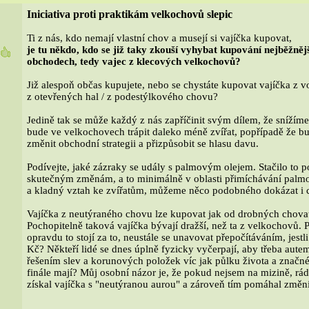
Iniciativa proti praktikám velkochovů slepic
Ti z nás, kdo nemají vlastní chov a musejí si vajíčka kupovat,
je tu někdo, kdo se již taky zkouší vyhybat kupování nejběžnějš
8
obchodech, tedy vajec z klecových velkochovů?
Již alespoň občas kupujete, nebo se chystáte kupovat vajíčka z 
z otevřených hal / z podestýlkového chovu?
Jedině tak se může každý z nás zapříčinit svým dílem, že snížím
bude ve velkochovech trápit daleko méně zvířat, popřípadě že 
změnit obchodní strategii a přizpůsobit se hlasu davu.
Podívejte, jaké zázraky se udály s palmovým olejem. Stačilo to p
skutečným změnám, a to minimálně v oblasti přimíchávání palmo
a kladný vztah ke zvířatům, můžeme něco podobného dokázat i co
Vajíčka z neutýraného chovu lze kupovat jak od drobných chovat
Pochopitelně taková vajíčka bývají dražší, než ta z velkochovů. 
opravdu to stojí za to, neustále se unavovat přepočítáváním, jestl
Kč? Někteří lidé se dnes úplně fyzicky vyčerpají, aby třeba autem
řešením slev a korunových položek víc jak půlku života a značné
finále mají? Můj osobní názor je, že pokud nejsem na mizině, rád
získal vajíčka s "neutýranou aurou" a zároveň tím pomáhal změni