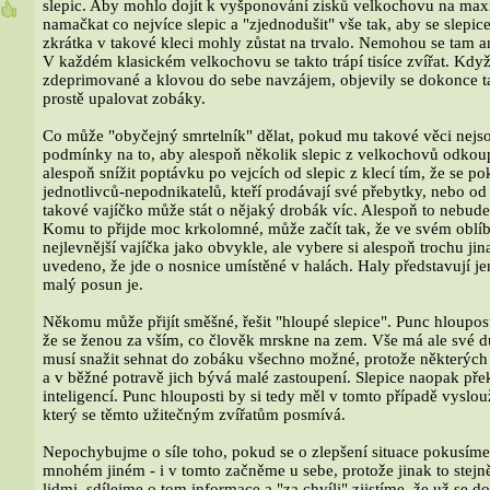
slepic. Aby mohlo dojít k vyšponování zisků velkochovu na max
8
namačkat co nejvíce slepic a "zjednodušit" vše tak, aby se slep
zkrátka v takové kleci mohly zůstat na trvalo. Nemohou se tam an
V každém klasickém velkochovu se takto trápí tisíce zvířat. Když
zdeprimované a klovou do sebe navzájem, objevily se dokonce t
prostě upalovat zobáky.
Co může "obyčejný smrtelník" dělat, pokud mu takové věci nej
podmínky na to, aby alespoň několik slepic z velkochovů odkou
alespoň snížit poptávku po vejcích od slepic z klecí tím, že se p
jednotlivců-nepodnikatelů, kteří prodávají své přebytky, nebo od 
takové vajíčko může stát o nějaký drobák víc. Alespoň to nebud
Komu to přijde moc krkolomné, může začít tak, že ve svém obl
nejlevnější vajíčka jako obvykle, ale vybere si alespoň trochu jin
uvedeno, že jde o nosnice umístěné v halách. Haly představují jen
malý posun je.
Někomu může přijít směšné, řešit "hloupé slepice". Punc hlouposti
že se ženou za vším, co člověk mrskne na zem. Vše má ale své d
musí snažit sehnat do zobáku všechno možné, protože některých 
a v běžné potravě jich bývá malé zastoupení. Slepice naopak p
inteligencí. Punc hlouposti by si tedy měl v tomto případě vyslou
který se těmto užitečným zvířatům posmívá.
Nepochybujme o síle toho, pokud se o zlepšení situace pokusíme "
mnohém jiném - i v tomto začněme u sebe, protože jinak to stejn
lidmi, sdílejme o tom informace a "za chvíli" zjistíme, že už se d