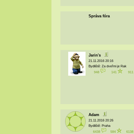
Správa fóra
Jarin's
21.11.2016 20:16
Bydliště: Za dveřmi je Rak
948
141
91
Adam
21.11.2016 20:26
Bydliště: Praha
6438
584
613