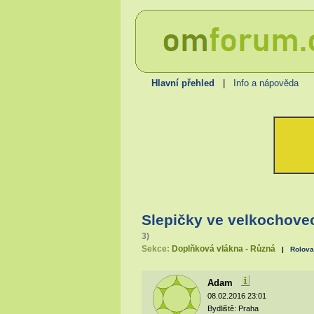
Hlavní přehled
|
Info a nápověda
Slepičky ve velkochovec
3)
Sekce:
Doplňková vlákna - Různá
|
Rolova
Adam
08.02.2016 23:01
Bydliště: Praha