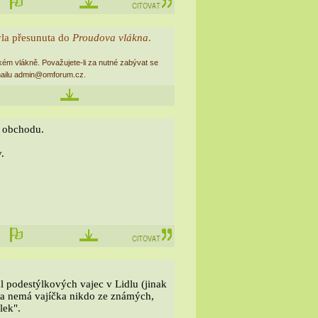
yla přesunuta do
Proudova vlákna
.
kém vlákně. Považujete-li za nutné zabývat se
-mailu admin@omforum.cz.
o obchodu.
.
l podestýlkových vajec v Lidlu (jinak
vna nemá vajíčka nikdo ze známých,
lek".