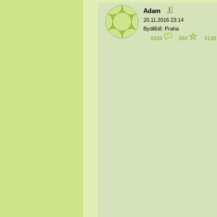
Adam
20.11.2016 23:14
Bydliště: Praha
6438
584
613