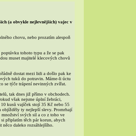
ích (a obvykle nejlevnějších) vajec v
volného chovu, nebo prozatím alespoň
e poptávku tohoto typu a že se pak
budou muset majitelé klecových chovů
ořádně dostat mezi lidi a došlo pak ke
vých tuků do potravin. Máme-li úctu
 se týče trápení nevinných zvířat.
elů, tak dnes již přímo v obchodech.
Pokud však nejsme úplní žebráci,
i 10 kusů vajíček stojí 35 Kč nebo 55
 objížděly ty nejlepší slevy. Promrhají
 množství svých sil a co z toho ve
 si připlatím těch pár korun, abych
t něco daleko rozsáhlejšího.