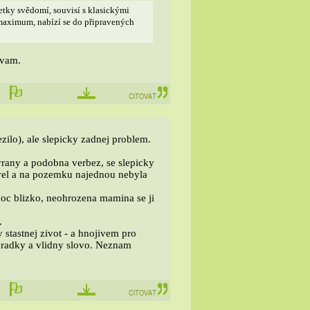
petky svědomí, souvisí s klasickými
maximum, nabízí se do připravených
avam.
ezilo), ale slepicky zadnej problem.
vrany a podobna verbez, se slepicky
povel a na pozemku najednou nebyla
moc blizko, neohrozena mamina se ji
.
stastnej zivot - a hnojivem pro
ahradky a vlidny slovo. Neznam