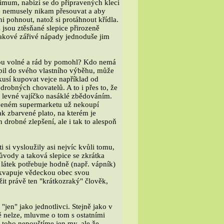
imum, nabízí se do připravených klecí
ice nemusely nikam přesouvat a aby
i pohnout, natož si protáhnout křídla.
 jsou ztěsňané slepice přirozeně
akové zářivé nápady jednoduše jim
sou volné a rád by pomohl? Kdo nemá
pil do svého vlastního výběhu, může
okusí kupovat vejce například od
drobných chovatelů. A to i přes to, že
e levné vajíčko nasáklé zbědováním.
íbeném supermarketu už nekoupí
ak zbarvené plato, na kterém je
 drobné zlepšení, ale i tak to alespoň
 si vysloužily asi nejvíc kvůli tomu,
ůvody a taková slepice se zkrátka
látek potřebuje hodně (např. vápník)
řekvapuje vědeckou obec svou
žit právě ten "krátkozraký" člověk,
jen" jako jednotlivci. Stejně jako v
ě nelze, mluvme o tom s ostatními
o toho nepouštíme jen my, ale že