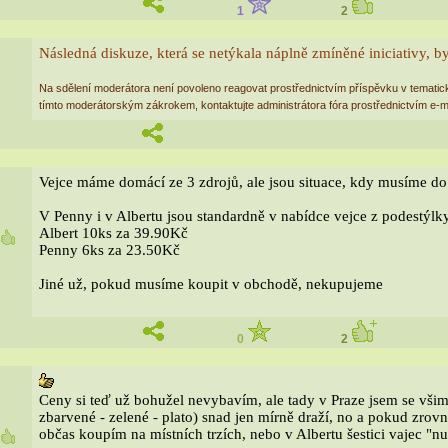
1
2
Následná diskuze, která se netýkala náplně zmíněné iniciativy, b
Na sdělení moderátora není povoleno reagovat prostřednictvím příspěvku v tematic
tímto moderátorským zákrokem, kontaktujte administrátora fóra prostřednictvím e
Vejce máme domácí ze 3 zdrojů, ale jsou situace, kdy musíme d
V Penny i v Albertu jsou standardně v nabídce vejce z podestýlky
Albert 10ks za 39.90Kč
1
Penny 6ks za 23.50Kč
Jiné už, pokud musíme koupit v obchodě, nekupujeme
0
2
Ceny si teď už bohužel nevybavím, ale tady v Praze jsem se všim
zbarvené - zelené - plato) snad jen mírně draží, no a pokud zro
občas koupím na místních trzích, nebo v Albertu šestici vajec "nu
8