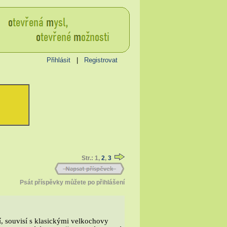
Přihlásit
|
Registrovat
Str.: 1,
2
,
3
Psát příspěvky můžete po přihlášení
í, souvisí s klasickými velkochovy