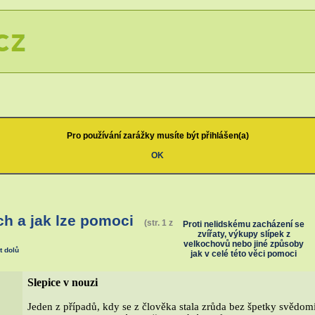
Pro používání zarážky musíte být přihlášen(a)
OK
h a jak lze pomoci
(str. 1 z
Proti nelidskému zacházení se
zvířaty, výkupy slípek z
velkochovů nebo jiné způsoby
t dolů
jak v celé této věci pomoci
Slepice v nouzi
Jeden z případů, kdy se z člověka stala zrůda bez špetky svědom