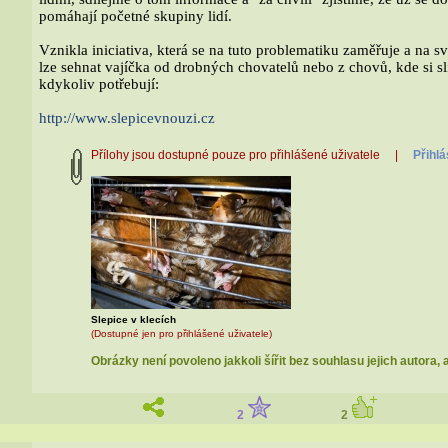
pomáhají početné skupiny lidí.
Vznikla iniciativa, která se na tuto problematiku zaměřuje a na 
lze sehnat vajíčka od drobných chovatelů nebo z chovů, kde si s
kdykoliv potřebují:
http://www.slepicevnouzi.cz
Přílohy jsou dostupné pouze pro přihlášené uživatele |
Přihlá
Slepice v klecích
(Dostupné jen pro přihlášené uživatele)
Obrázky není povoleno jakkoli šířit bez souhlasu jejich autora, 
2
2