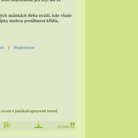
svých stránkách třeba uvádí, kde všude
lípky mohou protáhnout křídla,
sit
|
Registrovat
a to ani v jakékoli upravené formě