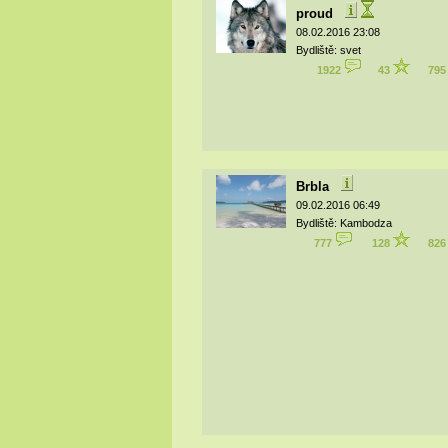
proud
08.02.2016 23:08
Bydliště: svet
1922
43
79
Brbla
09.02.2016 06:49
Bydliště: Kambodza
777
128
82