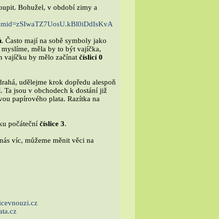
koupit. Bohužel, v období zimy a
&mid=zSIwaTZ7UosU.kBl0iDd
IsKvA
ů
. Často mají na sobě symboly jako
 myslíme, měla by to být vajíčka,
m vajíčku by mělo začínat
číslicí 0
drahá, udělejme krok dopředu alespoň
l
. Ta jsou v obchodech k dostání již
rvou papírového plata. Razítka na
tku počáteční
číslice 3
.
e nás víc, můžeme měnit věci na
icevnouzi.cz
ata.cz