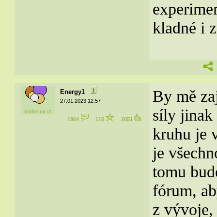
experimen
kladné i 
By mě zaj
Energy1
27.01.2023 12:57
síly jina
1964
115
2051
kruhu je 
je všechn
tomu bude
fórum, ab
z vývoje,