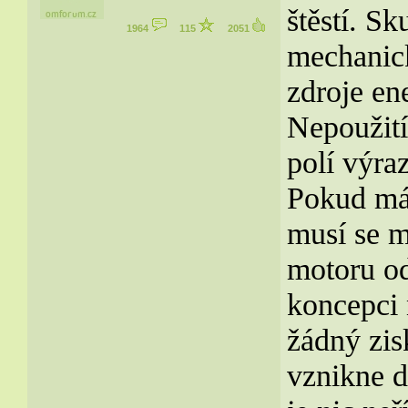
štěstí. S
1964
115
2051
mechanic
zdroje ene
Nepoužití
polí výra
Pokud má 
musí se m
motoru od
koncepci 
žádný zis
vznikne d