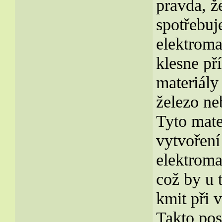
pravda, ž
spotřebuj
elektroma
klesne př
materiály
železo neb
Tyto mate
vytvoření
elektroma
což by u 
kmit při 
Takto pos