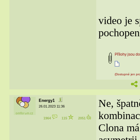
video je 
pochopení
Přílohy jsou 
(Dostupné jen pro
Ne, špatn
Energy1
26.01.2023 11:36
kombinaci
1964
115
2051
Clona má z
asymetrii