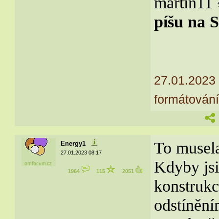
martin11
píšu na 
27.01.2023
formátování
To musela
Energy1
27.01.2023 08:17
Kdyby jsi
1964
115
2051
konstrukc
odstínění