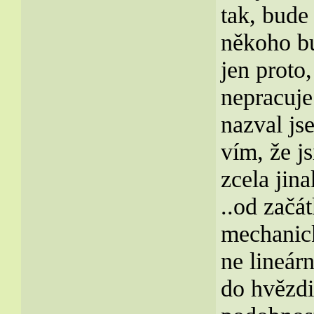
tak, bude
někoho bu
jen proto,
nepracuje
nazval jse
vím, že js
zcela jin
..od začá
mechanick
ne lineár
do hvězdi