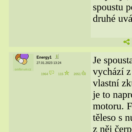
spoustu p
druhé uvá
Je spoust
Energy1
27.01.2023 13:24
vychází z
1964
115
2051
vlastní z
je to nap
motoru. F
těleso s 
z něj čerp