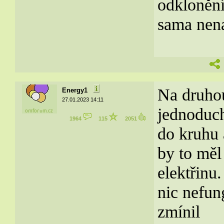
odklonění
sama nen
Na druhou
Energy1
27.01.2023 14:11
jednoduch
1964
115
2051
do kruhu 
by to měl
elektřinu
nic nefun
zmínil