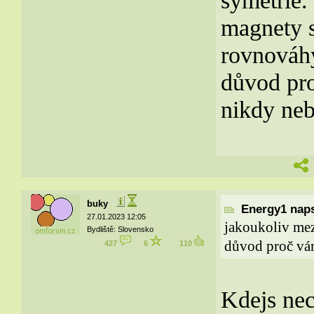
symetrie.
magnety s
rovnováhy
důvod pro
nikdy ne
buky
Energy1 naps
27.01.2023 12:05
jakoukoliv mez
Bydliště: Slovensko
důvod proč vám
427
6
110
Kdejs nec