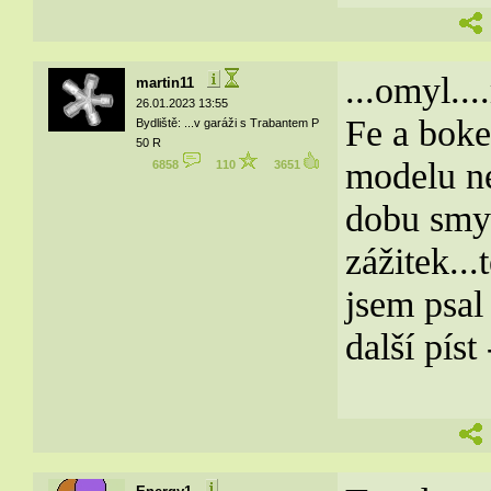
...omyl..
martin11
26.01.2023 13:55
Fe a boke
Bydliště: ...v garáži s Trabantem P
50 R
modelu ne
6858
110
3651
dobu smyk
zážitek...
jsem psal
další píst 