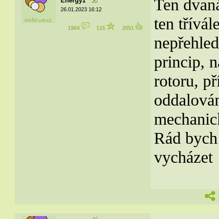
Ten dvaná
Energy1
26.01.2023 16:12
ten třívá
1964
115
2051
nepřehled
princip, 
rotoru, p
oddalová
mechanick
Rád bych 
vycházet