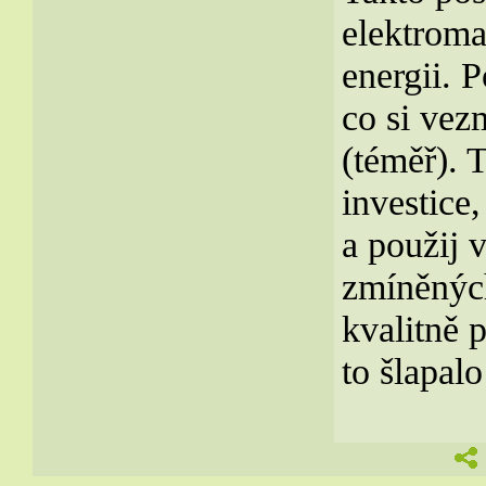
elektroma
energii. 
co si vez
(téměř). T
investice
a použij 
zmíněných
kvalitně
to šlapalo