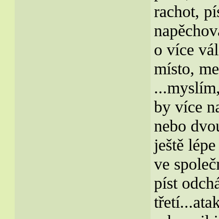
rachot, p
napěchová
o více vál
místo, me
...myslím
by více n
nebo dvou
ještě lépe
ve společ
píst odch
třetí...ata