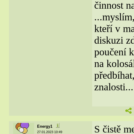
činnost n
...myslím,
kteří v m
diskuzi zd
poučení k
na kolosá
předbíhat
znalosti..
S čistě m
Energy1
27.01.2023 10:49