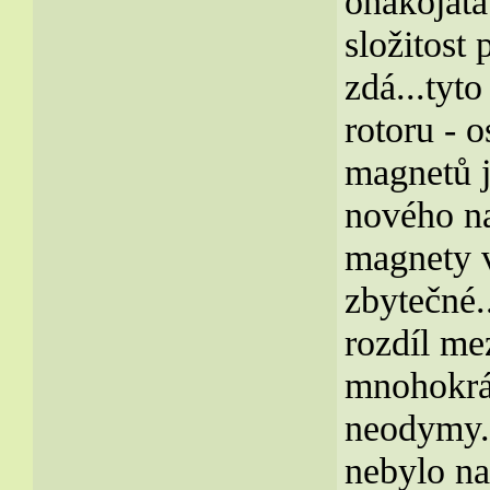
onakojatá
složitost 
zdá...tyt
rotoru - 
magnetů j
nového na
magnety v
zbytečné..
rozdíl me
mnohokrá
neodymy..
nebylo na