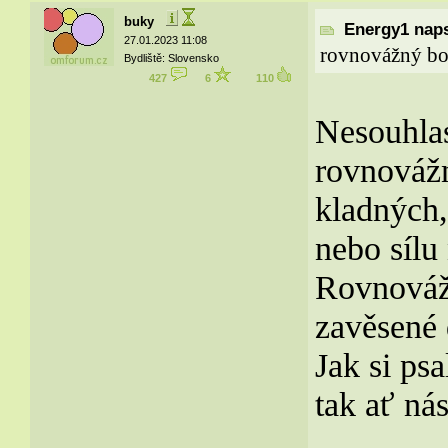
buky
Energy1 naps
27.01.2023 11:08
rovnovážný bod
Bydliště: Slovensko
427
6
110
Nesouhlas
rovnovážny
kladných,
nebo sílu
Rovnovážn
zavěsené 
Jak si ps
tak ať ná