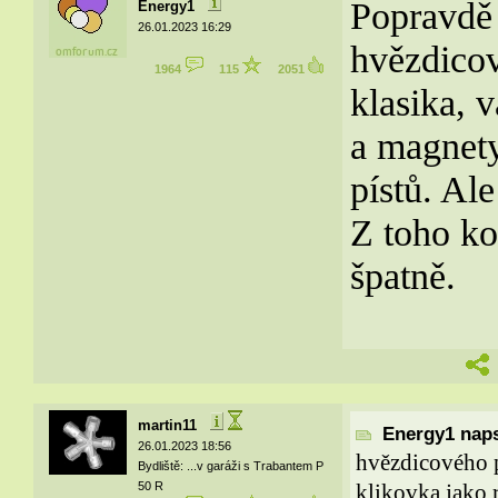
Popravdě 
Energy1
26.01.2023 16:29
hvězdicov
1964
115
2051
klasika, v
a magnety
pístů. Ale
Z toho ko
špatně.
martin11
Energy1 naps
26.01.2023 18:56
hvězdicového pí
Bydliště: ...v garáži s Trabantem P
50 R
klikovka jako 