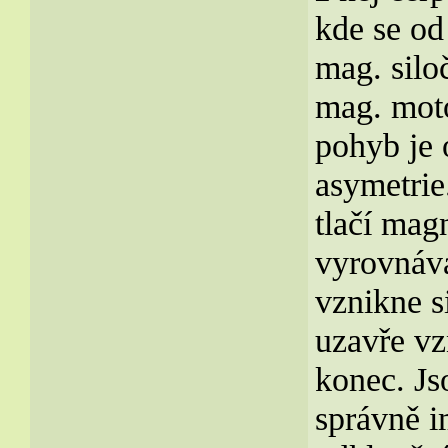
kde se od
mag. silo
mag. moto
pohyb je 
asymetri
tlačí mag
vyrovnávaj
vznikne s
uzavře vz
konec. Js
správně 