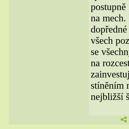
postupně 
na mech. 
dopředné 
všech poz
se všechny
na rozces
zainvestu
stíněním 
nejbližší 