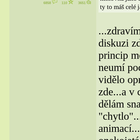
6858
110
3651
ty to máš celé j
...zdraví
diskuzi z
princip m
neumí poc
vidělo op
zde...a v 
dělám sna
"chytlo".
animací..