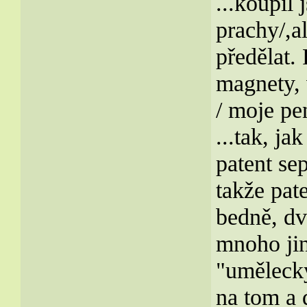
...koupil 
prachy/,a
předělat. 
magnety, 
/ moje pe
...tak, ja
patent sep
takže pate
bedně, dv
mnoho jin
"umělecký
na tom a 