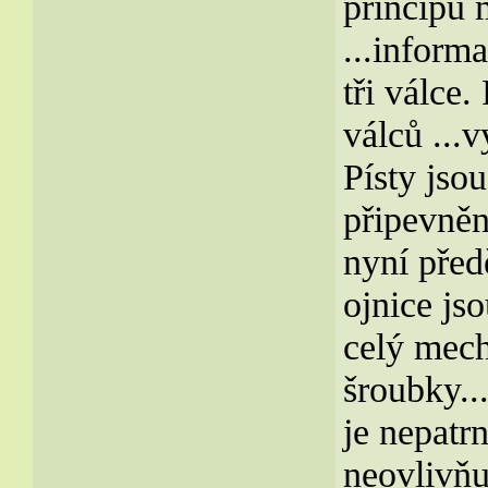
principu 
...inform
tři válce.
válců ...
Písty jso
připevněn
nyní před
ojnice jso
celý mech
šroubky..
je nepatr
neovlivňuj