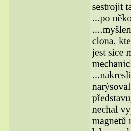
sestrojit 
...po něk
....myšle
clona, kt
jest sice
mechanick
...nakres
narýsoval.
představu
nechal vyp
magnetů m