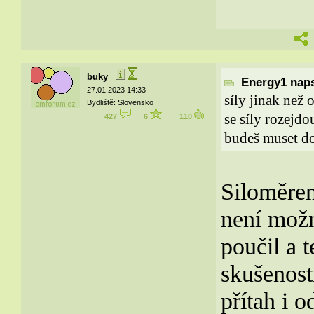
buky
Energy1 naps
27.01.2023 14:33
síly jinak než
Bydliště: Slovensko
se síly rozejd
427
6
110
budeš muset do
Siloměrem
není možn
poučil a 
skušenost
přítah i o