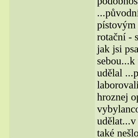
podobnos
...původn
pístovým
rotační -
jak jsi ps
sebou...k
udělal ..
laboroval
hroznej op
vybylanco
udělat...v
také nešl