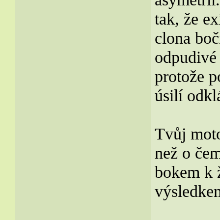
tak, že ex
clona boč
odpudivé 
protože p
úsilí odk
Tvůj moto
než o čem
bokem k ž
výsledkem