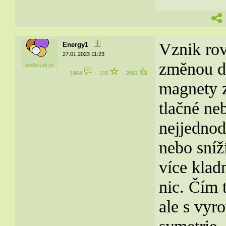
Vznik ro
Energy1
27.01.2023 11:23
změnou do
1964
115
2051
magnety z
tlačné neb
nejjednod
nebo sníž
více klad
nic. Čím 
ale s vyr