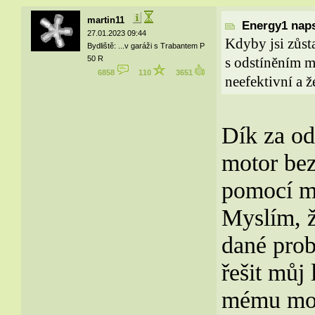
martin11
Energy1 naps
27.01.2023 09:44
Kdyby jsi zůst
Bydliště: ...v garáži s Trabantem P
50 R
s odstíněním m
6858
110
3651
neefektivní a ž
Dík za od
motor bez
pomocí m
Myslím, ž
dané prob
řešit můj
mému moto