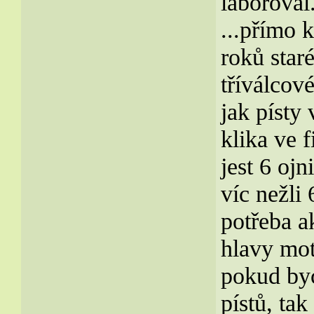
laboroval.
...přímo 
roků staré
tříválcov
jak písty
klika ve 
jest 6 ojn
víc nežli
potřeba a
hlavy mot
pokud byc
pístů, ta