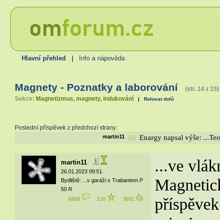
Hlavní přehled
|
Info a nápověda
Magnety - Poznatky a laborování
(str. 14 z 15)
Sekce:
Magnetizmus, magnety, indukování
|
Rolovat dolů
Poslední příspěvek z předchozí strany:
martin11
Enargy napsal výše: ...Teo
...ve vlá
martin11
26.01.2023 09:51
Magnetick
Bydliště: ...v garáži s Trabantem P
50 R
příspěvek
6858
110
3651