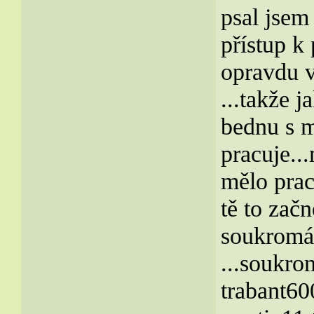
psal jsem 
přístup k
opravdu v
...takže 
bednu s m
pracuje...
mělo prac
tě to začn
soukromá 
...soukro
trabant6