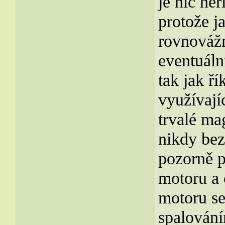
je nic neř
protože j
rovnovážn
eventuáln
tak jak ř
využívají
trvalé ma
nikdy bez
pozorně p
motoru a
motoru se
spalování